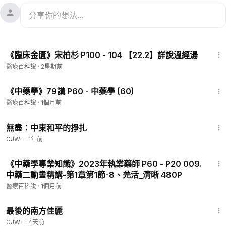
19:57
《臨床金匱》宋柏杉 P100 - 104 【22.2】詳說溫經湯
醫療百科說
·
2星期前
37:03
《中藥學》79講 P60 - 中藥學 (60)
醫療百科說
·
1個月前
1:02:15
無盡：中東和平的掙扎
GJW+
·
1年前
6:51
《中藥學專業知識》2023年執業藥師 P60 - P20 009.
中藥二動畫精講-第1章第1節-8、羌活_清晰 480P
醫療百科說
·
1個月前
1:38:29
最後的南方佳麗
GJW+
·
4天前