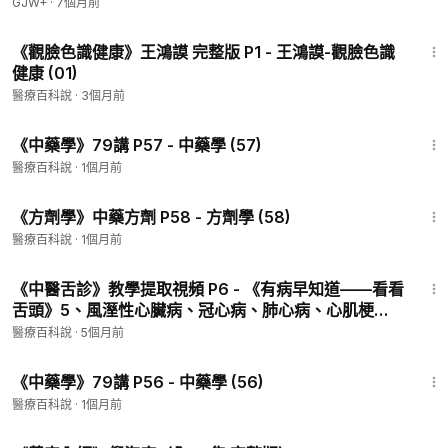
GJW+
·
7個月前
28:43
《觀臉色識健康》王鴻謨 完整版 P1 - 王鴻謨-觀臉色識
健康 (01)
醫療百科說
·
3個月前
43:57
《中藥學》79講 P57 - 中藥學 (57)
醫療百科說
·
1個月前
43:05
《方劑學》中藥方劑 P58 - 方劑學 (58)
醫療百科說
·
1個月前
29:27
《中醫舌診》教學提取視頻 P6 - 《有病早知道——看看
舌頭》5、風溼性心臟病、冠心病、肺心病、心肌梗
死、先天性心臟病、腦梗死
醫療百科說
·
5個月前
55:12
《中藥學》79講 P56 - 中藥學 (56)
醫療百科說
·
1個月前
15:45