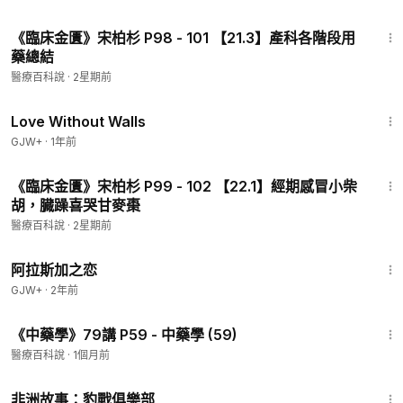
20:25
《臨床金匱》宋柏杉 P98 - 101 【21.3】產科各階段用
藥總結
醫療百科說
·
2星期前
1:52:04
Love Without Walls
GJW+
·
1年前
21:30
《臨床金匱》宋柏杉 P99 - 102 【22.1】經期感冒小柴
胡，臓躁喜哭甘麥棗
醫療百科說
·
2星期前
1:35:30
阿拉斯加之恋
GJW+
·
2年前
49:25
《中藥學》79講 P59 - 中藥學 (59)
醫療百科說
·
1個月前
50:00
非洲故事：豹戰俱樂部