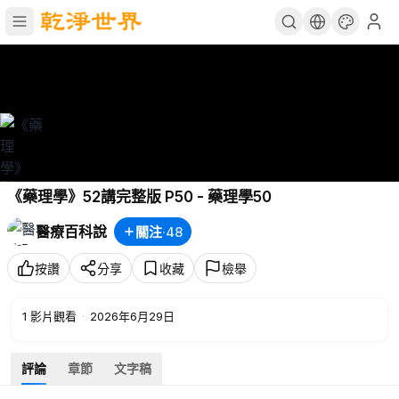
《藥理學》52講完整版 P50 - 藥理學50
醫療百科說
關注
·
48
按讚
分享
收藏
檢舉
1
影片觀看
·
2026年6月29日
評論
章節
文字稿