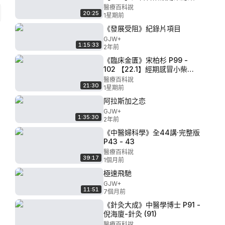
醫療百科說
20:25
1星期前
《發展受阻》紀錄片項目
GJW+
1:15:33
2年前
《臨床金匱》宋柏杉 P99 -
102 【22.1】經期感冒小柴
胡，臓躁喜哭甘麥棗
醫療百科說
21:30
1星期前
阿拉斯加之恋
GJW+
1:35:30
2年前
《中醫婦科學》全44講·完整版
P43 - 43
醫療百科說
39:17
1個月前
極速飛馳
GJW+
11:51
7個月前
《針灸大成》中醫學博士 P91 -
倪海廈-針灸 (91)
醫療百科說