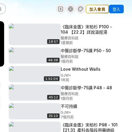
加入會員
登入
《臨床金匱》宋柏杉 P100 -
104 【22.2】詳說溫經湯
醫療百科說
19:57
1星期前
中醫診斷學-75講 P50 - 50
醫療百科說
46:39
1個月前
Love Without Walls
GJW+
1:52:04
1年前
中醫診斷學-75講 P48 - 48
醫療百科說
45:12
1個月前
不可持續
GJW+
35:10
7個月前
《臨床金匱》宋柏杉 P98 - 101
【21.3】產科各階段用藥總結