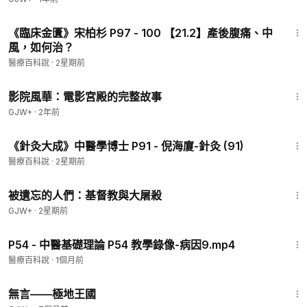
19:35
《臨床金匱》宋柏杉 P97 - 100 【21.2】產後腹痛、中
風，如何治？
醫療百科說
·
2星期前
1:23:42
影院風華：電影宮殿的完整故事
GJW+
·
2年前
19:39
《針灸大成》中醫學博士 P91 - 倪海廈-針灸 (91)
醫療百科說
·
2星期前
1:20:56
被遺忘的人們：基督教與大屠殺
GJW+
·
2星期前
38:21
P54 - 中醫基礎理論 P54 教學錄像-病因9.mp4
醫療百科說
·
1個月前
43:21
無言——極地王國