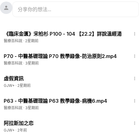
19:57
《臨床金匱》宋柏杉 P100 - 104 【22.2】詳說溫經湯
醫療百科說
·
2星期前
40:20
P70 - 中醫基礎理論 P70 教學錄像-防治原則2.mp4
醫療百科說
·
3星期前
2:39:28
虛假資訊
GJW+
·
2星期前
37:42
P63 - 中醫基礎理論 P63 教學錄像-病機6.mp4
醫療百科說
·
3星期前
1:35:30
阿拉斯加之恋
GJW+
·
2年前
20:25