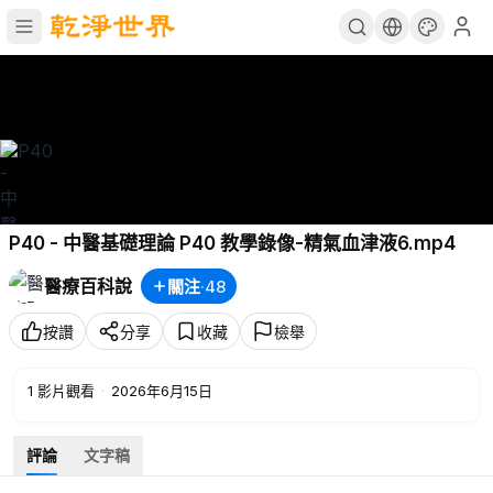
P40 - 中醫基礎理論 P40 教學錄像-精氣血津液6.mp4
醫療百科說
關注
·
48
按讚
分享
收藏
檢舉
1
影片觀看
·
2026年6月15日
評論
文字稿