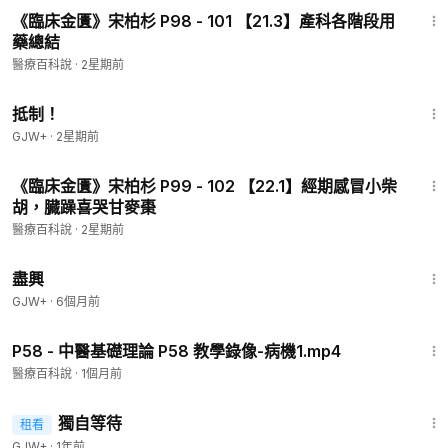
《臨床金匱》宋柏杉 P98 - 101 【21.3】產科各階段用
藥總結
醫療百科說
·
2星期前
1:33:42
抵制！
GJW+
·
2星期前
21:30
《臨床金匱》宋柏杉 P99 - 102 【22.1】經期感冒小柴
胡，臓躁喜哭甘麥棗
醫療百科說
·
2星期前
1:01:24
盡興
GJW+
·
6個月前
39:39
P58 - 中醫基礎理論 P58 教學錄像-病機1.mp4
醫療百科說
·
1個月前
1:50:45
獨自等待
租看
GJW+
·
1年前