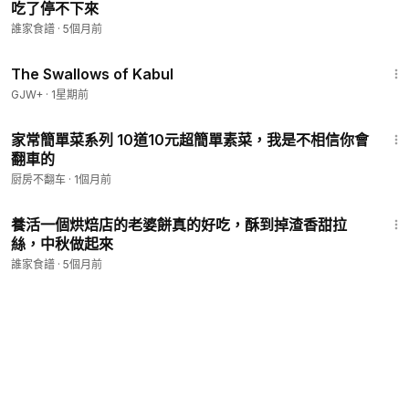
吃了停不下來
誰家食譜
·
5個月前
1:20:43
The Swallows of Kabul
GJW+
·
1星期前
11:55
家常簡單菜系列 10道10元超簡單素菜，我是不相信你會
翻車的
厨房不翻车
·
1個月前
3:54
養活一個烘焙店的老婆餅真的好吃，酥到掉渣香甜拉
絲，中秋做起來
誰家食譜
·
5個月前