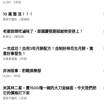
GJW+
·
3天前
10:27
10 萬 整 活！！！
厨房不翻车
·
2星期前
1:24
老婆說想吃滷味了，趁國慶假期就給她安排上！
飲食记
·
2個月前
1:52
一次成功！自用3年月餅配方！自制好柿花生月餅，寓
意好事發生！
水果美食穀
·
2年前
50:00
非洲故事：豹戰俱樂部
GJW+
·
1年前
12:30
米其林二星，賣1500塊一碗的大刀金絲面，今天我們把
它的價格打下來
厨房不翻车
·
2天前
1:01