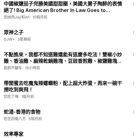
中國椒鹽茄子完勝美國甜甜圈，美國大舅子陶醉的表情
絕了! Big American Brother In Law Goes to
Heaven When He Tries Cantonese Food
田纳西Jay和Ari
·
10個月前
1:29:58
眾神之子
GJW+
·
3星期前
14:07
不點進來，我都不知道雞還能有這麼多吃法！雙椒小炒
雞、香油雞、麻辣乾鍋雞塊、豆豉香煎雞、椒鹽雞塊、
三杯雞
厨房不翻车
·
19小時前
8:44
帶閨蜜去吃魔鬼辣螺螄粉，配上超大炸蛋，再來一碗干
撈吃到爽飛！
您吃了嗎
·
1個月前
2:03
蛇湯-香港的食物
吃在四面八方
·
5個月前
1:29:06
效率專家