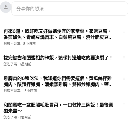
12:19
再來6道，既好吃又好做還便宜的家常菜。家常豆腐、
香煎鱸魚、青豌豆燒肉末、白菜燒豆腐、澆汁脆皮豆
腐、牛肉炒娃娃菜
厨房不翻车
·
8小時前
9:10
拔完智齒和閨蜜相約幹飯，這頓打邊爐吃的要決裂了！
您吃了嗎
·
1星期前
12:01
雞胸肉的6種吃法，我知道你們需要這個。黃瓜絲拌雞
胸肉、酸辣拌雞胸、滑嫩蒸雞胸、雙椒炒雞胸肉、鹽蔥
雞胸肉、燒椒拌雞胸
厨房不翻车
·
15小時前
8:07
和閨蜜吃一盆肥腸毛肚冒菜，一口乾掉三碗飯！最後意
猶未盡～
您吃了嗎
·
1個月前
15:14