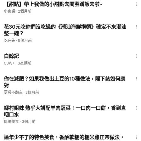
【甜點】帶上我做的小甜點去閨蜜蹭飯去啦~
小食譜
·
2個月前
1:34
花30元吃你們沒吃過的《潮汕海鮮撈麵》確定不來潮汕
整一碗？
吃在先
·
9個月前
1:17:11
白鯨記
GJW+
·
3星期前
13:57
你在減肥？如果我做出土豆的10種做法，閣下該如何應
對
厨房不翻车
·
2個月前
17:20
鄉村姐妹 熱乎大餅配羊肉蔬菜！一口肉一口餅，香到直
咽口水
傳統美食
·
3個月前
2:56
過年少不了的特色美食，香酥軟糯的糯米雞正宗做法，