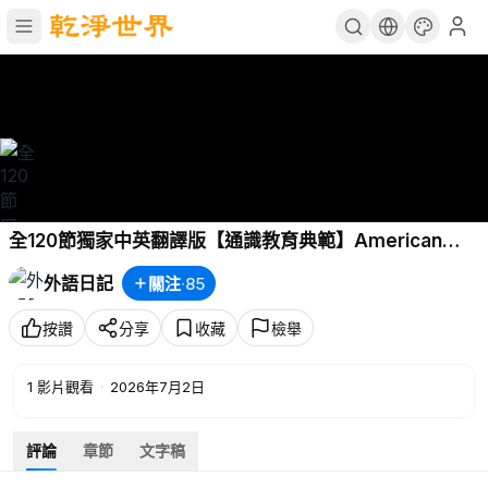
全120節獨家中英翻譯版【通識教育典範】American
Textbook Reading科學主教材全部課程- 外教美國大叔
外語日記
關注
·
85
Brain Stewart精講 P119 - Social Studies 社會科學-4-
14 Various Landforms
按讚
分享
收藏
檢舉
1
影片觀看
·
2026年7月2日
評論
章節
文字稿