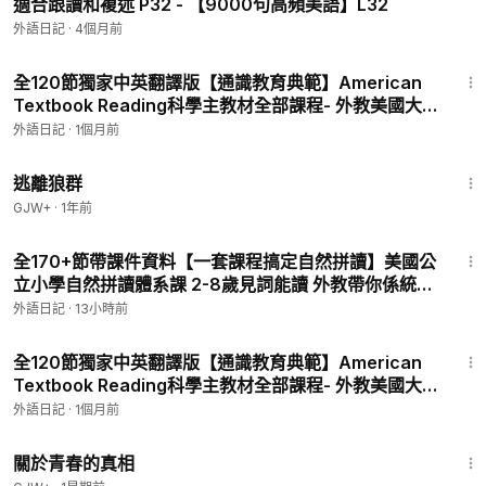
適合跟讀和複述 P32 - 【9000句高頻美語】L32
外語日記
·
4個月前
24:08
全120節獨家中英翻譯版【通識教育典範】American
Textbook Reading科學主教材全部課程- 外教美國大
叔Brain Stewart精講 P114 - Social Studies 社會科
外語日記
·
1個月前
學-4-09 Changes in Peoples Lives
2:12:23
逃離狼群
GJW+
·
1年前
23:37
全170+節帶課件資料【一套課程搞定自然拼讀】美國公
立小學自然拼讀體系課 2-8歲見詞能讀 外教帶你係統學
習拼讀發音 P3 - Lesson-3-S-s-Day-1-_-2
外語日記
·
13小時前
20:37
全120節獨家中英翻譯版【通識教育典範】American
Textbook Reading科學主教材全部課程- 外教美國大
叔Brain Stewart精講 P112 - Social Studies 社會科
外語日記
·
1個月前
學-4-07 Go West
1:06:53
關於青春的真相