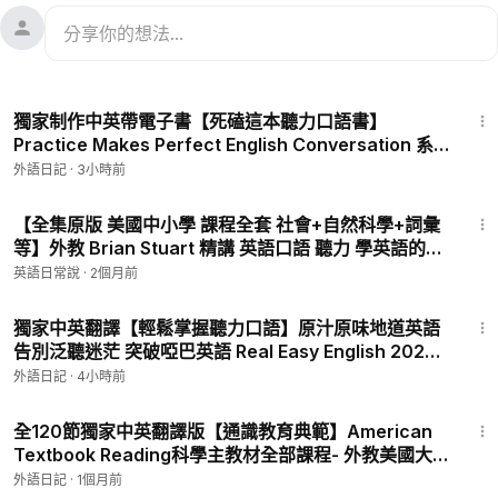
1:47
獨家制作中英帶電子書【死磕這本聽力口語書】
Practice Makes Perfect English Conversation 系
統提升會話流利度和表達準確性 P3 - 03 Describing
外語日記
·
3小時前
people, places, and things 中英字幕
25:51
【全集原版 美國中小學 課程全套 社會+自然科學+詞彙
等】外教 Brian Stuart 精講 英語口語 聽力 學英語的同
時獲取海量科學知識 P200 - 200 【Level D】001 A
英語日常說
·
2個月前
Dream Job
5:39
獨家中英翻譯【輕鬆掌握聽力口語】原汁原味地道英語
告別泛聽迷茫 突破啞巴英語 Real Easy English 2024-
2026年合集 持續更新 P3 - Real Easy English-003-
外語日記
·
4小時前
Talking about food 中英字幕
22:27
全120節獨家中英翻譯版【通識教育典範】American
Textbook Reading科學主教材全部課程- 外教美國大
叔Brain Stewart精講 P120 - Social Studies 社會科
外語日記
·
1個月前