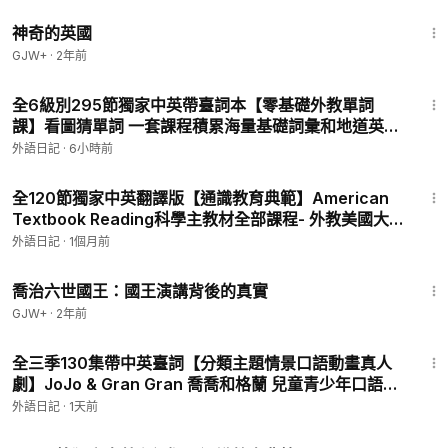
學-4-15 Earths Resources
1:05:07
神奇的英國
GJW+
·
2年前
4:49
全6級別295節獨家中英帶臺詞本【零基礎外教單詞
課】看圖猜單詞 一套課程積累海量基礎詞彙和地道英語
表達 讓孩子自信開口說英語 P3 - Reading Level 1-
外語日記
·
6小時前
What Am I-Unit 03 Guess the Animal 中英字幕
25:58
全120節獨家中英翻譯版【通識教育典範】American
Textbook Reading科學主教材全部課程- 外教美國大
叔Brain Stewart精講 P117 - Social Studies 社會科
外語日記
·
1個月前
學-4-12 In the Bank
1:05:09
喬治六世國王：國王演講背後的真實
GJW+
·
2年前
11:08
全三季130集帶中英臺詞【分類主題情景口語動畫真人
劇】JoJo & Gran Gran 喬喬和格蘭 兒童青少年口語情
景化學習 讓口語融入生活 3-8歲開口說英語 P2 - 002-
外語日記
·
1天前
Its Time to Play Football 中英字幕
19:50