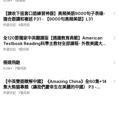
GJW+
·
1星期前
20:11
【請收下這套口語練習神器】高頻美語9000句子表達-
適合跟讀和複述 P31 - 【9000句高頻美語】L31
外語日記
·
4個月前
21:17
全120節獨家中英翻譯版【通識教育典範】American
Textbook Reading科學主教材全部課程- 外教美國大
叔Brain Stewart精講 P111 - Social Studies 社會科
外語日記
·
1個月前
學-4-06 American Heritage
11:51
極速飛馳
GJW+
·
7個月前
3:11
【中英雙語瞭解中國】《Amazing China》全60集+14
集大熊貓專題（讓我們慶幸生在美麗的中國） P3 -
Amazing China 美麗中國 03.冰川下的鮮紅岩石
外語日記
·
7個月前