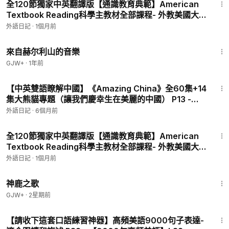
全120節獨家中英翻譯版【通識教育典範】American
Textbook Reading科學主教材全部課程- 外教美國大
叔Brain Stewart精講 P116 - Social Studies 社會科
外語日記
·
1個月前
學-4-11 Making Money Choices
43:56
來自赫尔利山的音樂
GJW+
·
1年前
2:51
【中英雙語瞭解中國】《Amazing China》全60集+14
集大熊貓專題（讓我們慶幸生在美麗的中國） P13 -
Amazing China 美麗中國 13.飛鳥無法征服之山
外語日記
·
6個月前
16:48
全120節獨家中英翻譯版【通識教育典範】American
Textbook Reading科學主教材全部課程- 外教美國大
叔Brain Stewart精講 P115 - Social Studies 社會科
外語日記
·
1個月前
學-4-10 Work and Income
1:34:02
神鹿之歌
GJW+
·
2星期前
21:39
【請收下這套口語練習神器】高頻美語9000句子表達-