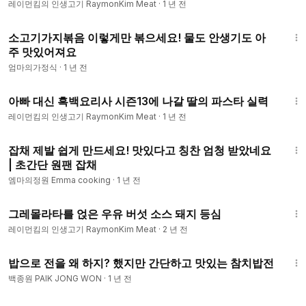
레이먼킴의 인생고기 RaymonKim Meat
·
1 년 전
3:18
소고기가지볶음 이렇게만 볶으세요! 물도 안생기도 아
주 맛있어져요
엄마의가정식
·
1 년 전
8:31
아빠 대신 흑백요리사 시즌13에 나갈 딸의 파스타 실력
레이먼킴의 인생고기 RaymonKim Meat
·
1 년 전
3:25
잡채 제발 쉽게 만드세요! 맛있다고 칭찬 엄청 받았네요
| 초간단 원팬 잡채
엠마의정원 Emma cooking
·
1 년 전
6:04
그레몰라타를 얹은 우유 버섯 소스 돼지 등심
레이먼킴의 인생고기 RaymonKim Meat
·
2 년 전
8:15
밥으로 전을 왜 하지? 했지만 간단하고 맛있는 참치밥전
백종원 PAIK JONG WON
·
1 년 전
15:37