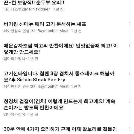
11. 40분이 지나면 호일은 빼고 고기만 에어프라이어에 넣어준
끈~한 보양식!! 순두부 요리!!
채 190도에 5분 더 돌려준다.
메리니즈부엌Meliniskitchen
·
1 년 전
5:58
13. 먹기 좋게 잘라 플레이팅해 완성한다.
버거킹 신메뉴 패티 고기 분석하는 셰프
레이먼킴의 인생고기 RaymonKim Meat
·
1 년 전
오늘의메뉴(
00:00
)
2:49
삼겹살준비(
00:51
)
매운감자조림 최고의 반찬이에요! 입맛없을때 최고! 이
밑간&굽기(
01:46
)
렇게만 만드세요!
바삭하게만들기(
05:51
)
엄마의가정식
·
1 년 전
플레이팅&시식(
07:26
)
11:17
뒷꼬기영상(
11:01
)
고기산타입니다. 철팬 3장 겹쳐서 통스테이크 해볼까
요?🎄 Sirloin Steak Pan Fry
#크리스피삼겹살
#에어프라이어통삼겹
#에어프라이어삼겹살
레이먼킴의 인생고기 RaymonKim Meat
·
1 년 전
3:32
청경채 겉절이(김치) 이렇게 만드는게 최고에요! 계속
손이가는 밥도둑 반찬이에요
엄마의가정식
·
1 년 전
12:28
30분 안에 4가지 요리하기 근데 이제 찰보리를 곁들인