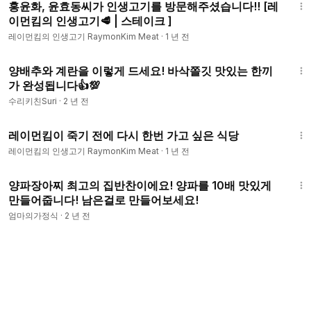
홍윤화, 윤효동씨가 인생고기를 방문해주셨습니다!! [레
이먼킴의 인생고기🥩 | 스테이크 ]
레이먼킴의 인생고기 RaymonKim Meat
·
1 년 전
3:22
양배추와 계란을 이렇게 드세요! 바삭쫄깃 맛있는 한끼
가 완성됩니다👍💯
수리키친Suri
·
2 년 전
9:40
레이먼킴이 죽기 전에 다시 한번 가고 싶은 식당
레이먼킴의 인생고기 RaymonKim Meat
·
1 년 전
4:19
양파장아찌 최고의 집반찬이에요! 양파를 10배 맛있게
만들어줍니다! 남은걸로 만들어보세요!
엄마의가정식
·
2 년 전