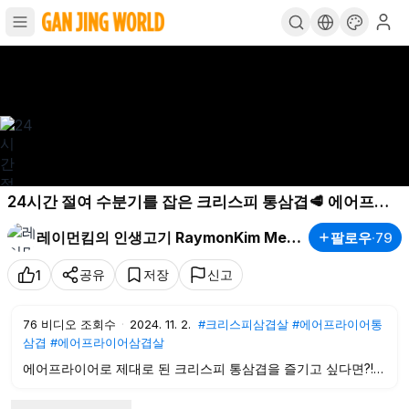
24시간 절여 수분기를 잡은 크리스피 통삼겹🥩 에어프라
이어vs오븐 뭐가 더 맛있을까?
레이먼킴의 인생고기 RaymonKim Meat
팔로우
·
79
공유
저장
신고
1
76
비디오 조회수
·
2024. 11. 2.
#크리스피삼겹살
#에어프라이어통
삼겹
#에어프라이어삼겹살
에어프라이어로 제대로 된 크리스피 통삼겹을 즐기고 싶다면?!
겉바속촉 에어프라이어 통삼겹 vs 오븐 통삼겹