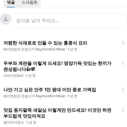
댓글
스크립트
삼겹살 꼭 하루 정도 절여 두고 구워보세요.
수분기를 잡은 삼겹살은 이렇게 맛있습니다.
[레이먼킴의 크리스피 통삼겹 재료]
8:14
-통삼겹살 1.2kg (껍질이 꼭 있는 삼겹살로!)
저렴한 식재료로 만들 수 있는 홍콩식 요리
-마늘 4알, 가는 소금 2T, 흑설탕 2T
레이먼킴의 인생고기 RaymonKim Meat
·
1 년 전
[레이먼킴의 크리스피 통삼겹 레시피]
3:14
1.텐더라이저나 포크를 이용해 삼겹살 껍질 부분을 많이 찔러준
두부와 계란을 이렇게 드세요! 영양가득 맛있는 한끼가
다.
완성됩니다👍💯
2.속에 수분이 빠져나올 수 있도록 삼겹살 껍질 부분을 칼로 칼집
수리키친Suri
·
1 년 전
을 내준다.
4:23
3.곱게 다진 마늘 4알에 가는 소금 2큰 술과 흑설탕 2큰 술을 넣
나만 가고 싶은 안주 1만 원대 미만 종로 가맥집
고 잘 섞어준다.
레이먼킴의 인생고기 RaymonKim Meat
·
1 년 전
4.삼겹살 살 쪽에 3번을 발라준다. (껍질을 제외한 5면에 모두 바
5:18
르는 게 포인트)
맛집 동지팥죽 새알심 이렇게만 만드세요! 이것만 하면
5.껍질에는 고운 소금만 발라준다.
부드럽게 맛있어져요
6.24시간에서 36시간 냉장고에 넣어둔다.
엄마의가정식
·
1 년 전
TIP : 냉장고에 보관할 때 꼭 위를 덮지 않고 공기에 노출된 상태