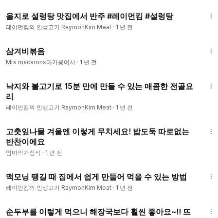
1:47
로 넣어두기
을지로 설렁탕 맛집에서 반주 #레이먼킴 #설렁탕
7.다 절여진 고기는 냉장고에서 꺼내어 물로 깨끗하게 씻어내준
레이먼킴의 인생고기 RaymonKim Meat
·
1 년 전
다.
8.물기는 꼭 키친 타월로 꼼꼼히 닦아준다.
3:09
삼겨비볶음
*오븐에 굽기
Mrs macarons마카롱여사
·
1 년 전
9.오븐에 넣을 때는 반드시 렉을 사용해서 고기의 수분이 잘 빠질
8:01
수 있도록 준비한다.
낙지와 불고기로 15분 만에 만들 수 있는 매콤한 전골요
10.120도로 맞춰진 오븐에 3시간 세팅해준다.(60분씩 3번)
리
11.3시간 후 오븐에서 꺼내고 고여있는 삼겹살 기름은 식용유를
레이먼킴의 인생고기 RaymonKim Meat
·
1 년 전
섞어 새 후라이팬에 둘러준다.
3:01
12.통삼겹살 껍질 부분이 후라이팬에 닿도록 팬에 올려주고 중불
고춧잎나물 겨울엔 이렇게 무치세요! 밥도둑 따로없는
에서 5분 더 구워준다.
반찬이에요
TIP: 이미 뜨거운 기름에 고기를 넣고 굽는 게 아니라 찬 기름에
엄마의가정식
·
1 년 전
서부터 서서히 구워질 수 있도록 한다.
8:25
맥모닝 땡길 때 집에서 쉽게 만들어 먹을 수 있는 방법
*에어프라이어에 굽기
레이먼킴의 인생고기 RaymonKim Meat
·
1 년 전
9.에어프라이어는 170도로 예열해주고 은박지로 고기를 잘 감싸
준다.
2:00
10. 고기를 넣고 170도로 40분 돌려준다.
순두부를 이렇게 먹으니 해장국보다 훨씬 좋아요~!! 뜨