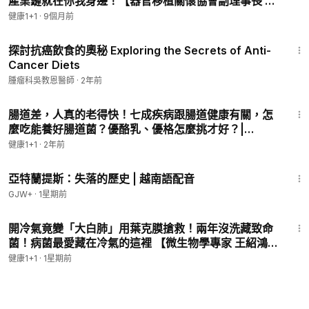
產業鏈就在你我身邊！【器官移植關懷協會副理事長 黃
士維｜健康1+1 JoJo｜健康1+1 JoJo】（2025.10.31）
健康1+1
·
9個月前
｜健康1+1 · 直播
10:12
探討抗癌飲食的奧秘 Exploring the Secrets of Anti-
Cancer Diets
腫瘤科吳教恩醫師
·
2年前
31:08
腸道差，人真的老得快！七成疾病跟腸道健康有關，怎
麼吃能養好腸道菌？優酪乳、優格怎麼挑才好？|
（2023.09.07）健康1+1 · 直播
健康1+1
·
2年前
43:00
亞特蘭提斯：失落的歷史 | 越南語配音
GJW+
·
1星期前
33:10
開冷氣竟變「大白肺」用葉克膜搶救！兩年沒洗藏致命
菌！病菌最愛藏在冷氣的這裡 【微生物學專家 王紹鴻｜
健康1+1 JoJo】（2026.7.28）｜健康1+1 ·直播
健康1+1
·
1星期前