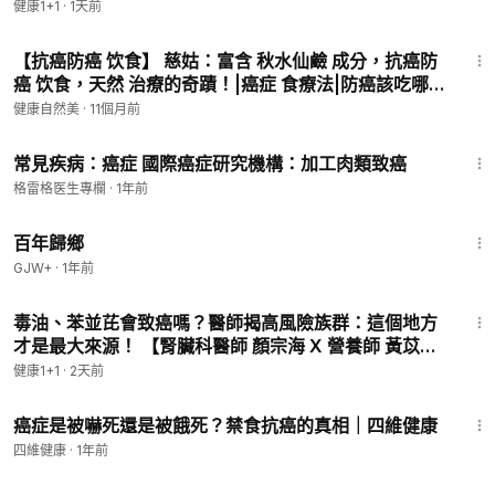
師 鄭筆方｜健康1+1 JoJo】（2026.8.6）｜健康1+1 ·
健康1+1
·
1天前
＋台灣運動營養學會 運動營養諮詢師
直播
9:32
＋前雙和醫院營養師
【抗癌防癌 饮食】 慈姑：富含 秋水仙鹼 成分，抗癌防
＋FIT TAIWAN ESN 基礎運動營養學課程 專任講師
癌 饮食，天然 治療的奇蹟！|癌症 食療法|防癌該吃哪些
＋藥師全國公會 2019藥師網路繼續教育課程 講師
食物？|抗癌 防癌
健康自然美
·
11個月前
＋著作：《癌症患者吃什麽-十大癌症營養處方》
5:56
常見疾病：癌症 國際癌症研究機構：加工肉類致癌
————
► 觀看更多：
格雷格医生專欄
·
1年前
【直播】防疫身心靈 -
https://bit.ly/3Csnm8z
56:11
————
百年歸鄉
⭕️ 乾淨世界：
https://www.GanJingWorld.com
GJW+
·
1年前
⭕️ 歡迎訂閱 + 按小鈴鐺 🔔
https://bit.ly/48o2gY4
29:13
⭕️ 支持我們👉
https://donorbox.org/health1plus1
毒油、苯並芘會致癌嗎？醫師揭高風險族群：這個地方
——
才是最大來源！ 【腎臟科醫師 顏宗海 X 營養師 黃苡菱
收聽Podcast👉
https://apple.co/3USFyUJ
｜健康1+1 JoJo】（2026.8.05）健康1+1 · 直播精選
健康1+1
·
2天前
——
9:03
‣‣ 臉書 ►
https://www.facebook.com/health1plus1/
癌症是被嚇死還是被餓死？禁食抗癌的真相｜四維健康
‣‣ IG ►
https://www.instagram.com/health1plus1/
四維健康
·
1年前
‣‣ 推特-X ►
https://twitter.com/1_health1
8:22