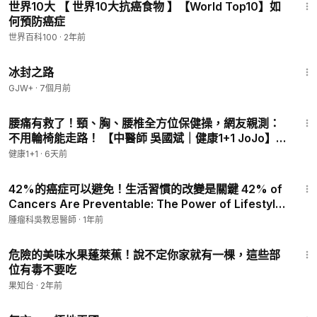
世界10大 【 世界10大抗癌食物 】【World Top10】如
——
何預防癌症
聯繫我們：
health1plus1@gmail.com
——
世界百科100
·
2年前
許多癌症都是吃出來的；中斷體內癌症生成，美國第一診所建
24:30
議：要靠這2類植化素
冰封之路
GJW+
·
7個月前
#防癌
#飲食
#大腸癌
#抗氧化劑
#胃癌
#胡蘿蔔素
44:06
腰痛有救了！頸、胸、腰椎全方位保健操，網友親測：
——
不用輪椅能走路！ 【中醫師 吳國斌｜健康1+1 JoJo】
© All Rights Reserved.
（2026.8.01）｜健康1+1 ·直播
健康1+1
·
6天前
11:44
42%的癌症可以避免！生活習慣的改變是關鍵 42% of
Cancers Are Preventable: The Power of Lifestyle
Changes #癌症預防
腫瘤科吳教恩醫師
·
1年前
1:26
危險的美味水果蓬萊蕉！說不定你家就有一棵，這些部
位有毒不要吃
果知台
·
2年前
43:21