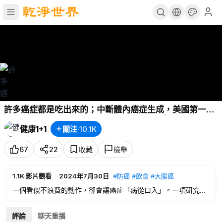
許多癌症都是吃出來的；中斷體內癌症生成，美國第一診
所建議：要靠這2類植化素（2024.07.30）| 健康1+1 · 直
健康1+1
關注
·
10.1K
播
67
22
收藏
檢舉
1.1K
影片觀看
·
2024年7月30日
#防癌
#飲食
#大腸癌
一個看似不浪費的動作，卻會讓癌症「病從口入」。一項研究就
發現，有35%的癌症都跟飲食有關。全美排名第一的診所（妙佑
醫療國際），建議以一種飲食為基礎，能攝取到２種最有用的植
評論
聊天重播