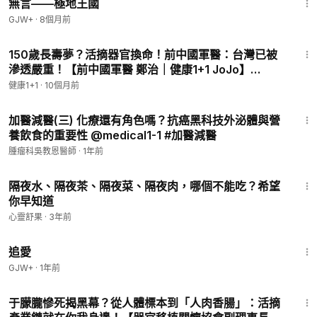
無言——極地王國
GJW+
·
8個月前
21:53
150歲長壽夢？活摘器官換命！前中國軍醫：台灣已被
滲透嚴重！【前中國軍醫 鄭治｜健康1+1 JoJo】
（2025.10.11）｜健康1+1 · 直播
健康1+1
·
10個月前
11:22
加醫減醫(三) 化療還有角色嗎？抗癌黑科技外泌體與營
養飲食的重要性 @medical1-1 #加醫減醫
腫瘤科吳教恩醫師
·
1年前
4:16
隔夜水、隔夜茶、隔夜菜、隔夜肉，哪個不能吃？希望
你早知道
心靈舒果
·
3年前
1:39:46
追愛
GJW+
·
1年前
44:14
于朦朧慘死揭黑幕？從人體標本到「人肉香腸」：活摘