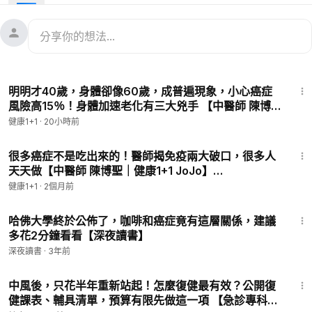
物化學物質，它們能中斷體內促發癌症產生的過程，保護身體免
受損害。可苡營養諮詢中心營養師推薦這些蔬果和飲食方法，補
充抗氧化劑和類胡蘿蔔素；還要避免4種烹煮方式。
1:08:32
Timeline:
明明才40歲，身體卻像60歲，成普遍現象，小心癌症
00:00
癌從口入，防癌必吃蔬果和烹煮法
風險高15％！身體加速老化有三大兇手 【中醫師 陳博
01:30
亂吃、不良飲食行為，癌症找上門
聖｜健康1+1 JoJo】（2026.8.7）｜健康1+1 ·直播
健康1+1
·
20小時前
12:27
美國第一診所：2種最有用的植化素
25:11
料理加點辛香料，避免4種烹煮方式
29:18
很多癌症不是吃出來的！醫師揭免疫兩大破口，很多人
天天做【中醫師 陳博聖｜健康1+1 JoJo】
（2026.5.13）｜健康1+1 ·直播
————
健康1+1
·
2個月前
💎今日專家
11:46
張維浚
哈佛大學終於公佈了，咖啡和癌症竟有這層關係，建議
可苡營養諮詢中心營養師
多花2分鐘看看【深夜讀書】
美商營養品公司醫學部專員
深夜讀書
·
3年前
59:19
＋臺灣營養學會 腎臟專科營養師
中風後，只花半年重新站起！怎麼復健最有效？公開復
＋糖尿病衛教學會 糖尿病衛教師
健課表、輔具清單，預算有限先做這一項 【急診專科醫
＋肥胖研究學會 體重管理營養師