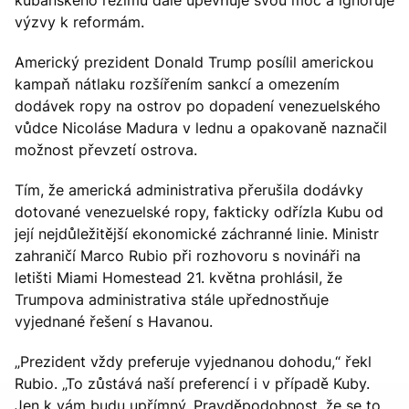
výzvy k reformám.
Americký prezident Donald Trump posílil americkou
kampaň nátlaku rozšířením sankcí a omezením
dodávek ropy na ostrov po dopadení venezuelského
vůdce Nicoláse Madura v lednu a opakovaně naznačil
možnost převzetí ostrova.
Tím, že americká administrativa přerušila dodávky
dotované venezuelské ropy, fakticky odřízla Kubu od
její nejdůležitější ekonomické záchranné linie. Ministr
zahraničí Marco Rubio při rozhovoru s novináři na
letišti Miami Homestead 21. května prohlásil, že
Trumpova administrativa stále upřednostňuje
vyjednané řešení s Havanou.
„Prezident vždy preferuje vyjednanou dohodu,“ řekl
Rubio. „To zůstává naší preferencí i v případě Kuby.
Jen k vám budu upřímný. Pravděpodobnost, že se to