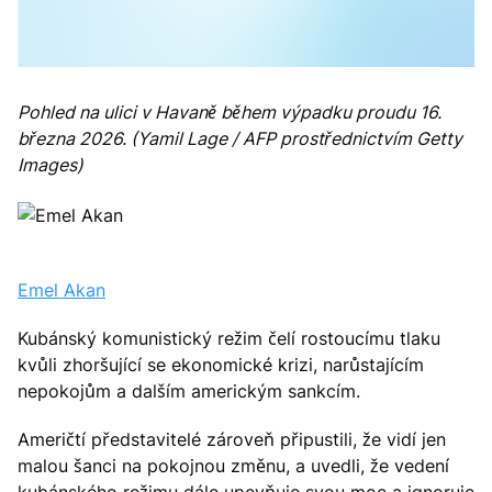
Pohled na ulici v Havaně během výpadku proudu 16.
března 2026. (Yamil Lage / AFP prostřednictvím Getty
Images)
Emel Akan
Kubánský komunistický režim čelí rostoucímu tlaku
kvůli zhoršující se ekonomické krizi, narůstajícím
nepokojům a dalším americkým sankcím.
Američtí představitelé zároveň připustili, že vidí jen
malou šanci na pokojnou změnu, a uvedli, že vedení
kubánského režimu dále upevňuje svou moc a ignoruje