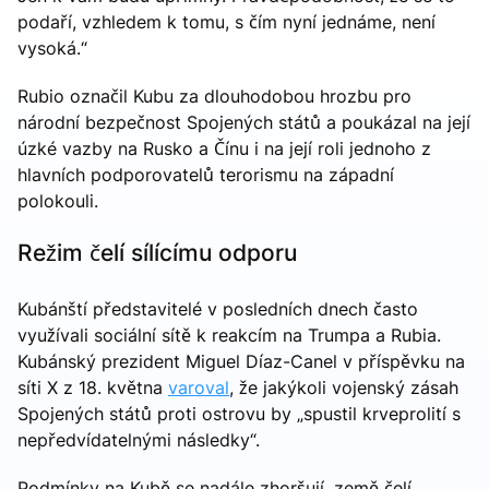
podaří, vzhledem k tomu, s čím nyní jednáme, není
vysoká.“
Rubio označil Kubu za dlouhodobou hrozbu pro
národní bezpečnost Spojených států a poukázal na její
úzké vazby na Rusko a Čínu i na její roli jednoho z
hlavních podporovatelů terorismu na západní
polokouli.
Režim čelí sílícímu odporu
Kubánští představitelé v posledních dnech často
využívali sociální sítě k reakcím na Trumpa a Rubia.
Kubánský prezident Miguel Díaz-Canel v příspěvku na
síti X z 18. května
varoval
, že jakýkoli vojenský zásah
Spojených států proti ostrovu by „spustil krveprolití s
nepředvídatelnými následky“.
Podmínky na Kubě se nadále zhoršují, země čelí