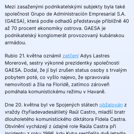
Mezi zasaženými podnikatelskými subjekty byla také
společnost Grupo de Administración Empresarial S.A.
(GAESA), která podle odhadů představuje přibližně 40
až 70 procent ekonomiky ostrova. GAESA je
podnikatelský konglomerát provozovaný kubánskou
armádou.
Rubio 21. května oznámil
zatčení
Adys Lastres
Morerové, sestry výkonné prezidentky společnosti
GAESA. Dodal, že jí byl zrušen status osoby s trvalým
pobytem poté, co vyšlo najevo, že spravovala
nemovitosti a žila na Floridě, zatímco zároveň
pomáhala komunistickému režimu v Havaně.
Dne 20. května byl ve Spojených státech
obžalován
z
vraždy čtyřiadevadesátiletý Raúl Castro, mladší bratr
dlouholetého komunistického diktátora Fidela Castra.
Obvinění vycházejí z údajné role Raúla Castra při
incidentu z roku 1996, kdy Kuba sestřelila dvě letadla