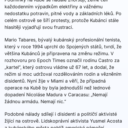
každodenním výpadkům elektřiny a vážnému
nedostatku potravin, pitné vody a základních léků. Po
celém ostrově se šíří protesty, protože Kubánci stále
hlasitěji vyjadřují svou frustraci.
Mario Tabares, bývalý kubánský profesionální tenista,
který v roce 1994 uprchl do Spojených států, tvrdí, že
většina Kubánců je připravena na změnu režimu. V
rozhovoru pro Epoch Times označil rodinu Castro za
„kartel“, který ostrovu vládne už 67 let, a dodal, že
režim si moc udržoval rozdělováním rodin a vězněním
disidentů. Nyní žije v Miami a věří, že případná
operace na Kubě by byla jednodušší než lednové
dopadení Nicoláse Madura v Caracasu: „Nemají
žádnou armádu. Nemají nic.“
Podobné nálady sdílejí i disidenti a političtí aktivisté
žijící na ostrově. Lidskoprávní aktivista Yusmel Acosta
z kubánského města poblíž americké námořní