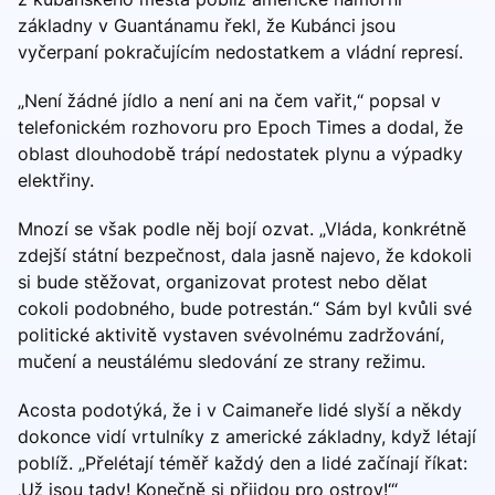
základny v Guantánamu řekl, že Kubánci jsou
vyčerpaní pokračujícím nedostatkem a vládní represí.
„Není žádné jídlo a není ani na čem vařit,“ popsal v
telefonickém rozhovoru pro Epoch Times a dodal, že
oblast dlouhodobě trápí nedostatek plynu a výpadky
elektřiny.
Mnozí se však podle něj bojí ozvat. „Vláda, konkrétně
zdejší státní bezpečnost, dala jasně najevo, že kdokoli
si bude stěžovat, organizovat protest nebo dělat
cokoli podobného, bude potrestán.“ Sám byl kvůli své
politické aktivitě vystaven svévolnému zadržování,
mučení a neustálému sledování ze strany režimu.
Acosta podotýká, že i v Caimaneře lidé slyší a někdy
dokonce vidí vrtulníky z americké základny, když létají
poblíž. „Přelétají téměř každý den a lidé začínají říkat:
‚Už jsou tady! Konečně si přijdou pro ostrov!‘“