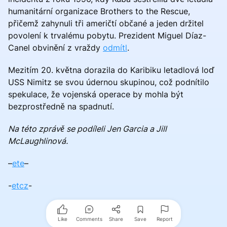
humanitární organizace Brothers to the Rescue,
přičemž zahynuli tři američtí občané a jeden držitel
povolení k trvalému pobytu. Prezident Miguel Díaz-
Canel obvinění z vraždy
odmítl
.
Mezitím 20. května dorazila do Karibiku letadlová loď
USS Nimitz se svou údernou skupinou, což podnítilo
spekulace, že vojenská operace by mohla být
bezprostředně na spadnutí.
Na této zprávě se podíleli Jen Garcia a Jill
McLaughlinová.
–
ete
–
-
etcz
-
Like
Comments
Share
Save
Report