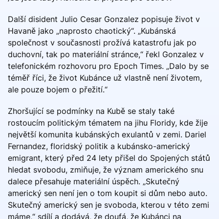
Další disident Julio Cesar Gonzalez popisuje život v
Havaně jako „naprosto chaotický“. „Kubánská
společnost v současnosti prožívá katastrofu jak po
duchovní, tak po materiální stránce,“ řekl Gonzalez v
telefonickém rozhovoru pro Epoch Times. „Dalo by se
téměř říci, že život Kubánce už vlastně není životem,
ale pouze bojem o přežití.“
Zhoršující se podmínky na Kubě se staly také
rostoucím politickým tématem na jihu Floridy, kde žije
největší komunita kubánských exulantů v zemi. Dariel
Fernandez, floridský politik a kubánsko-americký
emigrant, který před 24 lety přišel do Spojených států
hledat svobodu, zmiňuje, že význam amerického snu
dalece přesahuje materiální úspěch. „Skutečný
americký sen není jen o tom koupit si dům nebo auto.
Skutečný americký sen je svoboda, kterou v této zemi
máme,“ sdílí a dodává, že doufá, že Kubánci na