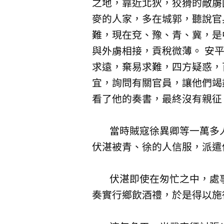
之地，靠近北狄，狡猾的敵虜
麥的人家，多在城郭，聽說官
難，現在兗、豫、青、冀，是
與外虜相接，貢稅微薄。 安
求遠，棄易求難，四方疑惑，
宜，詢問有關官員，讓他們竭
看了他的奏書，最終沒有親征
當時賊寇徐異卿等一萬多人佔
伏湛被青、徐的人信服，派遣
伏湛即使在匆忙之中，處事
奏實行鄉飲酒禮，於是得以施