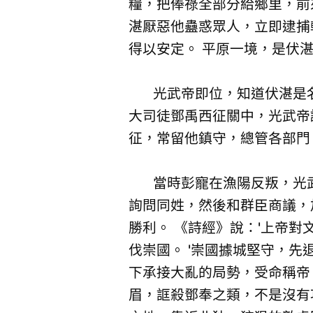
糧，把俸祿全部分給鄉里，前
湛厭惡他蠱惑眾人，立即逮捕
得以安定。 平原一境，是伏
光武帝即位，知道伏湛是名
大司徒鄧禹西征關中，光武帝
征，常留他鎮守，總管各部門
當時彭寵在漁陽反叛，光武
詢問同姓，然後和群臣商議，
勝利。 《詩經》說：'上帝
伐崇國。 '崇國據城堅守，
下承接大亂的局勢，受命稱帝
眉，誆殺鄧奉之類，不是沒有