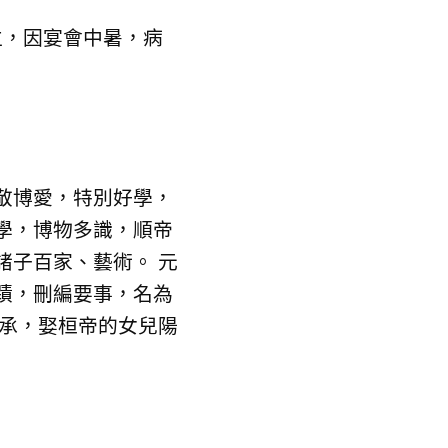
，因宴會中暑，病
敬博愛，特別好學，
學，博物多識，順帝
諸子百家、藝術。 元
蹟，刪編要事，名為
繼承，娶桓帝的女兒陽