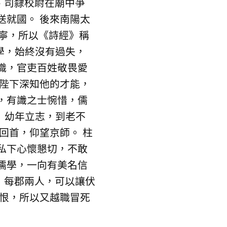
、司隸校尉在廟中爭
送就國。 後來南陽太
寧，所以《詩經》稱
求學，始終沒有過失，
職，官吏百姓敬畏愛
 陛下深知他的才能，
，有識之士惋惜，儒
 幼年立志，到老不
回首，仰望京師。 柱
私下心懷懇切，不敢
儒學，一向有美名信
，每郡兩人，可以讓伏
無恨，所以又越職冒死