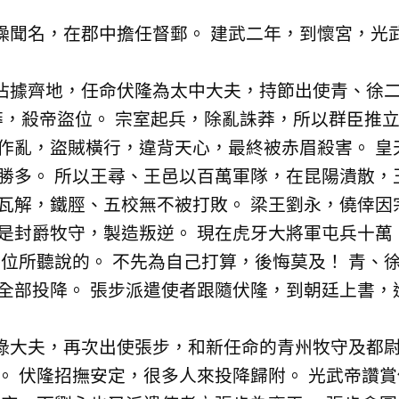
聞名，在郡中擔任督郵。 建武二年，到懷宮，光
據齊地，任命伏隆為太中大夫，持節出使青、徐二
莽，殺帝盜位。 宗室起兵，除亂誅莽，所以群臣推
作亂，盜賊橫行，違背天心，最終被赤眉殺害。 皇
勝多。 所以王尋、王邑以百萬軍隊，在昆陽潰散，
瓦解，鐵脛、五校無不被打敗。 梁王劉永，僥倖因
是封爵牧守，製造叛逆。 現在虎牙大將軍屯兵十萬
各位所聽說的。 不先為自己打算，後悔莫及！ 青、
全部投降。 張步派遣使者跟隨伏隆，到朝廷上書，
大夫，再次出使張步，和新任命的青州牧守及都尉
。 伏隆招撫安定，很多人來投降歸附。 光武帝讚