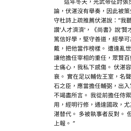
這年冬天，光武帝征討張步
論，伏湛沒有舉奏，因此被策
守杜詩上疏推薦伏湛說：“我
讚'人才濟濟'，《尚書》說'
篤信好學，堅守善道，經學可
戴，把他當作榜樣。 遭逢亂
讓他擔任宰相的重任，眾賢百
士痛心，我私下感傷。 伏湛容
衰。 實在足以輔佐王室，名
石之臣，應當擔任輔弼，出入
不竭盡所言。 我從前擔任侍
用，經明行修，通達國政，尤
湛替代。 多被執事者反對。
上報。 ”