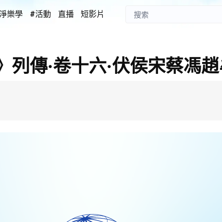
淨樂學
#活動
直播
短影片
》列傳·卷十六·伏侯宋蔡馮