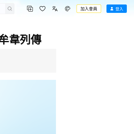
加入會員
登入
趙牟韋列傳