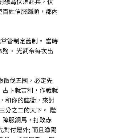
劃想為伏湛起兵，伏
吏百姓信服歸順，郡內
掌管制定舊制。 當時
務。 光武帝每次出
命徵伐五國，必定先
，占卜就吉利，作戰就
援，和你的臨衝，來討
三分之二的天下。 陛
，降服銅馬，打敗赤
對付邊外; 而且漁陽