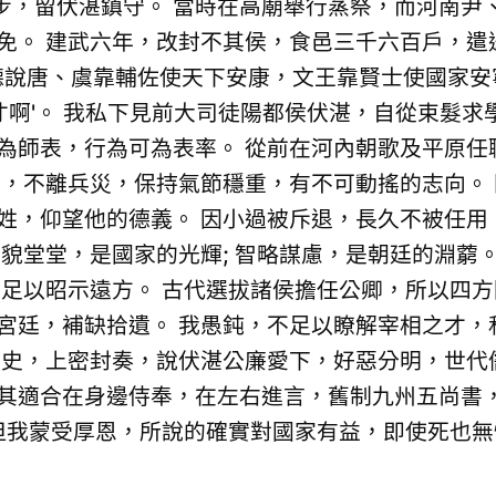
，留伏湛鎮守。 當時在高廟舉行蒸祭，而河南尹
免。 建武六年，改封不其侯，食邑三千六百戶，遣
聽說唐、虞靠輔佐使天下安康，文王靠賢士使國家安
賢才啊'。 我私下見前大司徒陽都侯伏湛，自從束髮
為師表，行為可為表率。 從前在河內朝歌及平原任
世，不離兵災，保持氣節穩重，有不可動搖的志向。
姓，仰望他的德義。 因小過被斥退，長久不被任用
貌堂堂，是國家的光輝; 智略謀慮，是朝廷的淵藭。
聲足以昭示遠方。 古代選拔諸侯擔任公卿，所以四方
宮廷，補缺拾遺。 我愚鈍，不足以瞭解宰相之才，
禦史，上密封奏，說伏湛公廉愛下，好惡分明，世代
其適合在身邊侍奉，在左右進言，舊制九州五尚書
 但我蒙受厚恩，所說的確實對國家有益，即使死也