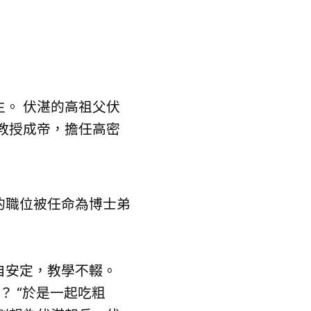
。 伏湛的高祖父伏
教授成帝，擔任高密
的職位被任命為博士弟
自安定，教學不輟。
？ “於是一起吃粗