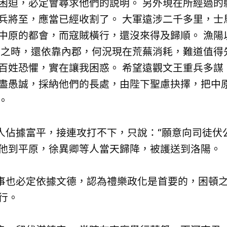
困迫，必定會尋求他們的説明。 另外現在所經過的
兵將至，應當已經收割了。 大軍遠涉二千多里，士
中原的都會，而寇賊橫行，還沒來得及歸順。 漁陽
平之時，還依靠內郡，何況現在荒蕪消耗，難道值得
百姓恐懼，實在讓我困惑。 希望遠觀文王重兵多謀
盡愚誠，採納他們的長處，由陛下聖慮抉擇，把中原
。
據富平，接連攻打不下，只說：“願意向司徒伏公
他到平原，徐異卿等人當天歸降，被護送到洛陽。
也必定依據文德，認為禮樂政化是首要的，困頓之
行。