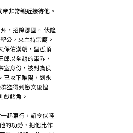
武帝非常親近接待他。
州，招降郡國。 伏隆
立聖公，來主持宗廟。
天保佑漢朝，聖哲順
王郎以全趙的軍隊，
宗室身份，被封為侯
，已攻下睢陽，劉永
徐群盜得到檄文後惶
進獻鯺魚。
一起東行，詔令伏隆
賞他的功勞，把他比作