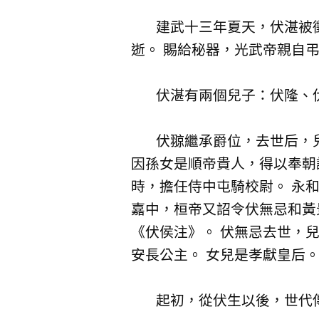
建武十三年夏天，伏湛被徵
逝。 賜給秘器，光武帝親自
伏湛有兩個兒子：伏隆、
伏翞繼承爵位，去世后，兒子
因孫女是順帝貴人，得以奉朝
時，擔任侍中屯騎校尉。 永
嘉中，桓帝又詔令伏無忌和黃
《伏侯注》。 伏無忌去世，
安長公主。 女兒是孝獻皇后
起初，從伏生以後，世代傳授