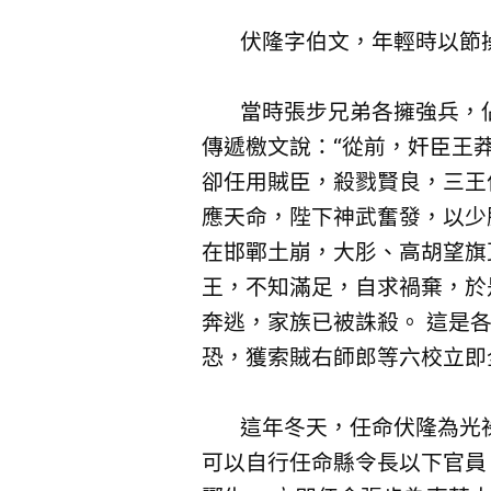
伏隆字伯文，年輕時以節操
當時張步兄弟各擁強兵，佔
傳遞檄文說：“從前，奸臣王
卻任用賊臣，殺戮賢良，三王
應天命，陛下神武奮發，以少
在邯鄲土崩，大肜、高胡望旗
王，不知滿足，自求禍棄，於
奔逃，家族已被誅殺。 這是
恐，獲索賊右師郎等六校立即
這年冬天，任命伏隆為光祿
可以自行任命縣令長以下官員