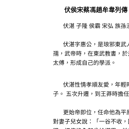
伏侯宋蔡馮趙牟韋列傳
伏湛 子隆 侯霸 宋弘 族孫漢 
伏湛字惠公，是琅邪東武人。
孺，武帝時，在東武教書，於
太傅，形成自己的學派。
伏湛性情孝順友愛，年輕時
子。 五次升遷，到王莽時擔
更始帝即位，任命他為平原
對妻子兒女說：「一谷不收，國