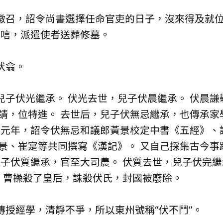
召，詔令尚書選擇任命官吏的日子，沒來得及就位
弔唁，派遣使者送葬修墓。
伏翕。
伏光繼承。 伏光去世，兒子伏晨繼承。 伏晨謙
請，位特進。 去世后，兒子伏無忌繼承，也傳承家
和元年，詔令伏無忌和議郎黃景校定中書《五經》、
景、崔寔等共同撰寫《漢記》。 又自己採集古今事
兒子伏質繼承，官至大司農。 伏質去世，兒子伏完
。 曹操殺了皇后，誅殺伏氏，封國被廢除。
經學，清靜不爭，所以東州號稱“伏不鬥”。