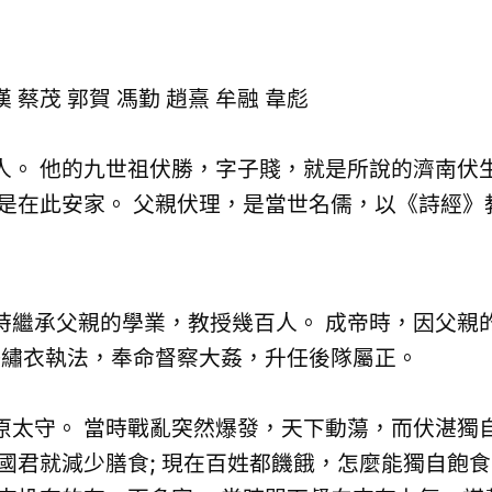
蔡茂 郭賀 馮勤 趙熹 牟融 韋彪
 他的九世祖伏勝，字子賤，就是所說的濟南伏生
是在此安家。 父親伏理，是當世名儒，以《詩經》
繼承父親的學業，教授幾百人。 成帝時，因父親
任繡衣執法，奉命督察大姦，升任後隊屬正。
太守。 當時戰亂突然爆發，天下動蕩，而伏湛獨
君就減少膳食; 現在百姓都饑餓，怎麼能獨自飽食