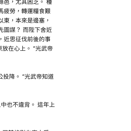
縣邑，尤其困乏。 種
馬疲勞，轉運糧食艱
以東，本來是邊塞，
先圖謀？ 而陛下舍近
，近思征伐前後的事
放在心上。 “光武帝
投降。 “光武帝知道
中也不違背。 這年上