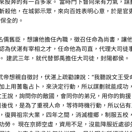
來投奔的有一百多家。 當時門下督向來有力氣，謀
斬殺他，在城郭示眾，來向百姓表明心意，於是官
湛保全的。
儒舊臣，想讓他擔任內職，徵召任命為尚書，讓他
認為伏湛有宰相之才，任命他為司直，代理大司徒事
。 建武三年，就代替鄧禹擔任大司徒，封陽都侯。
帝想親自徵討，伏湛上疏勸諫說：“我聽說文王受
加上用蓍龜占卜，來決定行動，所以謀劃就能成功
對文王說，詢問你的敵國，會同你的弟兄，用你的鉤
先退後伐，是為了重視人命，等待時機行動，所以佔有
，復興祖宗大業，四年之間，消滅檀鄉，制服五校
功勞。 現在京師空虛，資用不足，沒能降服近處卻先