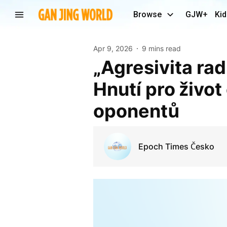
Browse
GJW+
Kid
Apr 9, 2026
9 mins read
„Agresivita radikální levice narůstá.“ S předsedou
Hnutí pro život
oponentů
Epoch Times Česko