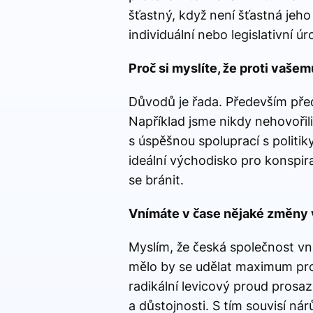
šťastný, když není šťastná je
individuální nebo legislativní úr
Proč si myslíte, že proti vaš
Důvodů je řada. Především pře
Například jsme nikdy nehovořil
s úspěšnou spoluprací s politiky
ideální východisko pro konspira
se bránit.
Vnímáte v čase nějaké změny 
Myslím, že česká společnost vní
mělo by se udělat maximum pro 
radikální levicový proud prosa
a důstojnosti. S tím souvisí n