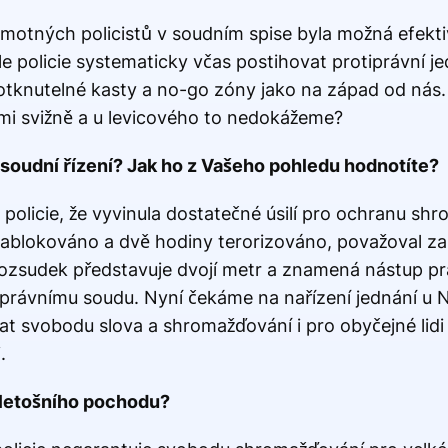
tných policistů v soudním spise byla možná efektivn
 vůle policie systematicky včas postihovat protiprávní j
otknutelné kasty a no-go zóny jako na západ od nás.
mi svižně a u levicového to nedokážeme?
é soudní řízení? Jak ho z Vašeho pohledu hodnotíte?
 policie, že vyvinula dostatečné úsilí pro ochranu sh
lo zablokováno a dvě hodiny terorizováno, považoval 
zsudek představuje dvojí metr a znamená nástup prá
správnímu soudu. Nyní čekáme na nařízení jednání u 
at svobodu slova a shromažďování i pro obyčejné lidi
.
 letošního pochodu?