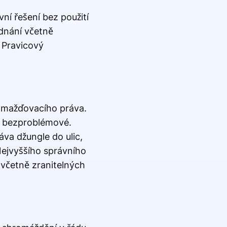
í řešení bez použití
ednání včetně
 Pravicový
romažďovacího práva.
za bezproblémové.
va džungle do ulic,
Nejvyššího správního
 včetně zranitelných