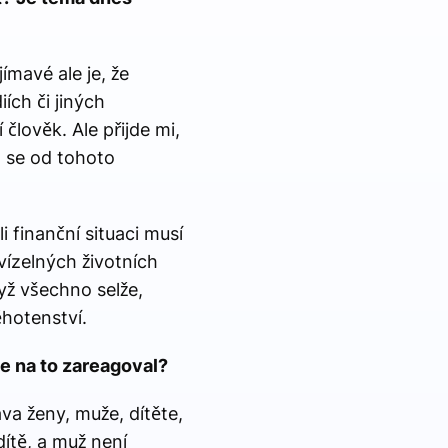
mavé ale je, že
ích či jiných
člověk. Ale přijde mi,
, se od tohoto
i finanční situaci musí
ízelných životních
yž všechno selže,
hotenství.
te na to zareagoval?
va ženy, muže, dítěte,
dítě, a muž není