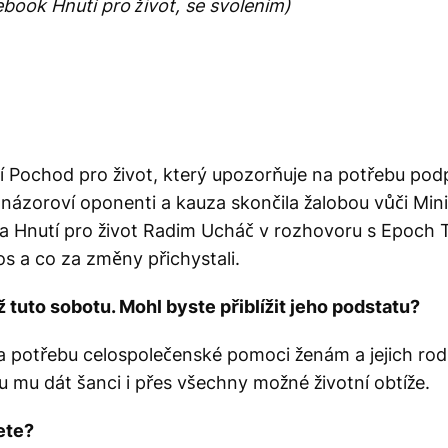
book Hnutí pro život, se svolením)
í Pochod pro život, který upozorňuje na potřebu pod
 názoroví oponenti a kauza skončila žalobou vůči Minis
a Hnutí pro život Radim Ucháč v rozhovoru s Epoch Tim
tos a co za změny přichystali.
ž tuto sobotu. Mohl byste přiblížit jeho podstatu?
a potřebu celospolečenské pomoci ženám a jejich rod
 mu dát šanci i přes všechny možné životní obtíže.
ete?