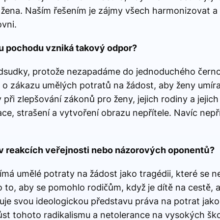
ho žena. Naším řešením je zájmy všech harmonizovat 
ovni.
emu pochodu vzniká takový odpor?
dsudky, protože nezapadáme do jednoduchého černob
i o zákazu umělých potratů na žádost, aby ženy umíra
 při zlepšování zákonů pro ženy, jejich rodiny a jejic
ce, strašení a vytvoření obrazu nepřítele. Navíc nepří
v reakcích veřejnosti nebo názorových oponentů?
má umělé potraty na žádost jako tragédii, které se ne
to, aby se pomohlo rodičům, když je dítě na cestě, 
zuje svou ideologickou představu práva na potrat jako
árůst tohoto radikalismu a netolerance na vysokých š