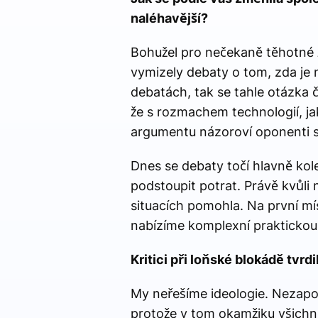
naléhavější?
Bohužel pro nečekaně těhotné ž
vymizely debaty o tom, zda je n
debatách, tak se tahle otázka ča
že s rozmachem technologií, ja
argumentu názoroví oponenti sp
Dnes se debaty točí hlavně kolem
podstoupit potrat. Právě kvůli
situacích pomohla. Na první mí
nabízíme komplexní praktickou
Kritici při loňské blokádě tvrd
My neřešíme ideologie. Nezapoj
protože v tom okamžiku všichni 