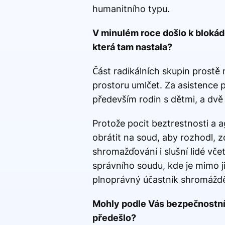
humanitního typu.
V minulém roce došlo k blokádě 
která tam nastala?
Část radikálních skupin prostě
prostoru umlčet. Za asistence p
především rodin s dětmi, a dvě 
Protože pocit beztrestnosti a a
obrátit na soud, aby rozhodl, z
shromažďování i slušní lidé vče
správního soudu, kde je mimo j
plnoprávný účastník shromáždě
Mohly podle Vás bezpečnostní 
předešlo?