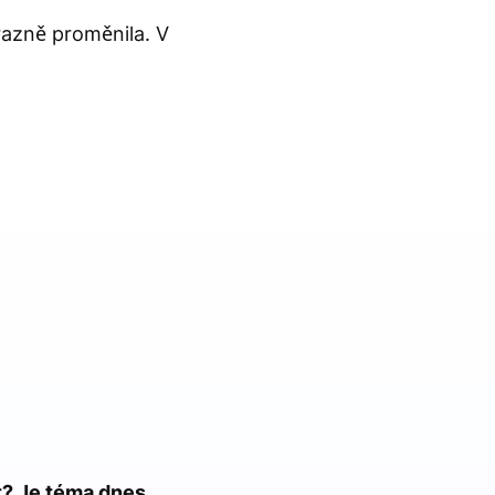
razně proměnila. V
t? Je téma dnes