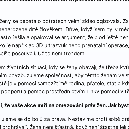
eny se debata o potratech velmi zideologizovala. Zají
enarozené dítě člověkem. Dříve, když jsem byl v médi
sto řešila a opakoval se argument, že plod ještě není 
ko je například 3D ultrazvuk nebo prenatální operace
íše posouvají. Už to není trendem.
 životních situací, kdy se ženy obávají, že třeba kvůl
 nim povzbuzujeme společnost, aby těmto ženám ve sv
stě je v pomoci samozřejmě rodina, přátelé, stát a kd
 podporu a pomoc prostřednictvím Linky pomoci v tě
ili, že vaše akce míří na omezování práv žen. Jak bys
ujeme se do bojů za práva. Nestavíme proti sobě prá
prohrávají. Žena není šťastná, když není šťastné její 