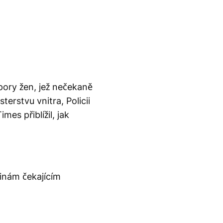
pory žen, jež nečekaně
terstvu vnitra, Policii
es přiblížil, jak
inám čekajícím