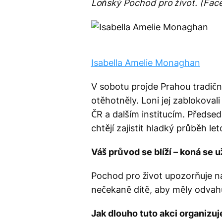
Loňský Pochod pro život. (Face
Isabella Amelie Monaghan
V sobotu projde Prahou tradičn
otěhotněly. Loni jej zablokovali
ČR a dalším institucím. Předsed
chtějí zajistit hladký průběh le
Váš průvod se blíží – koná se u
Pochod pro život upozorňuje n
nečekaně dítě, aby měly odvahu
Jak dlouho tuto akci organizuj