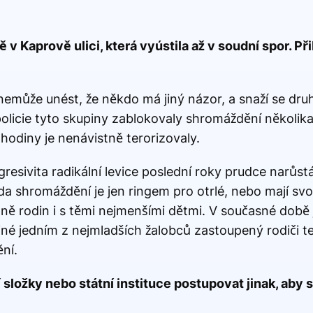
v Kaprově ulici, která vyústila až v soudní spor. Přib
 nemůže unést, že někdo má jiný názor, a snaží se dr
olicie tyto skupiny zablokovaly shromáždění několika 
hodiny je nenávistně terorizovaly.
gresivita radikální levice poslední roky prudce narůst
da shromáždění je jen ringem pro otrlé, nebo mají sv
tně rodin i s těmi nejmenšími dětmi. V současné době 
iné jedním z nejmladších žalobců zastoupený rodiči 
ní.
složky nebo státní instituce postupovat jinak, aby 