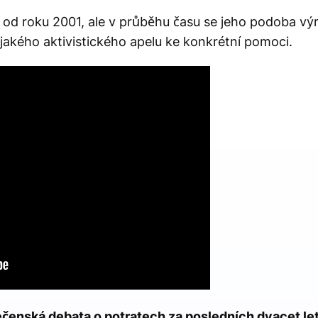
 od roku 2001, ale v průběhu času se jeho podoba vý
ějakého aktivistického apelu ke konkrétní pomoci.
ečenská debata o potratech za posledních dvacet le