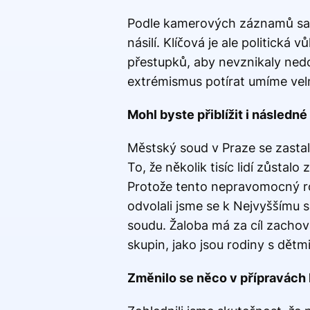
Podle kamerových záznamů samo
násilí. Klíčová je ale politická
přestupků, aby nevznikaly ned
extrémismus potírat umíme vel
Mohl byste přiblížit i následn
Městský soud v Praze se zastal
To, že několik tisíc lidí zůsta
Protože tento nepravomocný ro
odvolali jsme se k Nejvyššímu 
soudu. Žaloba má za cíl zachov
skupin, jako jsou rodiny s dětmi
Změnilo se něco v přípravách