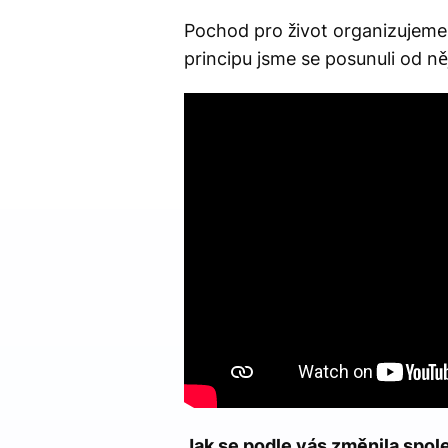
Pochod pro život organizujeme
principu jsme se posunuli od n
Jak se podle vás změnila spol