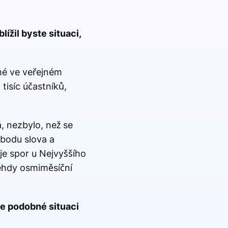
lížil byste situaci,
uhé ve veřejném
tisíc účastníků,
á, nezbylo, než se
obodu slova a
je spor u Nejvyššího
tehdy osmiměsíční
se podobné situaci