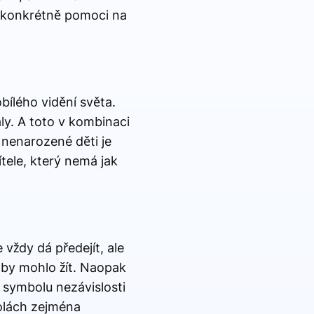
a konkrétně pomoci na
ílého vidění světa.
ly. A toto v kombinaci
h nenarozené děti je
tele, který nemá jak
 vždy dá předejít, ale
aby mohlo žít. Naopak
 symbolu nezávislosti
kolách zejména