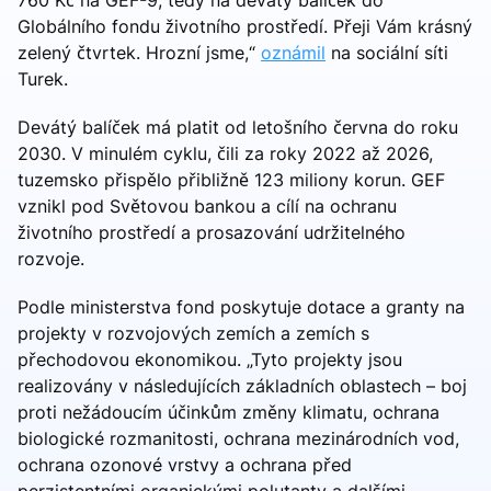
Globálního fondu životního prostředí. Přeji Vám krásný
zelený čtvrtek. Hrozní jsme,“
oznámil
na sociální síti
Turek.
Devátý balíček má platit od letošního června do roku
2030. V minulém cyklu, čili za roky 2022 až 2026,
tuzemsko přispělo přibližně 123 miliony korun. GEF
vznikl pod Světovou bankou a cílí na ochranu
životního prostředí a prosazování udržitelného
rozvoje.
Podle ministerstva fond poskytuje dotace a granty na
projekty v rozvojových zemích a zemích s
přechodovou ekonomikou. „Tyto projekty jsou
realizovány v následujících základních oblastech – boj
proti nežádoucím účinkům změny klimatu, ochrana
biologické rozmanitosti, ochrana mezinárodních vod,
ochrana ozonové vrstvy a ochrana před
perzistentními organickými polutanty a dalšími