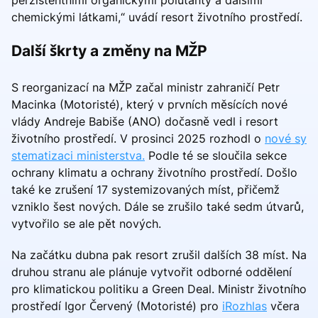
chemickými látkami,“ uvádí resort životního prostředí.
Další škrty a změny na MŽP
S reorganizací na MŽP začal ministr zahraničí Petr
Macinka (Motoristé), který v prvních měsících nové
vlády Andreje Babiše (ANO) dočasně vedl i resort
životního prostředí. V prosinci 2025 rozhodl o
nové sy
stematizaci ministerstva.
Podle té se sloučila sekce
ochrany klimatu a ochrany životního prostředí. Došlo
také ke zrušení 17 systemizovaných míst, přičemž
vzniklo šest nových. Dále se zrušilo také sedm útvarů,
vytvořilo se ale pět nových.
Na začátku dubna pak resort zrušil dalších 38 míst. Na
druhou stranu ale plánuje vytvořit odborné oddělení
pro klimatickou politiku a Green Deal. Ministr životního
prostředí Igor Červený (Motoristé) pro
iRozhlas
včera