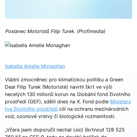
Poslanec Motoristů Filip Turek. (Profimedia)
Isabella Amelie Monaghan
Vládní zmocněnec pro klimatickou politiku a Green
Deal Filip Turek (Motoristé) navrhl škrt ve výši
necelých 130 milionů korun na Globální fond životního
prostředí (GEF), sdělil dnes na X. Fond podle
Ministers
tva životního prostředí
cílí na ochranu mezinárodních
vod, ozonové vrstvy či biologické rozmanitosti.
„Včera jsem doporučil nechal (
sic
) škrtnout 128 525
760 Kč na GEF-9, tedy na devátý balíček do