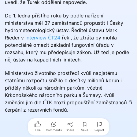
uvedl, že Turek oddělení nepovede.
Do 1. ledna příštího roku by podle nařízení
ministerstva měl 37 zaměstnanců propustit i Český
hydrometeorologický ústav. Ředitel ústavu Mark
Rieder v
Interview ČT24
řekl, že ztráta by mohla
potenciálně omezit základní fungování úřadu v
rozsahu, který mu předepisuje zákon. Už teď je podle
něj ústav na kapacitních limitech.
Ministerstvo životního prostředí kvůli napjatému
státnímu rozpočtu snížilo o desítky milionů korun i
příděly několika národním parkům, včetně
Krkonošského národního parku a Šumavy. Kvůli
změnám jim dle ČTK hrozí propouštění zaměstnanců či
čerpání z rezervních fondů.
Like
Comments
Share
Save
Report