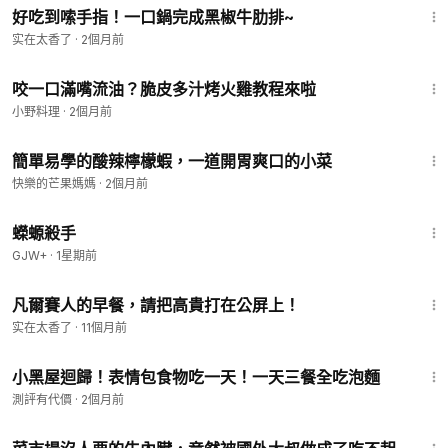
好吃到嗦手指！一口鍋完成黑椒牛肋排~
实在太香了
·
2個月前
3:03
咬一口滿嘴流油？脆皮多汁烤火雞教程來啦
小野料理
·
2個月前
1:18
簡單易學的酸辣檸檬蝦，一道開胃爽口的小菜
快樂的芒果媽媽
·
2個月前
1:19:18
蠑螈殺手
GJW+
·
1星期前
5:57
凡爾賽人的早餐，請把高貴打在公屏上！
实在太香了
·
11個月前
2:56
小黑屋迴歸！表情包食物吃一天！一天三餐全吃泡麵
測評有代價
·
2個月前
1:15