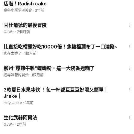
店啦！Radish cake
豫魯小學堂 #美食
·
3年前
1:21:08
甘杜爾號的最後冒險
GJW+
·
7個月前
2:20
比直接吃榴蓮好吃10000倍！焦糖榴蓮布丁一口淪陷~
实在太香了
·
1個月前
5:55
柳州“爆辣牛雜”螺螄粉，這一大碗香迷糊了
追尋味蕾的曼妙
·
1個月前
2:31
3款夏日水果冰饮 ！每一杯都巨巨巨好喝又簡單｜
Jrake｜
Hey-Jrake
·
1年前
1:10:26
生化武器阿爾法
GJW+
·
2年前
2:07