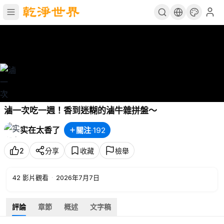
滷一次吃一週！香到迷糊的滷牛雜拼盤～
实在太香了
關注
·
192
2
分享
收藏
檢舉
42
影片觀看
·
2026年7月7日
評論
章節
概述
文字稿