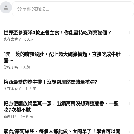
3:31
世界盃參賽隊4款正餐主食！你能堅持吃到第幾個？
实在太香了
·
6天前
8:20
1元一簽的麻辣涮肚，配上超大碗擔擔麵，直接吃成牛肚
面～
您吃了嗎
·
2天前
2:14
梅西最愛的炸牛排！沒想到居然是熱量核彈?
实在太香了
·
1個月前
4:37
把方便麵放鍋里蒸一蒸，出鍋萬萬沒想到這麼香，一週
吃7次都不膩
新新月月
·
1星期前
8:48
素食/蘿蔔絲餅、每個人都能做、太簡單了！學會可以開