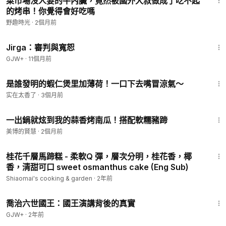
菜市場沒人要的牛內臟，竟然被國外大叔做成了吃不起
的烤串！你覺得會好吃嗎
野趣時光
·
2個月前
1:18:51
Jirga：審判與寬恕
GJW+
·
11個月前
3:55
是誰發明的蝦仁煲里加薄荷！一口下去嘴冒涼氣～
实在太香了
·
3個月前
1:36
一出鍋就炫到我的蒜香烤南瓜！搭配軟糯豬蹄
美博的賢慧
·
2個月前
3:50
桂花千層馬蹄糕 - 柔軟Q 彈，層次分明，桂花香，椰
香，清甜可口 sweet osmanthus cake (Eng Sub)
Shiaomai's cooking & garden
·
2年前
1:05:09
喬治六世國王：國王演講背後的真實
GJW+
·
2年前