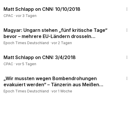
5:44
Matt Schlapp on CNN: 10/10/2018
CPAC
·
vor 3 Tagen
2:01
Magyar: Ungarn stehen „fünf kritische Tage“
bevor – mehrere EU-Ländern drosseln
Kernkraftwerke
Epoch Times Deutschland
·
vor 2 Tagen
8:00
Matt Schlapp on CNN: 3/4/2018
CPAC
·
vor 5 Tagen
11:36
„Wir mussten wegen Bombendrohungen
evakuiert werden“ – Tänzerin aus Meißen
berichtet
Epoch Times Deutschland
·
vor 1 Woche