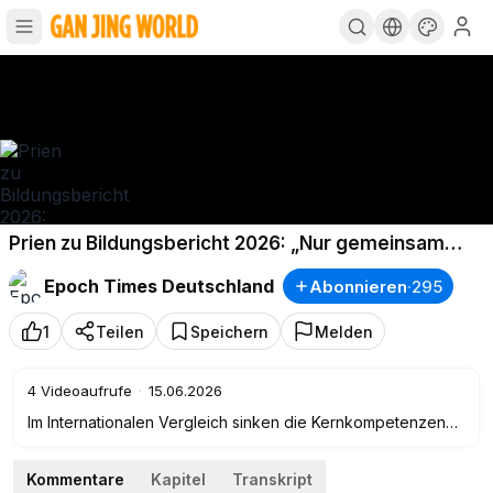
Prien zu Bildungsbericht 2026: „Nur gemeinsam
kriegt man das wirklich gut hin“
Epoch Times Deutschland
Abonnieren
·
295
1
Teilen
Speichern
Melden
4
Videoaufrufe
·
15.06.2026
Im Internationalen Vergleich sinken die Kernkompetenzen
der Schüler in Deutschland. Was sind die Hauptursachen
und welche politischen Stellschrauben sind entscheidend,
Kommentare
Kapitel
Transkript