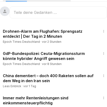
um eine Verbesserung zu erreichen? Das wollten wir bei
der Vorstellung des Bundesberichts zur Bildung 2026 von
Ministerin Karin Prien wissen.
________________________________________________________________
2:50
Unterstützen Sie unabhängigen Journalismus mit einem
Drohnen-Alarm am Flughafen: Sprengsatz
Abonnement, digital oder als Wochenzeitung: 👉
https://ang
entdeckt | Der Tag in 2 Minuten
ebot.epochtimes.de/
Epoch Times Deutschland
·
vor 2 Stunden
________________________________________________________________
13:45
GdP-Bundespolizei: Ceuta-Migrationssturm
könnte hybrider Angriff gewesen sein
Wir freuen uns über rege, themenbezogene Diskussionen.
Bitte achten Sie dabei auf eine angemessene
Epoch Times Deutschland
·
vor 8 Stunden
Umgangsform! Beleidigungen sind nicht erwünscht. Danke.
11:51
________________________________________________________________
China dementiert – doch 400 Raketen sollen auf
dem Weg in den Iran sein
⚡ Webseite: www.epochtimes.de
Leas Einblick
·
vor 1 Tag
💎 Newsletter:
https://go.epochtimes.de/guten-morgen-new
1:50
sletter
Immer mehr Rentenleistungen sind
einkommensteuerpflichtig
👉X:
https://x.com/EpochTimesDE