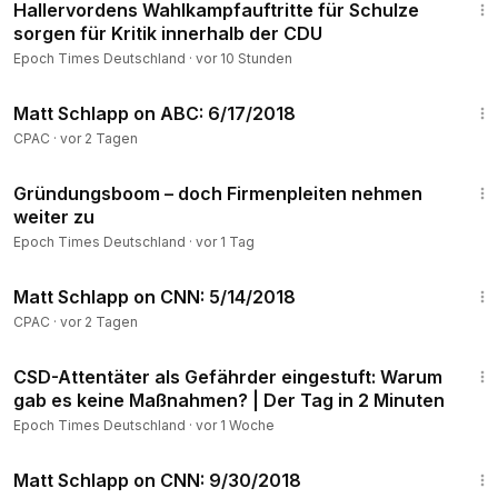
Hallervordens Wahlkampfauftritte für Schulze
sorgen für Kritik innerhalb der CDU
Epoch Times Deutschland
·
vor 10 Stunden
11:53
Matt Schlapp on ABC: 6/17/2018
CPAC
·
vor 2 Tagen
1:25
Gründungsboom – doch Firmenpleiten nehmen
weiter zu
Epoch Times Deutschland
·
vor 1 Tag
10:00
Matt Schlapp on CNN: 5/14/2018
CPAC
·
vor 2 Tagen
2:36
CSD-Attentäter als Gefährder eingestuft: Warum
gab es keine Maßnahmen? | Der Tag in 2 Minuten
Epoch Times Deutschland
·
vor 1 Woche
8:52
Matt Schlapp on CNN: 9/30/2018