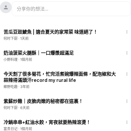
1:14
苦瓜豆豉鯪魚 | 適合夏天的家常菜 味道絕了！
何时下厨
·
1天前
5:53
奶油菠菜火腿酥｜一口爆漿超滿足
小野料理
·
1個月前
7:23
今天割了很多菊花，忙完活煮碗爆辣面條，配泡椒和大
蒜辣得滿頭汗record my rural life
鄉野吃趣
·
3年前
1:06
紫蘇炒雞｜皮脆肉嫩的秘密都在這裏！
何时下厨
·
6天前
2:11
冷鍋串串+紅油水餃，宵夜就要熱辣滾燙！
富贵日记
·
1個月前