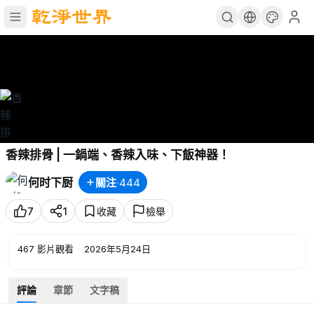
香辣排骨 | 一鍋端、香辣入味、下飯神器！
何时下厨
關注
·
444
7
1
收藏
檢舉
467
影片觀看
·
2026年5月24日
評論
章節
文字稿