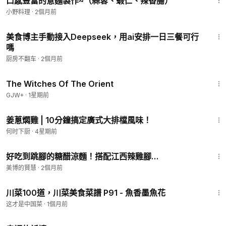
口感豐富的意麵製作~（蒜蓉、蝦仁、辣香腸）
小野料理
·
2個月前
17:23
美食博主手動接入Deepseek，用ai安排一日三餐可行
嗎
厨房不翻车
·
2個月前
1:39:56
The Witches Of The Orient
GJW+
·
1星期前
1:22
姜蔥燜雞 | 10分鐘搞定廣式大排檔風味！
何时下厨
·
4星期前
2:23
好吃到跳腳的糖醋涼麵！搭配江西辣雞腳…
美博的賢慧
·
2個月前
4:01
川菜100道，川菜美食菜譜 P91 - 魚香墨魚花
这才是中国菜
·
1個月前
40:07