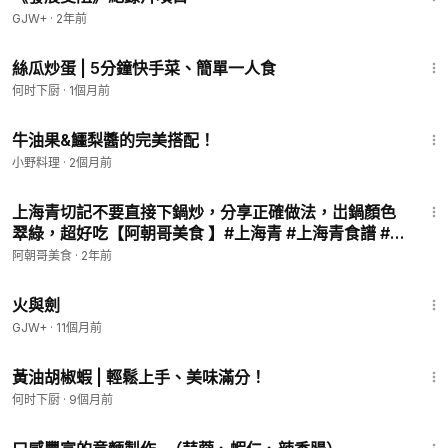
GJW+
·
2年前
1:15
絲瓜炒蛋 | 5分鐘快手菜、簡單一人食
何时下厨
·
1個月前
7:01
牛油果&鱷梨醬的完美搭配！
小野料理
·
2個月前
6:46
上海青切記不要直接下鍋炒，分享正確做法，岀鍋顏色
翠綠，超好吃【阿朝哥美食 】#上海青 #上海青食譜 #
上海青料理 #上海青的做法 #上海青煮法
阿朝哥美食
·
2年前
2:54:57
火與劍
GJW+
·
11個月前
1:20
黃油胡椒蝦 | 輕鬆上手、美味滿分！
何时下厨
·
9個月前
4:52