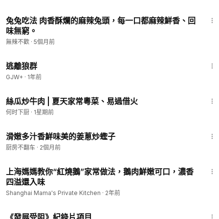
2:13
兔兔吃法 肉香酥爛的麻辣兔頭，每一口都麻辣鮮香、回
味無窮。
無辣不歡
·
5個月前
2:12:23
逃離狼群
GJW+
·
1年前
1:20
絲瓜炒牛肉 | 夏天家常粵菜、易過借火
何时下厨
·
1星期前
2:04
滑嫩多汁香鮮味美的姜蔥炒蟶子
厨房不翻车
·
2個月前
1:53
上海媽媽教你“紅燒鵝”家常做法，鵝肉鮮嫩可口，濃香
四溢還入味
Shanghai Mama's Private Kitchen
·
2年前
1:15:33
《發展受阻》紀錄片項目