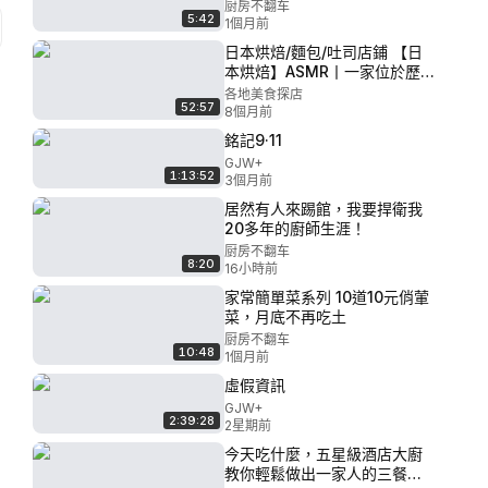
厨房不翻车
5:42
1個月前
日本烘焙/麵包/吐司店鋪 【日
本烘焙】ASMR丨一家位於歷史
悠久的購物區的復古日式麵包
各地美食探店
52:57
店！品類繁多且非常美味！
8個月前
銘記9·11
GJW+
1:13:52
3個月前
居然有人來踢館，我要捍衛我
20多年的廚師生涯！
厨房不翻车
8:20
16小時前
家常簡單菜系列 10道10元俏葷
菜，月底不再吃土
厨房不翻车
10:48
1個月前
虛假資訊
GJW+
2:39:28
2星期前
今天吃什麼，五星級酒店大廚
教你輕鬆做出一家人的三餐