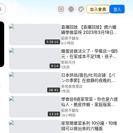
加入會員
登入
直播回放 【直播回放】週六繼
續學做菜呀 2023年3月18日18
點場
厨房不翻车
3:28:15
6小時前
雞蛋這做法火了，早餐店一個5
元，在家成本不足1塊，孩子點
名要吃
新新月月
8:14
1天前
日本烘焙/面包/吐司店铺 【パ
ンの季節】在寂静的夜晚的街
角，从早上4:00开始一个接一
各地美食探店
26:41
个地烤面包的日本面包师
1年前
學會這6道家常菜，你也是六道
仙人。脆皮炸蝦、家庭版窯
雞、酸梅鴨、紅燒羅非魚、懶
厨房不翻车
13:18
人版番茄土豆燉牛腩、鹽酥雞
14小時前
家常簡單菜系列 10分鐘，10塊
錢可以做出來的六種面