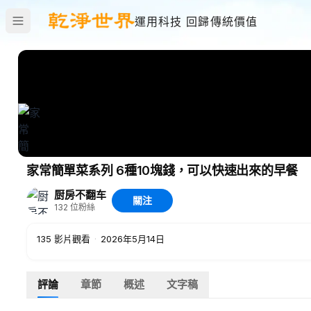
運用科技 回歸傳統價值
家常簡單菜系列 6種10塊錢，可以快速出來的早餐
厨房不翻车
關注
132
位粉絲
135
影片觀看
·
2026年5月14日
評論
章節
概述
文字稿