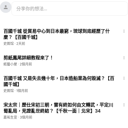
14:47
百國千城 從貿易中心到日本最窮，琉球到底經歷了什
麼？【百國千城】
史图馆
·
2天前
2:35
剪紙鳳尾詳細教程來了！
紙藝小屋
·
2個月前
17:30
百國千城 又是失去幾十年，日本造船業為何毀滅？【百
國千城】
史图馆
·
1個月前
10:00
宋太宗｜歷仕宋初三朝，雷有終如何由文轉武，平定川
蜀亂局，見證亂世終結？【千秋一面｜北宋】34
嘉祐生宣
·
3個月前
1:20:00