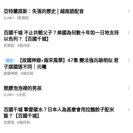
43:00
亞特蘭提斯：失落的歷史 | 越南語配音
GJW+
·
1星期前
15:19
百國千城 不止共軛父子？美國為何數十年如一日地支持
以色列？【百國千城】
史图馆
·
3個月前
11:45
【故國神遊•兩宋風華】47集 變法強兵跡相似 君
獨家
會員專享
子謀國道不同｜元曦
故國神遊
·
4個月前
1:37:21
塑膠泡泡裡的男孩
GJW+
·
5天前
12:26
百國千城 摯愛碳水？日本人為甚麼會用拉麵餃子配米
飯？【百國千城】
史图馆
·
9個月前
48:27