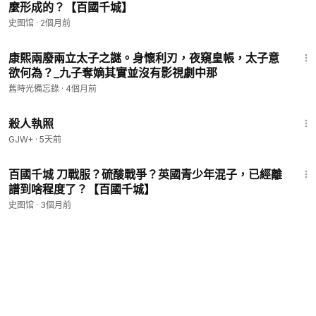
麼形成的？【百國千城】
史图馆
·
2個月前
34:51
康熙兩廢兩立太子之謎。身懷利刃，夜窺皇帳，太子意
欲何為？_九子奪嫡其實並沒有影視劇中那
舊時光備忘錄
·
4個月前
1:36:15
殺人執照
GJW+
·
5天前
16:04
百國千城 刀戰服？硫酸戰爭？英國青少年混子，已經離
譜到啥程度了？【百國千城】
史图馆
·
3個月前