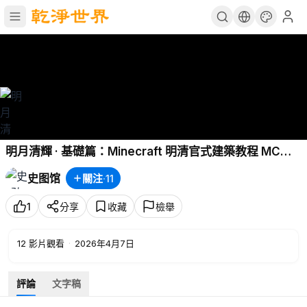
明月清輝 · 基礎篇：Minecraft 明清官式建築教程 MC中
式擴大深度的底層邏輯？看完了你也會！明月清輝·基礎篇
史图馆
關注
·
11
·第三集·延伸拓展·上【明月清輝】【太學】
1
分享
收藏
檢舉
12
影片觀看
·
2026年4月7日
評論
文字稿