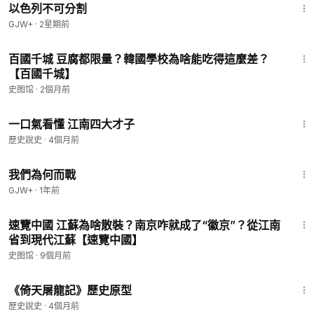
以色列不可分割
GJW+
·
2星期前
16:07
百國千城 豆腐都限量？韓國學校為啥能吃得這麼差？
【百國千城】
史图馆
·
2個月前
7:19
一口氣看懂 江南四大才子
歷史說史
·
4個月前
52:05
我們為何而戰
GJW+
·
1年前
13:49
速覽中國 江蘇為啥散裝？南京咋就成了“徽京”？從江南
省到現代江蘇【速覽中國】
史图馆
·
9個月前
6:38
《倚天屠龍記》歷史原型
歷史說史
·
4個月前