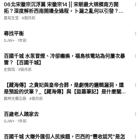
06北宋徽宗沉浮篇 宋徽宗14 || 宋朝最大規模南方開
拓？深度解析西南開邊全過程，卜漏之亂何以引發？
【千秋一面｜北宋戰爭】
嘉祐生宣
·
4個月前
25:53
尋找平衡
GJW+
·
1年前
17:27
百國千城 水泵冒煙、冷卻癱瘓，福島核電站為何屢次暴
雷？【百國千城】
史图馆
·
3個月前
28:07
【藏海傳】之貴妃與皇帝合葬，是劇情的邏輯漏洞，還
是預設的伏筆？_【藏海傳】與【盜墓筆記】是什麼關
係？鬼璽，蛇眉銅角，陰兵為何如此相似_同陵同穴，歷
舊時光備忘錄
·
4個月前
代帝后難圓的夢
1:54:38
百歲老人蹺家去
GJW+
·
1年前
17:30
百國千城 大賺外匯但人民挨餓，巴西的“豐收詛咒”是怎