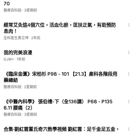
70
醫療百科說
·
3星期前
6:07
經常艾灸這4個穴位，活血化瘀，匡扶正氣，有助預防
息肉！
全科医生黄立坤
·
2年前
1:31:17
我的完美浪漫
GJW+
·
1年前
20:25
《臨床金匱》宋柏杉 P98 - 101 【21.3】產科各階段用
藥總結
醫療百科說
·
2星期前
32:20
《中醫內科學》 張伯禮-下（全136講） P68 - P135
8.11 腰痛（2）
醫療百科說
·
3星期前
3:07
合集·劉紅雲董氏奇穴教學視頻 劉紅雲：足千金足五金，