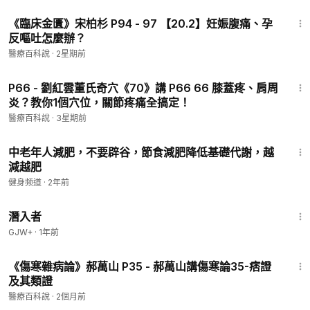
17:13
《臨床金匱》宋柏杉 P94 - 97 【20.2】妊娠腹痛、孕
反嘔吐怎麼辦？
醫療百科說
·
2星期前
3:01
P66 - 劉紅雲董氏奇穴《70》講 P66 66 膝蓋疼、肩周
炎？教你1個穴位，關節疼痛全搞定！
醫療百科說
·
3星期前
11:45
中老年人減肥，不要辟谷，節食減肥降低基礎代謝，越
減越肥
健身频道
·
2年前
1:34:50
潛入者
GJW+
·
1年前
45:21
《傷寒雜病論》郝萬山 P35 - 郝萬山講傷寒論35-痞證
及其類證
醫療百科說
·
2個月前