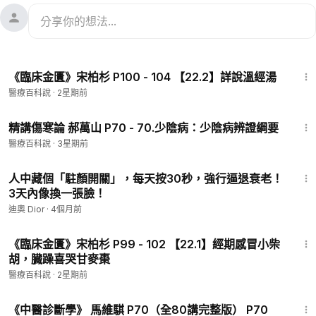
19:57
《臨床金匱》宋柏杉 P100 - 104 【22.2】詳說溫經湯
醫療百科說
·
2星期前
7:48
精講傷寒論 郝萬山 P70 - 70.少陰病：少陰病辨證綱要
醫療百科說
·
3星期前
45:59
人中藏個「駐顏開關」，每天按30秒，強行逼退衰老！
3天內像換一張臉！
迪奧 Dior
·
4個月前
21:30
《臨床金匱》宋柏杉 P99 - 102 【22.1】經期感冒小柴
胡，臓躁喜哭甘麥棗
醫療百科說
·
2星期前
29:07
《中醫診斷學》 馬維騏 P70（全80講完整版） P70