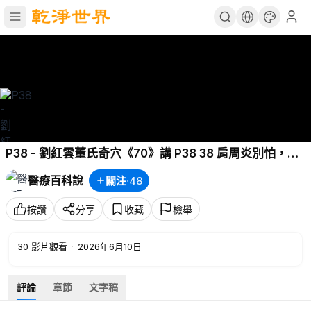
P38 - 劉紅雲董氏奇穴《70》講 P38 38 肩周炎別怕，用
好1個穴位，肩膀不酸，關節不痛
醫療百科說
關注
·
48
按讚
分享
收藏
檢舉
30
影片觀看
·
2026年6月10日
評論
章節
文字稿