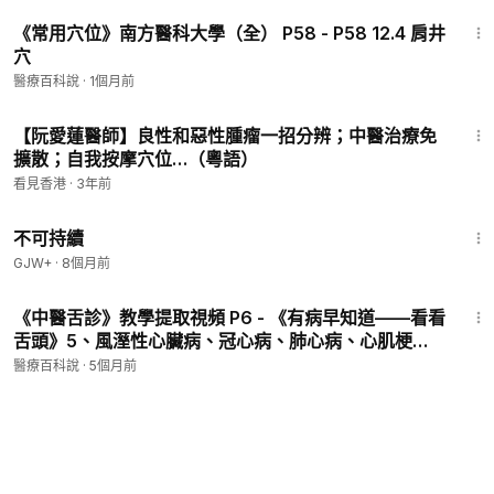
6:30
《常用穴位》南方醫科大學（全） P58 - P58 12.4 肩井
穴
醫療百科說
·
1個月前
16:33
【阮愛蓮醫師】良性和惡性腫瘤一招分辨；中醫治療免
擴散；自我按摩穴位…（粵語）
看見香港
·
3年前
35:10
不可持續
GJW+
·
8個月前
29:27
《中醫舌診》教學提取視頻 P6 - 《有病早知道——看看
舌頭》5、風溼性心臟病、冠心病、肺心病、心肌梗
死、先天性心臟病、腦梗死
醫療百科說
·
5個月前