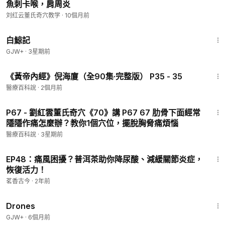
魚刺卡喉，肩周炎
刘红云董氏奇穴教学
·
10個月前
1:17:11
白鯨記
GJW+
·
3星期前
15:45
《黃帝內經》倪海廈（全90集·完整版） P35 - 35
醫療百科說
·
2個月前
2:37
P67 - 劉紅雲董氏奇穴《70》講 P67 67 肋骨下面經常
隱隱作痛怎麼辦？教你1個穴位，擺脫胸脅痛煩惱
醫療百科說
·
3星期前
2:16
EP48：痛風困擾？普洱茶助你降尿酸、減緩關節炎症，
恢復活力！
茗香古今
·
2年前
1:19:44
Drones
GJW+
·
6個月前