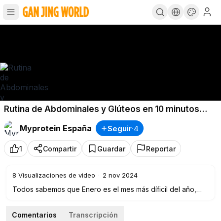
Rutina de Abdominales y Glúteos en 10 minutos
para hacer en casa o en el gimnasio
Myprotein España
Seguir
·
4
1
Compartir
Guardar
Reportar
8
Visualizaciones de video
·
2 nov 2024
Todos sabemos que Enero es el mes más díficil del año,
pero nosotros te ayudamos a que sea más fácil para ti. Esta
rutina de glúteos ha sido diseñada para que tonifiques tu
Comentarios
Transcripción