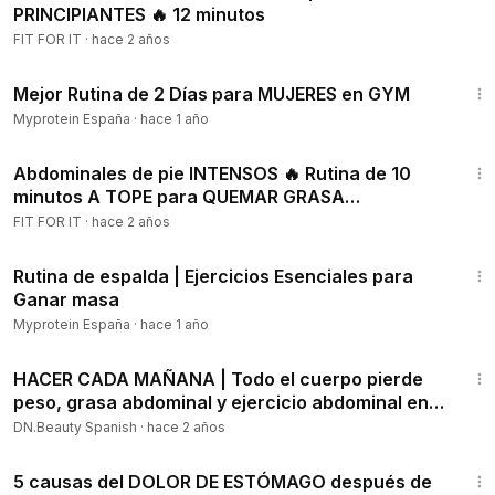
PRINCIPIANTES 🔥 12 minutos
FIT FOR IT
·
hace 2 años
2:26
Mejor Rutina de 2 Días para MUJERES en GYM
Myprotein España
·
hace 1 año
10:28
Abdominales de pie INTENSOS 🔥 Rutina de 10
minutos A TOPE para QUEMAR GRASA
ABDOMINAL
FIT FOR IT
·
hace 2 años
3:50
Rutina de espalda | Ejercicios Esenciales para
Ganar masa
Myprotein España
·
hace 1 año
7:30
HACER CADA MAÑANA | Todo el cuerpo pierde
peso, grasa abdominal y ejercicio abdominal en 2
semanas
DN.Beauty Spanish
·
hace 2 años
4:31
5 causas del DOLOR DE ESTÓMAGO después de