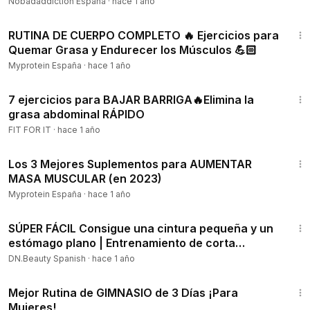
Casa
Nobadaddiction España
·
hace 1 año
48:39
RUTINA DE CUERPO COMPLETO 🔥 Ejercicios para
Quemar Grasa y Endurecer los Músculos 💪🏻
Myprotein España
·
hace 1 año
17:15
7 ejercicios para BAJAR BARRIGA🔥Elimina la
grasa abdominal RÁPIDO
FIT FOR IT
·
hace 1 año
4:09
Los 3 Mejores Suplementos para AUMENTAR
MASA MUSCULAR (en 2023)
Myprotein España
·
hace 1 año
5:20
SÚPER FÁCIL Consigue una cintura pequeña y un
estómago plano | Entrenamiento de corta
duración
DN.Beauty Spanish
·
hace 1 año
3:30
Mejor Rutina de GIMNASIO de 3 Días ¡Para
Mujeres!