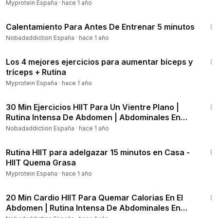
Aumentar Músculo 💪
Myprotein España
·
hace 1 año
5:53
Suscríbete a nuestro canal para más videos como este:
htt
Calentamiento Para Antes De Entrenar 5 minutos
p://bit.ly/SuscribeteMyproteinEspaña
Nobadaddiction España
·
hace 1 año
¡Que tengas un muy feliz 2018!
6:09
Los 4 mejores ejercicios para aumentar bíceps y
tríceps + Rutina
Myprotein España
·
hace 1 año
31:21
30 Min Ejercicios HIIT Para Un Vientre Plano |
Rutina Intensa De Abdomen | Abdominales En
Casa
Nobadaddiction España
·
hace 1 año
16:38
Rutina HIIT para adelgazar 15 minutos en Casa -
HIIT Quema Grasa
Myprotein España
·
hace 1 año
22:18
20 Min Cardio HIIT Para Quemar Calorias En El
Abdomen | Rutina Intensa De Abdominales En