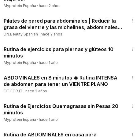
Myprotein España
·
hace 2 años
6:37
Pilates de pared para abdominales | Reducir la
grasa del vientre y las michelines, abdominales
sexys
DN.Beauty Spanish
·
hace 2 años
12:16
Rutina de ejercicios para piernas y glúteos 10
minutos
Myprotein España
·
hace 1 año
8:40
ABDOMINALES en 8 minutos 🔥 Rutina INTENSA
de abdomen para tener un VIENTRE PLANO
FIT FOR IT
·
hace 2 años
21:00
Rutina de Ejercicios Quemagrasas sin Pesas 20
minutos
Myprotein España
·
hace 1 año
13:01
Rutina de ABDOMINALES en casa para