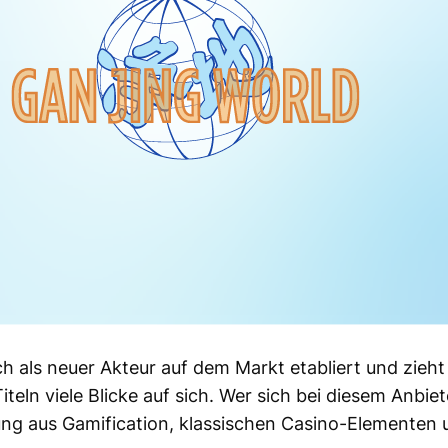
 als neuer Akteur auf dem Markt etabliert und zieht 
teln viele Blicke auf sich. Wer sich bei diesem Anbie
hung aus Gamification, klassischen Casino-Elementen