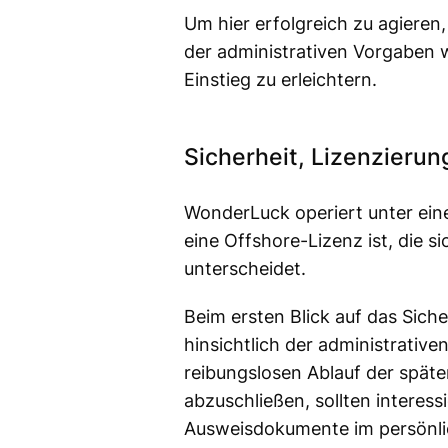
Um hier erfolgreich zu agieren
der administrativen Vorgaben w
Einstieg zu erleichtern.
Sicherheit, Lizenzierun
WonderLuck operiert unter eine
eine Offshore-Lizenz ist, die s
unterscheidet.
Beim ersten Blick auf das Siche
hinsichtlich der administrativen
reibungslosen Ablauf der späte
abzuschließen, sollten interess
Ausweisdokumente im persönlic