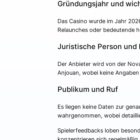
Gründungsjahr und wich
Das Casino wurde im Jahr 2026 
Relaunches oder bedeutende his
Juristische Person und
Der Anbieter wird von der NovaF
Anjouan, wobei keine Angaben z
Publikum und Ruf
Es liegen keine Daten zur genau
wahrgenommen, wobei detaillie
Spielerfeedbacks loben besonder
konzentrieren sich regelmäßig 