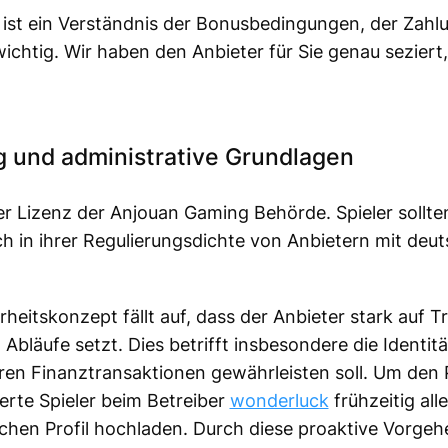
, ist ein Verständnis der Bonusbedingungen, der Zah
ichtig. Wir haben den Anbieter für Sie genau seziert
g und administrative Grundlagen
r Lizenz der Anjouan Gaming Behörde. Spieler sollte
ich in ihrer Regulierungsdichte von Anbietern mit de
rheitskonzept fällt auf, dass der Anbieter stark auf 
 Abläufe setzt. Dies betrifft insbesondere die Identit
ren Finanztransaktionen gewährleisten soll. Um den 
ierte Spieler beim Betreiber
wonderluck
frühzeitig al
hen Profil hochladen. Durch diese proaktive Vorge