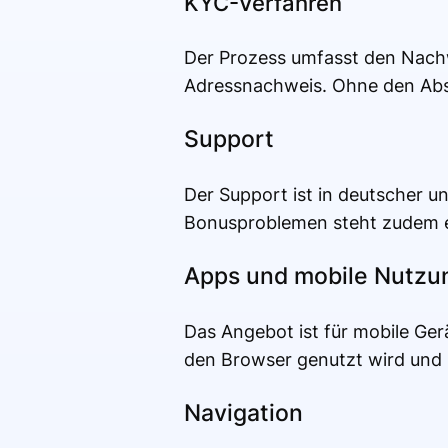
KYC-Verfahren
Der Prozess umfasst den Nachwe
Adressnachweis. Ohne den Absc
Support
Der Support ist in deutscher u
Bonusproblemen steht zudem ei
Apps und mobile Nutzu
Das Angebot ist für mobile Ger
den Browser genutzt wird und k
Navigation