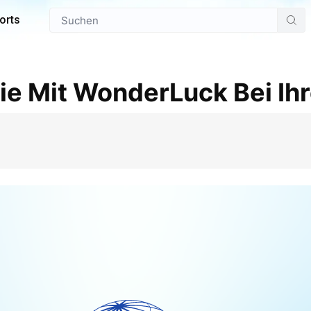
orts
e Mit WonderLuck Bei Ihr