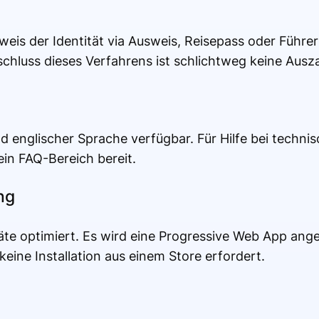
is der Identität via Ausweis, Reisepass oder Führe
hluss dieses Verfahrens ist schlichtweg keine Ausz
nd englischer Sprache verfügbar. Für Hilfe bei techn
n FAQ-Bereich bereit.
ng
äte optimiert. Es wird eine Progressive Web App ange
eine Installation aus einem Store erfordert.