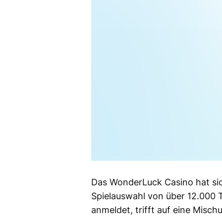
Das WonderLuck Casino hat sich
Spielauswahl von über 12.000 Ti
anmeldet, trifft auf eine Misc