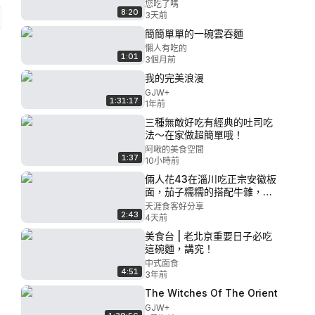
您吃了嗎
8:20
3天前
簡簡單單的一碗雲吞麵
懶人有吃的
1:01
3個月前
我的完美浪漫
GJW+
1:31:17
1年前
三種無敵好吃有經典的吐司吃
法～在家做超簡單哦！
阿啾的美食空間
1:37
10小時前
倆人花43在淄川吃正宗安徽板
面，茄子糯糯的搭配牛雜，你
就吃吧！
天涯食客好分享
2:43
4天前
美食台 | 老北京重要日子必吃
這碗麵，講究！
中式面食
4:51
3年前
The Witches Of The Orient
GJW+