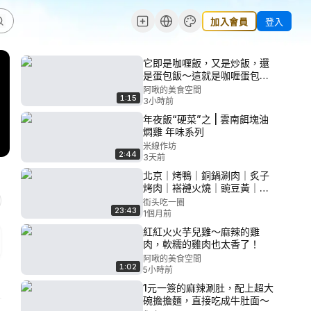
加入會員
登入
它即是咖喱飯，又是炒飯，還
是蛋包飯～這就是咖喱蛋包
飯！
阿啾的美食空間
1:15
3小時前
年夜飯“硬菜”之 | 雲南餌塊油
燜雞 年味系列
米線作坊
2:44
3天前
北京｜烤鴨｜銅鍋涮肉｜炙子
烤肉｜褡褳火燒｜豌豆黃｜豆
汁｜炸醬麵｜爆肚｜炸灌腸｜
街头吃一圈
23:43
門釘肉餅｜炸松肉｜滷煮｜麵
1個月前
茶｜打滷麵
紅紅火火芋兒雞～麻辣的雞
肉，軟糯的雞肉也太香了！
阿啾的美食空間
1:02
5小時前
1元一簽的麻辣涮肚，配上超大
碗擔擔麵，直接吃成牛肚面～