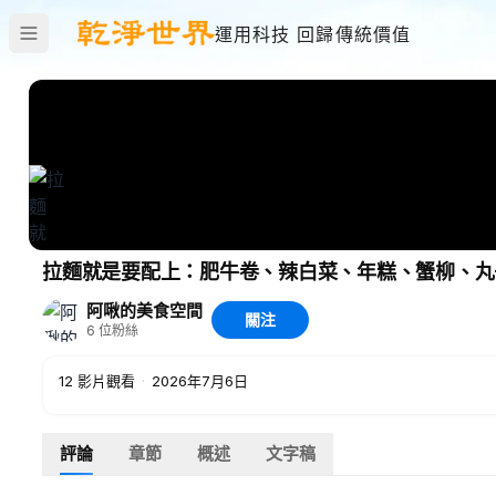
運用科技 回歸傳統價值
拉麵就是要配上：肥牛卷、辣白菜、年糕、蟹柳、丸
阿啾的美食空間
關注
6
位粉絲
12
影片觀看
·
2026年7月6日
評論
章節
概述
文字稿