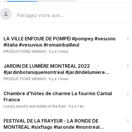
.
ENG--
Day on one of the rather special “beaches” of the Amalfi
Coast, in the suburbs of Naples.
5:47
LA VILLE ENFOUIE DE POMPÉI #pompey #vesuvio
#italia #vesuvius #romainbailleul
PRODUCTIONS VIKINGO
·
Il y a 1 mois
11:05
JARDIN DE LUMIÈRE MONTREAL 2022
#jardinbotaniquemontreal #jardindelumiere
#botanicalgarden #montreal
PRODUCTIONS VIKINGO
·
Il y a 1 mois
3:57
Chambre d'hôtes de charme La fournio Cantal
France
Luxury resorts and hotels in the East
·
Il y a 1 an
8:16
FESTIVAL DE LA FRAYEUR - LA RONDE DE
MONTREAL #sixflags #laronde #montreal