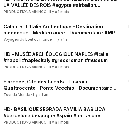
LA VALLÉE DES ROIS #egypte #airballon
#valleyofthekings
PRODUCTIONS VIKINGO
·
Il y a 1 mois
51:41
Calabre : L'Italie Authentique - Destination
méconnue - Méditerranée - Documentaire AMP
Voyages du bout du monde
·
Il y a 1 an
7:36
HD - MUSÉE ARCHÉOLOGIQUE NAPLES #italia
#napoli #naplesitaly #grecoroman #museum
PRODUCTIONS VIKINGO
·
Il y a 1 mois
51:32
Florence, Cité des talents - Toscane -
Quattrocento - Ponte Vecchio - Documentaire
voyage - HD - AMP
Tour du Monde
·
Il y a 1 an
7:59
HD- BASILIQUE SEGRADA FAMILIA BASILICA
#barcelona #espagne #spain #barcelone
PRODUCTIONS VIKINGO
·
Il y a 1 mois
20:21