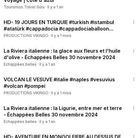
Voyage | côte d'azur
Tourismos Travel Guru
·
Il y a 1 an
2:02:32
HD- 19 JOURS EN TURQUIE #turkish #istambul
#atatürk #cappadocia #cappadociaballoon
#pamukkale
PRODUCTIONS VIKINGO
·
Il y a 1 mois
8:32
La Riviera italienne : la glace aux fleurs et l'huile
d'olive - Échappées Belles 30 novembre 2024
Echappées belles
·
Il y a 1 an
6:57
VOLCAN LE VESUVE #italie #naples #vesuvius
#volcan #pompei
PRODUCTIONS VIKINGO
·
Il y a 1 mois
8:26
La Riviera italienne : la Ligurie, entre mer et terre
- Échappées Belles 30 novembre 2024
Echappées belles
·
Il y a 1 an
3:38
HD- AVENTURE EN MONGOLFIERE AU DESSUS DE