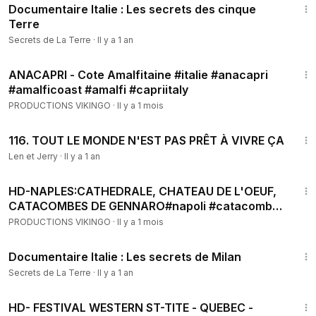
Documentaire Italie : Les secrets des cinque
Terre
Secrets de La Terre
·
Il y a 1 an
4:13
ANACAPRI - Cote Amalfitaine #italie #anacapri
#amalficoast #amalfi #capriitaly
PRODUCTIONS VIKINGO
·
Il y a 1 mois
22:21
116. TOUT LE MONDE N'EST PAS PRÊT À VIVRE ÇA
Len et Jerry
·
Il y a 1 an
7:43
HD-NAPLES:CATHEDRALE, CHATEAU DE L'OEUF,
CATACOMBES DE GENNARO#napoli #catacombs
#catacomb #chateau
PRODUCTIONS VIKINGO
·
Il y a 1 mois
11:58
Documentaire Italie : Les secrets de Milan
Secrets de La Terre
·
Il y a 1 an
19:20
HD- FESTIVAL WESTERN ST-TITE - QUEBEC -