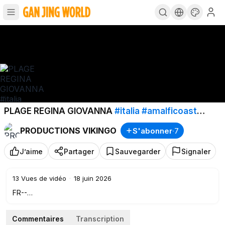
PLAGE REGINA GIOVANNA
#italia
#amalficoast
#naplesitaly
#italianbeauty
PRODUCTIONS VIKINGO
S'abonner
·
7
J’aime
Partager
Sauvegarder
Signaler
13
Vues de vidéo
·
18 juin 2026
FR--
Journée sur une des "plages" plutôt spéciale de la cote
Amalfitaine, en banlieue de Naples.
Commentaires
Transcription