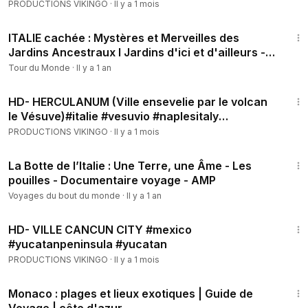
#halloween #manège
PRODUCTIONS VIKINGO
·
Il y a 1 mois
50:39
ITALIE cachée : Mystères et Merveilles des
Jardins Ancestraux l Jardins d'ici et d'ailleurs -
BT
Tour du Monde
·
Il y a 1 an
12:33
HD- HERCULANUM (Ville ensevelie par le volcan
le Vésuve)#italie #vesuvio #naplesitaly
#herculaneum
PRODUCTIONS VIKINGO
·
Il y a 1 mois
51:33
La Botte de l’Italie : Une Terre, une Âme - Les
pouilles - Documentaire voyage - AMP
Voyages du bout du monde
·
Il y a 1 an
2:14
HD- VILLE CANCUN CITY #mexico
#yucatanpeninsula #yucatan
PRODUCTIONS VIKINGO
·
Il y a 1 mois
12:16
Monaco : plages et lieux exotiques | Guide de