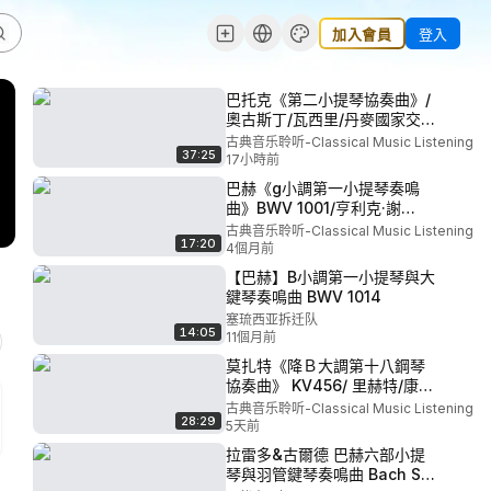
加入會員
登入
巴托克《第二小提琴協奏曲》/
奧古斯丁/瓦西里/丹麥國家交響
樂團/Bartók-Violin Concerto
古典音乐聆听-Classical Music Listening
37:25
No.
17小時前
2/Augustin/Vasily/Danish
巴赫《g小調第一小提琴奏鳴
National Symphony
曲》BWV 1001/亨利克·謝
Orchestra
林/Bach-Sonata for Violin
古典音乐聆听-Classical Music Listening
17:20
Solo No. 1 in G Minor, BWV
4個月前
1001/Henryk Szeryng
【巴赫】B小調第一小提琴與大
鍵琴奏鳴曲 BWV 1014
塞琉西亚拆迁队
14:05
11個月前
莫扎特《降Ｂ大調第十八鋼琴
協奏曲》 KV456/ 里赫特/康德
拉辛/莫斯科愛樂樂團/Mozart-
古典音乐聆听-Classical Music Listening
28:29
Piano Concerto No. 18 in B-
5天前
flat Major, KV
拉雷多&古爾德 巴赫六部小提
456/Richter/Kondrashin/Moscow
琴與羽管鍵琴奏鳴曲 Bach Six
Phil