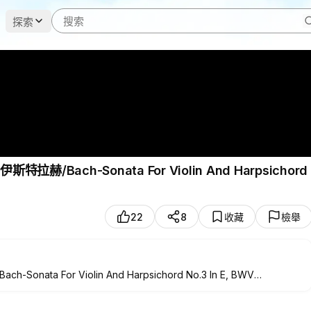
探索
Bach-Sonata For Violin And Harpsichord
22
8
收藏
檢舉
 For Violin And Harpsichord No.3 In E, BWV