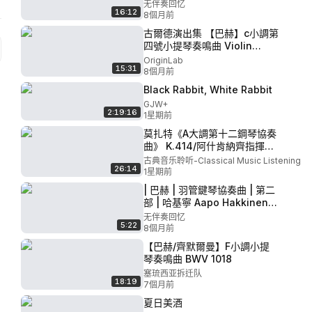
Sonatas for Violin,
无伴奏回忆
16:12
Harpsichord P4 - 4.Sonata
8個月前
No. 4 in C minor BWV1017
古爾德演出集 【巴赫】c小調第
四號小提琴奏鳴曲 Violin
Sonata No. 4 in c minor
OriginLab
15:31
BWV 1017 (梅紐因和古爾德演
8個月前
奏)
Black Rabbit, White Rabbit
GJW+
2:19:16
1星期前
莫扎特《A大調第十二鋼琴協奏
曲》 K.414/阿什肯納齊指揮並
演奏/皇家愛樂樂團/Mozart-
古典音乐聆听-Classical Music Listening
26:14
Piano Concerto No. 12 in A
1星期前
Major, K.
| 巴赫 | 羽管鍵琴協奏曲 | 第二
414/Ashkenazy/Royal
部 | 哈基寧 Aapo Hakkinen -
Philharmonic Orchest
Bach Harpsichord
无伴奏回忆
5:22
Concertos II P9 -
8個月前
09,Concerto Ⅵ in D major
【巴赫/齊默爾曼】F小調小提
BWV1057
琴奏鳴曲 BWV 1018
塞琉西亚拆迁队
18:19
7個月前
夏日美酒