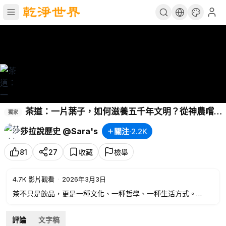
茶道：一片葉子，如何滋養五千年文明？從神農嚐
獨家
草到茶聖立經，從佛門清供到世界茶道。
#文化
#茶
#茶
莎拉說歷史 @Sara's
關注
·
2.2K
道
81
27
收藏
檢舉
4.7K
影片觀看
·
2026年3月3日
茶不只是飲品，更是一種文化、一種哲學、一種生活方式。
優秀的影視作品不僅令人身心愉悅，精神提升，也帶來文學、音
評論
文字稿