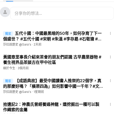
樂、繪畫、攝影等綜合藝術體驗。好的作品不僅能滋養心靈，提
升品格，也讓您在與家人一起觀賞的過程中，增進感情。GJW+
影視的內容秉持平台乾淨、傳統、無害的理念，最適合親子放心
觀賞，寓教於樂。快來訂閱GJW+吧，每月只需6.99美元，也就
是兩杯咖啡的價錢，全年只需75美元。使用我的折扣碼SARA，
13:55
可獲得15%的優惠。
五代十國：中國最黑暗的50年，如何孕育了下一
獨家
個盛世？ #五代十國 #宋朝 #朱溫 #李存勗 #石敬瑭 #柴
探索中華文化瑰寶，增長智慧與靈性，開闊眼界與心胸，回歸傳
榮 #趙匡胤
莎拉說歷史 @Sara's
·
2天前
統道義，明辨是非曲直。「歡迎來到『莎拉說史』，與我一起穿
越歷史，重新認識那些被遺忘、被扭曲、被禁止的真相。
3:00
黃國章里事長介紹來茶會的朋友們認識 古早農業器物 #
養生視界品茶談古在甲中社區
英文頻道：@sara-historyE
https://www.ganjingworld.com/s/l9rrjj3neq
緣於今生
·
3個月前
7:43
https://x.com/ChinaKsj
【成語典故】最受中國讀書人推崇的22個字，真
獨家
聯系莎拉：
ksj2020ksj@gmail.com
的那麼好嗎？「橫渠四為」如何影響中國一千年？#文
贊助莎拉：
https://www.paypal.me/ksjchina
化 #張載 #橫渠四為 #宋代理學 #儒家思想 【第037
莎拉說歷史 @Sara's
·
1星期前
🙏
期】
8:08
拾遺記2：神農氏曾經養過神龍，還挖掘出一種可以製
作繩索的金屬