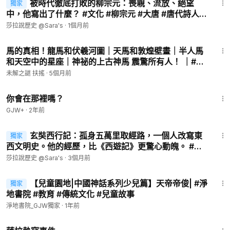
被時代徹底打敗的柳宗元：喪親、流放、絕望
獨家
中，他寫出了什麼？ #文化 #柳宗元 #大唐 #唐代詩人 #
永貞革新
莎拉說歷史 @Sara's
·
1個月前
7:17
馬的真相！龍馬和伏羲河圖｜天馬和敦煌壁畫｜半人馬
和天空中的星座｜神祕的上古神馬 震驚所有人！ ｜#未
解之謎 扶搖
未解之謎 扶搖
·
5個月前
1:50:52
你會在那裡嗎？
GJW+
·
2年前
13:20
玄奘西行記：孤身五萬里取經路，一個人改寫東
獨家
西文明史。他的經歷，比《西遊記》更驚心動魄。 #歷
史 #玄奘 #佛教
莎拉說歷史 @Sara's
·
3個月前
6:02
【兒童園地|中國神話系列少兒篇】天帝帝俊| #淨
獨家
地書院 #教育 #傳統文化 #兒童故事
淨地書院_GJW獨家
·
1年前
1:51:14