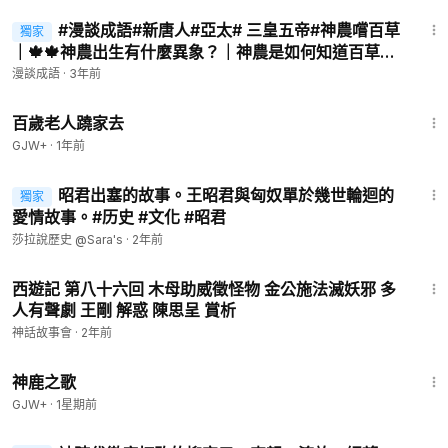
14:45
#漫談成語#新唐人#亞太# 三皇五帝#神農嚐百草
獨家
｜🍁🍁神農出生有什麼異象？｜神農是如何知道百草的
藥性的？｜天帝給了神農一個什麼法器？
漫談成語
·
3年前
1:54:38
百歲老人蹺家去
GJW+
·
1年前
12:10
昭君出塞的故事。王昭君與匈奴單於幾世輪迴的
獨家
愛情故事。#历史 #文化 #昭君
莎拉說歷史 @Sara's
·
2年前
50:01
西遊記 第八十六回 木母助威徵怪物 金公施法滅妖邪 多
人有聲劇 王剛 解惑 陳思呈 賞析
神話故事會
·
2年前
1:34:02
神鹿之歌
GJW+
·
1星期前
12:39