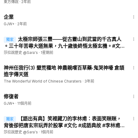
東方傳說
·
2年前
1:31:33
企業
GJW+
·
2年前
13:43
太極宗師張三豐——從古靈山到武當的千古真人
獨家
。三十年苦尋大道無果，九十歲後終悟太極玄機。#文
化 #張三豐 #太極
莎拉說歷史 @Sara's
·
1星期前
26:29
神州任我行(3) 墾荒種地 神農親嚐百草藥‧鬼哭神嚎 倉頡
造字傳天道
The Wonderful World of Chinese Charaters
·
3年前
54:11
修復者
GJW+
·
11個月前
7:54
【語出有典】笑裡藏刀的李林甫：表面笑眯眯，
獨家
背後卻把唐玄宗玩弄於股掌 #文化 #成語典故 #李林甫
【第33期】
莎拉說歷史 @Sara's
·
1個月前