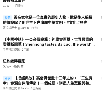
薩拉熱窩事件
GJW+
·
1星期前
11:51
黃帝究竟是一位真實的歷史人物，還是後人編撰
獨家
的傳說呢？創世主下世演繹中華文明。#文化 #歷史
莎拉說歷史 @Sara's
·
1年前
3:54
《中國神話》—炎帝傳說篇：神農嘗百草，世界最毒的
毒藥斷腸草！Shennong tastes Baicao, the world's
most poisonous poison, Gutengweed
中華神話傳說
·
2年前
16:44
紐約縮時攝影
GJW+
·
4個月前
6:08
【成語典故】高僧轉世赴十三年之約，「三生有
獨家
幸」竟源自這段傳奇！一個成語，道盡人生聚散與善惡
因緣。#成語典故 #文化 #三生有幸 #輪迴 【第036期】
莎拉說歷史 @Sara's
·
2星期前