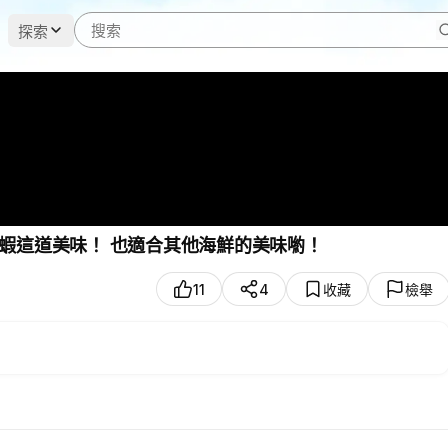
探索
蝦這道美味！ 也適合其他海鮮的美味喲！
11
4
收藏
檢舉