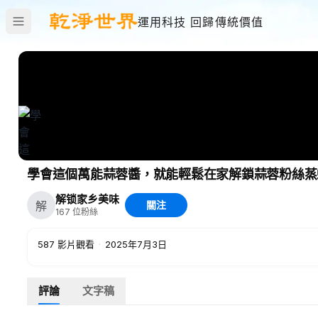
運用科技 回歸傳統價值
學會這個萬能蒜蓉醬，就能輕鬆在家解鎖蒜蓉粉絲蒸
解锁家乡美味
解
關注
167
位粉絲
587
影片觀看
·
2025年7月3日
評論
文字稿