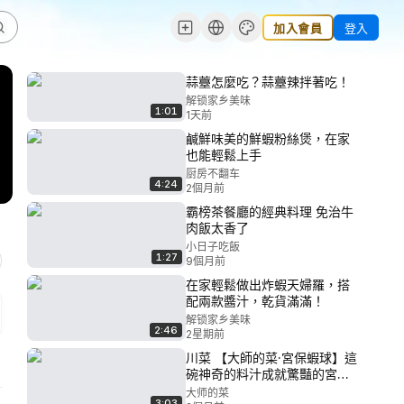
加入會員
登入
蒜薹怎麼吃？蒜薹辣拌著吃！
解锁家乡美味
1:01
1天前
鹹鮮味美的鮮蝦粉絲煲，在家
也能輕鬆上手
厨房不翻车
4:24
2個月前
霸榜茶餐廳的經典料理 免治牛
肉飯太香了
小日子吃飯
1:27
9個月前
在家輕鬆做出炸蝦天婦羅，搭
配兩款醬汁，乾貨滿滿！
解锁家乡美味
2:46
2星期前
川菜 【大師的菜·宮保蝦球】這
碗神奇的料汁成就驚豔的宮保
蝦球，辣香酸甜，拯救你的沒
大师的菜
3:03