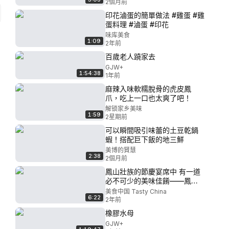
胃口！
2個月前
印花滷蛋的簡單做法 #雞蛋 #雞
蛋料理 #滷蛋 #印花
味库美食
1:09
2年前
百歲老人蹺家去
GJW+
1:54:38
1年前
麻辣入味軟糯脫骨的虎皮鳳
爪，吃上一口也太爽了吧！
解锁家乡美味
1:59
2星期前
可以瞬間吸引味蕾的土豆乾鍋
蝦！搭配巨下飯的地三鮮
美博的賢慧
2:38
2個月前
鳳山壯族的節慶宴席中 有一道
必不可少的美味佳餚——鳳山
篇《美食記》| 美食中國 Tasty
美食中国 Tasty China
6:22
China
2年前
橡膠水母
GJW+