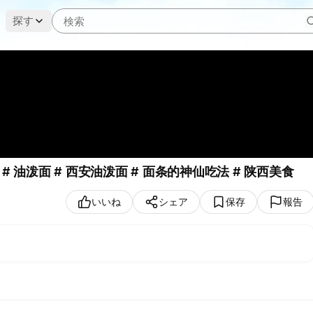
探す
陕西的油泼面竟然“面比肉香”！配上大蒜简直一绝！ # 油泼面 # 西安油泼面 # 面条的神仙吃法 # 陕西美食
いいね
シェア
保存
報告