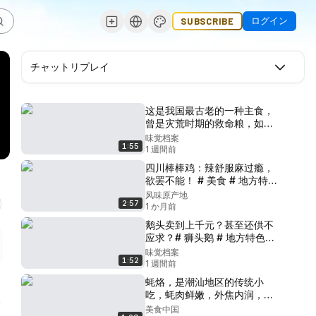
ログイン
SUBSCRIBE
チャットリプレイ
这是我国最古老的一种主食，
曾是灾荒时期的救命粮，如今
却很少人知道他的名字# 橡子 #
味觉档案
1:55
橡子凉粉 # 青年创作者成长计
1 週間前
划
四川棒棒鸡：辣舒服麻过瘾，
欲罢不能！ # 美食 # 地方特色
美食 # 棒棒鸡 # 四川美食 # 汉
风味原产地
2:57
阳美食
1 か月前
鹅头卖到上千元？甚至还供不
应求？# 狮头鹅 # 地方特色美
食 # 青年创作者成长计划
味觉档案
1:52
1 週間前
蚝烙，是潮汕地区的传统小
吃，蚝肉鲜嫩，外焦内润，口
感香甜# 蚝烙 # 蚝烙潮汕 # 蚝
美食中国