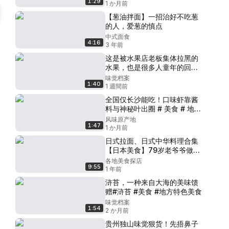
1:29
烙做法 # 蚝烙煎 # 蚝仔煎
1 か月前
【葱油拌面】一招治好不吃葱
的人，爱葱的慎点
中式面食
4:16
3 年前
这是被水果店老板集体拉黑的
水果，也是很多人童年的回忆#
地果 # 地石榴 # 青年创作者成
味觉档案
1:40
长计划
1 週間前
全国仅长沙能吃！口味虾靠酱
料与神秘叶出圈 # 美食 # 地方
特色美食 # 口味虾 # 长沙美食
风味原产地
1:47
# 湖南美食
1 か月前
日式拉面、日式中华料理合集
【日本美食】79岁老爷爷做的
炒饭引来商家吸引着新老顾
各地美食探店
9:55
客，天天热销！
1 年前
浒苔，一种来自大海的美味馈
赠#浒苔 #美食 #地方特色美食
味觉档案
1:54
2 か月前
贵州独山味觉狠货！先捂鼻子