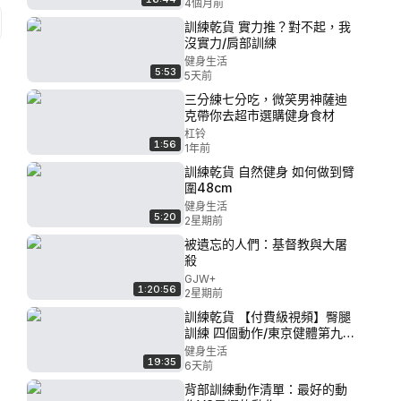
4個月前
訓練乾貨 實力推？對不起，我
沒實力/肩部訓練
健身生活
5:53
5天前
三分練七分吃，微笑男神薩迪
克帶你去超市選購健身食材
杠铃
1:56
1年前
訓練乾貨 自然健身 如何做到臂
圍48cm
健身生活
5:20
2星期前
被遺忘的人們：基督教與大屠
殺
GJW+
1:20:56
2星期前
訓練乾貨 【付費級視頻】臀腿
訓練 四個動作/東京健體第九名
的煎熬
健身生活
19:35
6天前
背部訓練動作清單：最好的動