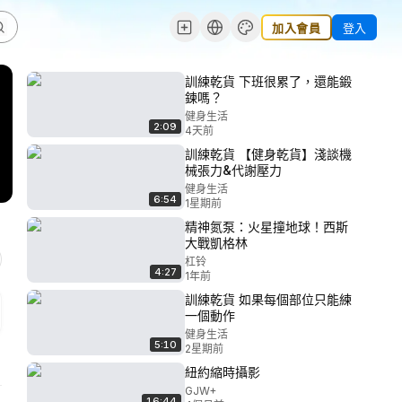
加入會員
登入
訓練乾貨 下班很累了，還能鍛
鍊嗎？
健身生活
2:09
4天前
訓練乾貨 【健身乾貨】淺談機
械張力&代謝壓力
健身生活
6:54
1星期前
精神氮泵：火星撞地球！西斯
大戰凱格林
杠铃
4:27
1年前
訓練乾貨 如果每個部位只能練
一個動作
健身生活
5:10
2星期前
紐約縮時攝影
GJW+
16:44