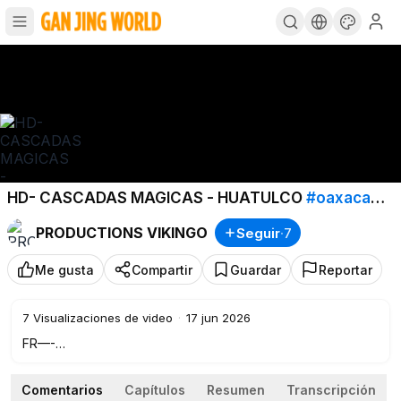
HD- CASCADAS MAGICAS - HUATULCO
#oaxaca
#mexique
#casaca
#huatulco
PRODUCTIONS VIKINGO
Seguir
·
7
Me gusta
Compartir
Guardar
Reportar
7
Visualizaciones de video
·
17 jun 2026
FR—-
Nous vous transportons avec nous, dans cette nouvelle
aventure, au cœur de la jungle mexicaine, cette fois-ci pour
Comentarios
Capítulos
Resumen
Transcripción