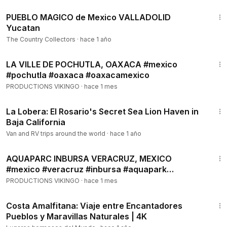
24:46
PUEBLO MAGICO de Mexico VALLADOLID
Yucatan
The Country Collectors
·
hace 1 año
6:05
LA VILLE DE POCHUTLA, OAXACA #mexico
#pochutla #oaxaca #oaxacamexico
PRODUCTIONS VIKINGO
·
hace 1 mes
14:58
La Lobera: El Rosario's Secret Sea Lion Haven in
Baja California
Van and RV trips around the world
·
hace 1 año
6:06
AQUAPARC INBURSA VERACRUZ, MEXICO
#mexico #veracruz #inbursa #aquapark
#parcaquatique
PRODUCTIONS VIKINGO
·
hace 1 mes
11:30
Costa Amalfitana: Viaje entre Encantadores
Pueblos y Maravillas Naturales | 4K