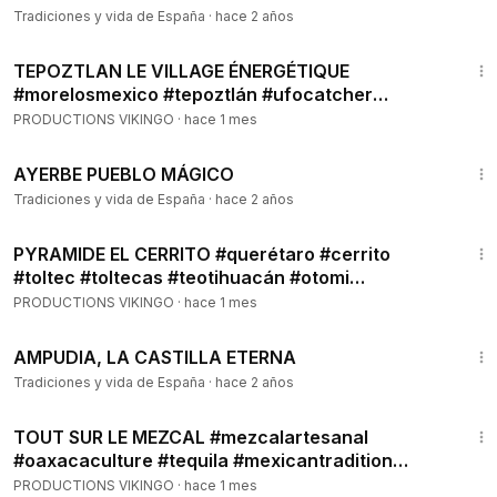
Tradiciones y vida de España
·
hace 2 años
12:34
TEPOZTLAN LE VILLAGE ÉNERGÉTIQUE
#morelosmexico #tepoztlán #ufocatcher
#chinelos #mexicantradition
PRODUCTIONS VIKINGO
·
hace 1 mes
3:16
AYERBE PUEBLO MÁGICO
Tradiciones y vida de España
·
hace 2 años
6:28
PYRAMIDE EL CERRITO #querétaro #cerrito
#toltec #toltecas #teotihuacán #otomi
#purépecha #mexique
PRODUCTIONS VIKINGO
·
hace 1 mes
3:14
AMPUDIA, LA CASTILLA ETERNA
Tradiciones y vida de España
·
hace 2 años
5:53
TOUT SUR LE MEZCAL #mezcalartesanal
#oaxacaculture #tequila #mexicantradition
#gusano #mexicanos
PRODUCTIONS VIKINGO
·
hace 1 mes