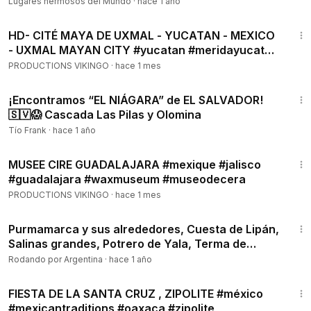
Lugares hermosos del Mundo
·
hace 1 año
18:25
HD- CITÉ MAYA DE UXMAL - YUCATAN - MEXICO
- UXMAL MAYAN CITY #yucatan #meridayucatan
#merida #maya
PRODUCTIONS VIKINGO
·
hace 1 mes
20:23
¡Encontramos “EL NIÁGARA” de EL SALVADOR!
🇸🇻😱 Cascada Las Pilas y Olomina
Tío Frank
·
hace 1 año
9:31
MUSEE CIRE GUADALAJARA #mexique #jalisco
#guadalajara #waxmuseum #museodecera
PRODUCTIONS VIKINGO
·
hace 1 mes
36:09
Purmamarca y sus alrededores, Cuesta de Lipán,
Salinas grandes, Potrero de Yala, Terma de
Reyes 🌈
Rodando por Argentina
·
hace 1 año
5:07
FIESTA DE LA SANTA CRUZ , ZIPOLITE #méxico
#mexicantraditions #oaxaca #zipolite