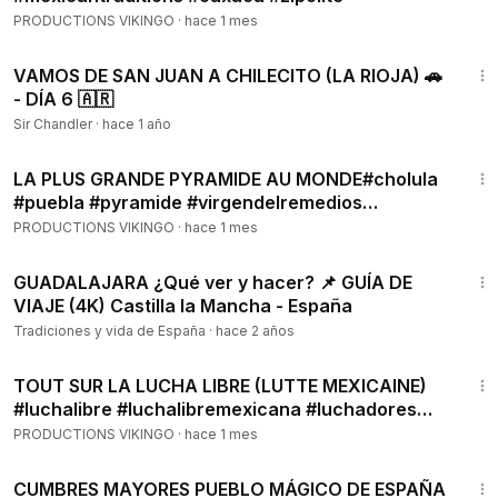
PRODUCTIONS VIKINGO
·
hace 1 mes
19:10
VAMOS DE SAN JUAN A CHILECITO (LA RIOJA) 🚗
- DÍA 6 🇦🇷
Sir Chandler
·
hace 1 año
15:36
LA PLUS GRANDE PYRAMIDE AU MONDE#cholula
#puebla #pyramide #virgendelremedios
#hernáncortés #mexico
PRODUCTIONS VIKINGO
·
hace 1 mes
10:21
GUADALAJARA ¿Qué ver y hacer? 📌 GUÍA DE
VIAJE (4K) Castilla la Mancha - España
Tradiciones y vida de España
·
hace 2 años
7:17
TOUT SUR LA LUCHA LIBRE (LUTTE MEXICAINE)
#luchalibre #luchalibremexicana #luchadores
#arenaméxico
PRODUCTIONS VIKINGO
·
hace 1 mes
3:04
CUMBRES MAYORES PUEBLO MÁGICO DE ESPAÑA