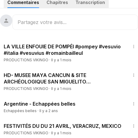
Commentaires
Chapitres
Transcription
Tabasco, est un incontournable pour les amoureux des
espaces verts et de la culture Olmèque.
EN—
Nicknamed "The Green Capital of Mexico", Villahermosa
5:47
(The Beautiful City in spanish), located in the capital of
LA VILLE ENFOUIE DE POMPÉI #pompey #vesuvio
Tabasco, is a must-see for lovers of green spaces and
#italia #vesuvius #romainbailleul
Olmec culture.
PRODUCTIONS VIKINGO
·
Il y a 1 mois
Musique fournie par
https://www.lalason.com
11:16
Video Link: / @lamusiquelibre
HD- MUSEE MAYA CANCUN & SITE
ARCHÉOLOGIQUE SAN MIGUELITO
#cancunmexico #yucatan #mayancivilization
Song: Del - Tropical Love (Vlog No Copyright Music)
PRODUCTIONS VIKINGO
·
Il y a 1 mois
Music provided by Vlog No Copyright Music.
1:00:00
Video Link:
Argentine - Echappées belles
Echappées belles
·
Il y a 2 ans
Song: Not The King - Waited So Long (Vlog No Copyright
5:19
Music)
FESTIVITÉS DU DU 21 AVRIL, VERACRUZ, MEXICO
Music provided by Vlog No Copyright Music.
PRODUCTIONS VIKINGO
·
Il y a 1 mois
Video Link: