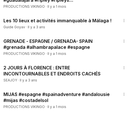
#guadalajara #ripley #ripleys
#ripleysbelieveitornot
PRODUCTIONS VIKINGO
·
Il y a 1 mois
2:06
Les 10 lieux et activités immanquable à Málaga !
Guide Goyav
·
Il y a 3 ans
3:23
GRENADE - ESPAGNE / GRENADA- SPAIN
#grenada #alhambrapalace #espagne
PRODUCTIONS VIKINGO
·
Il y a 1 mois
10:22
2 JOURS À FLORENCE : ENTRE
INCONTOURNABLES ET ENDROITS CACHÉS
SEAJOY
·
Il y a 3 ans
2:48
MIJAS #espagne #spainadventure #andalousie
#mijas #costadelsol
PRODUCTIONS VIKINGO
·
Il y a 1 mois