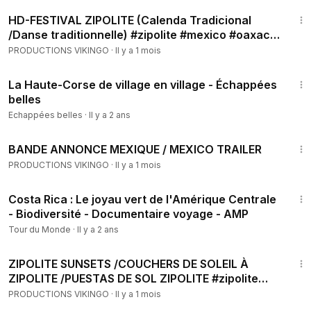
2:12
HD-FESTIVAL ZIPOLITE (Calenda Tradicional
/Danse traditionnelle) #zipolite #mexico #oaxaca
#calenda
PRODUCTIONS VIKINGO
·
Il y a 1 mois
1:30:02
La Haute-Corse de village en village - Échappées
belles
Echappées belles
·
Il y a 2 ans
1:31
BANDE ANNONCE MEXIQUE / MEXICO TRAILER
PRODUCTIONS VIKINGO
·
Il y a 1 mois
51:57
Costa Rica : Le joyau vert de l'Amérique Centrale
- Biodiversité - Documentaire voyage - AMP
Tour du Monde
·
Il y a 2 ans
1:36
ZIPOLITE SUNSETS /COUCHERS DE SOLEIL À
ZIPOLITE /PUESTAS DE SOL ZIPOLITE #zipolite
#sunset #oaxaca
PRODUCTIONS VIKINGO
·
Il y a 1 mois