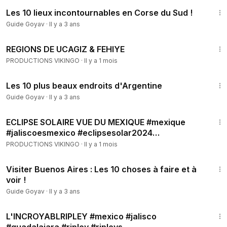
2:39
Les 10 lieux incontournables en Corse du Sud !
Guide Goyav
·
Il y a 3 ans
17:58
REGIONS DE UCAGIZ & FEHIYE
PRODUCTIONS VIKINGO
·
Il y a 1 mois
2:16
Les 10 plus beaux endroits d'Argentine
Guide Goyav
·
Il y a 3 ans
4:35
ECLIPSE SOLAIRE VUE DU MEXIQUE #mexique
#jaliscoesmexico #eclipsesolar2024
#mayancivilization
PRODUCTIONS VIKINGO
·
Il y a 1 mois
2:17
Visiter Buenos Aires : Les 10 choses à faire et à
voir !
Guide Goyav
·
Il y a 3 ans
9:26
L'INCROYABLRIPLEY #mexico #jalisco