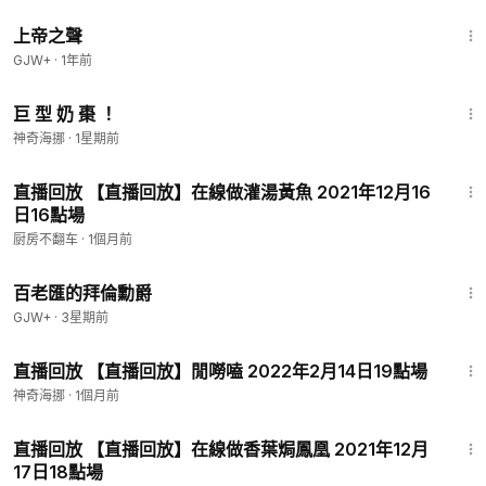
1:31:48
上帝之聲
GJW+
·
1年前
4:03
巨 型 奶 棗 ！
神奇海挪
·
1星期前
1:59:22
直播回放 【直播回放】在線做灌湯黃魚 2021年12月16
日16點場
厨房不翻车
·
1個月前
1:16:47
百老匯的拜倫勳爵
GJW+
·
3星期前
58:55
直播回放 【直播回放】閒嘮嗑 2022年2月14日19點場
神奇海挪
·
1個月前
1:24:25
直播回放 【直播回放】在線做香葉焗鳳凰 2021年12月
17日18點場