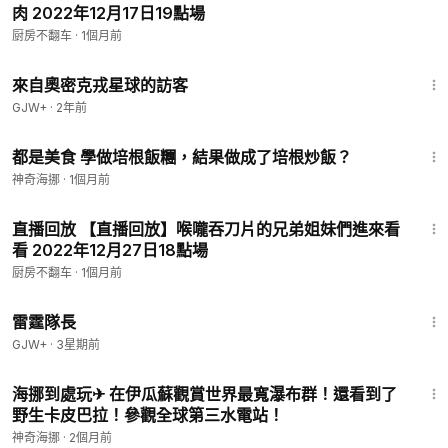
肉 2022年12月17日19點場
厨房不翻车
·
1個月前
1:36:37
來自奧密克戎星球的訪客
GJW+
·
2年前
2:22
都是美食 學做培根飯糰，結果做成了培根炒飯？
神奇海挪
·
1個月前
3:02:23
直播回放 【直播回放】喉嚨吞刀片的兄弟姐妹們進來看
看 2022年12月27日18點場
厨房不翻车
·
1個月前
1:04:16
雷霆隊長
GJW+
·
3星期前
15:36
海挪到處玩✈ 在伊瓜蘇觀賞世界最寬瀑布群！還看到了
野生卡皮巴拉！參觀全球第三水電站！
神奇海挪
·
2個月前