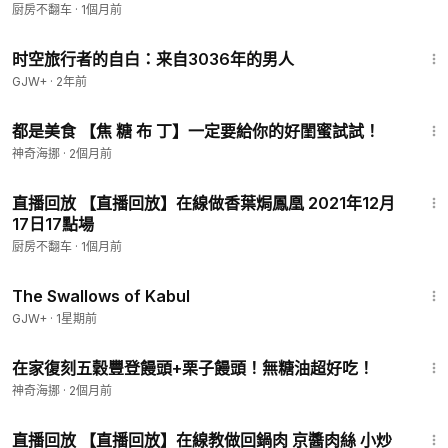
厨房不翻车
·
1個月前
37:42
时空旅行者的自白：来自3036年的男人
GJW+
·
2年前
2:27
都是美食 【焦 糖 布 丁】一定要給你的好閨蜜試試！
神奇海挪
·
2個月前
1:05:20
直播回放 【直播回放】在線做香葉焗鳳凰 2021年12月
17日17點場
厨房不翻车
·
1個月前
1:20:43
The Swallows of Kabul
GJW+
·
1星期前
3:36
在家復刻五穀豐登饅頭+栗子饅頭！無糖油超好吃！
神奇海挪
·
2個月前
2:12:29
直播回放 【直播回放】在線教做回鍋肉 京醬肉絲 小炒