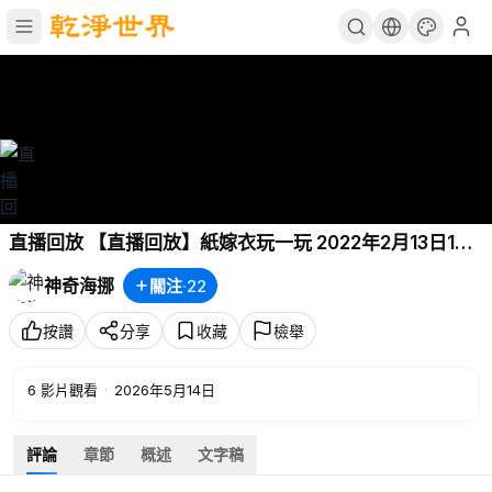
直播回放 【直播回放】紙嫁衣玩一玩 2022年2月13日18
點場
神奇海挪
關注
·
22
按讚
分享
收藏
檢舉
6
影片觀看
·
2026年5月14日
評論
章節
概述
文字稿