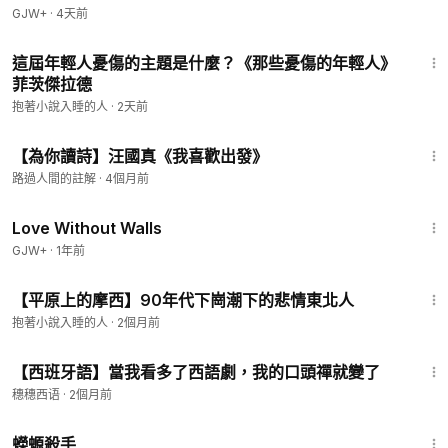
GJW+
·
4天前
19:27
這屆年輕人憂傷的主題是什麼？《那些憂傷的年輕人》
菲茨傑拉德
抱著小說入睡的人
·
2天前
3:27
【為你讀詩】汪國真《我喜歡出發》
路過人間的註解
·
4個月前
1:52:04
Love Without Walls
GJW+
·
1年前
24:46
【平原上的摩西】90年代下崗潮下的悲情東北人
抱著小說入睡的人
·
2個月前
3:53
【西班牙語】當我看多了西語劇，我的口頭禪就變了
穗穗西语
·
2個月前
1:19:18
蠑螈殺手