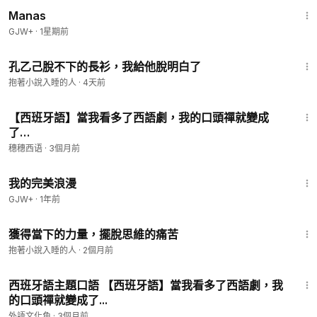
1:46:45
Manas
GJW+
·
1星期前
18:10
孔乙己脫不下的長衫，我給他脫明白了
抱著小說入睡的人
·
4天前
1:24
【西班牙語】當我看多了西語劇，我的口頭禪就變成
了…
穗穗西语
·
3個月前
1:31:17
我的完美浪漫
GJW+
·
1年前
10:00
獲得當下的力量，擺脫思維的痛苦
抱著小說入睡的人
·
2個月前
6:51
西班牙語主題口語 【西班牙語】當我看多了西語劇，我
的口頭禪就變成了...
外語文化角
·
3個月前