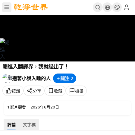
剛進入翻譯界，我就退出了！
抱著小說入睡的人
關注
·
2
按讚
分享
收藏
檢舉
1
影片觀看
·
2026年6月20日
評論
文字稿