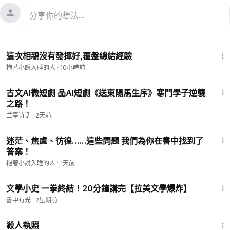
18:38
這次相親沒有發揮好,覆盤總結經驗
抱著小說入睡的人
·
10小時前
2:44
古文AI微短劇 品AI短劇《送東陽馬生序》寒門學子逆襲
之路！
兰亭诗话
·
2天前
9:19
迷茫、焦慮、彷徨……這些問題 我們為你在書中找到了
答案！
抱著小說入睡的人
·
1天前
23:47
文學小史 一拳終結！20分鐘講完【拉美文學爆炸】
書中有光
·
2星期前
1:36:15
殺人執照