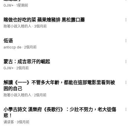
GJW+
·
1星期前
5:00
瞎做也好吃的菜 蘋果燴豬排 黑松露口蘑
抱著小說入睡的人
·
3個月前
4:53
低语
anticcp de
·
2個月前
2:34:53
蒙古：成吉思汗的崛起
GJW+
·
2個月前
22:45
解讀《一一》不管多大年齡，都能在這部電影里看到被
困的自己
抱著小說入睡的人
·
2個月前
1:04
小學古詩文 漢樂府《長歌行》：少壯不努力，老大徒傷
悲！
诵读客
·
3個月前