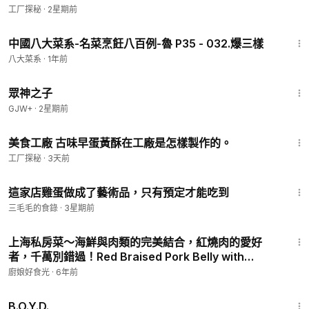
工厂探秘
·
2星期前
7:24
中國八大菜系-名菜烹飪八百例-魯 P35 - 032.爆三樣
八大菜系
·
1年前
1:29:58
眾神之子
GJW+
·
2星期前
9:48
美食工廠 古味早蛋黃酥在工廠是怎樣製作的。
工厂探秘
·
3天前
1:46
這家店雞蛋做成了藝術品，只有預定才能吃到
三毛毛的食錄
·
3星期前
11:18
上海私房菜～海鮮與肉類的完美結合，紅燒肉的愛好
者，千萬別錯過！Red Braised Pork Belly with
Cuttlefish│墨魚紅燒肉│路凱源 老師
廚娘好食光
·
6年前
1:33:24
B.O.Y.D.