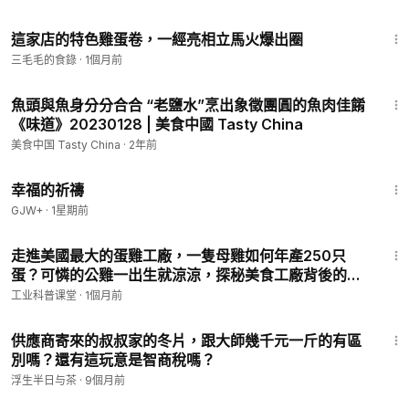
1:41
這家店的特色雞蛋卷，一經亮相立馬火爆出圈
三毛毛的食錄
·
1個月前
5:53
魚頭與魚身分分合合 “老鹽水”烹出象徵團圓的魚肉佳餚
《味道》20230128 | 美食中國 Tasty China
美食中国 Tasty China
·
2年前
40:07
幸福的祈禱
GJW+
·
1星期前
1:05:09
走進美國最大的蛋雞工廠，一隻母雞如何年產250只
蛋？可憐的公雞一出生就涼涼，探秘美食工廠背後的秘
密
工业科普课堂
·
1個月前
5:33
供應商寄來的叔叔家的冬片，跟大師幾千元一斤的有區
別嗎？還有這玩意是智商稅嗎？
浮生半日与茶
·
9個月前
24:30