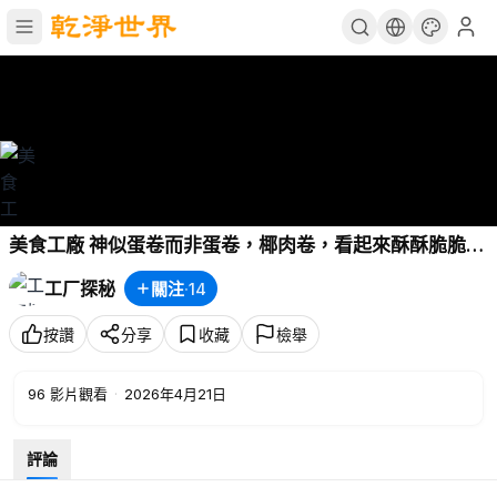
美食工廠 神似蛋卷而非蛋卷，椰肉卷，看起來酥酥脆脆很
美味
工厂探秘
關注
·
14
按讚
分享
收藏
檢舉
96
影片觀看
·
2026年4月21日
評論