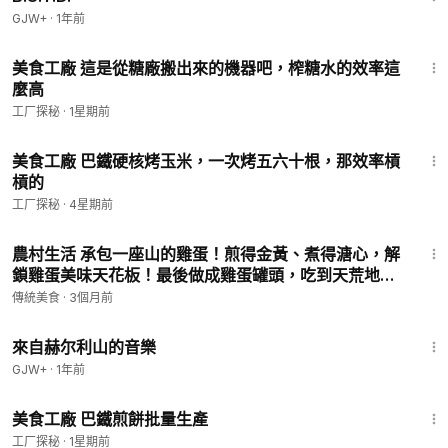
GJW+
·
1年前
10:59
美食工廠 這是從糖廠搬出來的機器吧，榨糖水的效率這
麼高
工厂探秘
·
1星期前
10:20
美食工廠 巴鐵硬核烤玉米，一次烤五六十根，那效率槓
槓的
工厂探秘
·
4星期前
31:18
農村生活 承包一座山的雞蛋！煎得金黃、煮得溏心，解
鎖雞蛋美味天花板！最後做成雞蛋罐頭，吃到天荒地
老！
傳統美食
·
3個月前
43:56
來自赫尔利山的音樂
GJW+
·
1年前
14:27
美食工廠 巴鐵煎餅批量生產
工厂探秘
·
1星期前