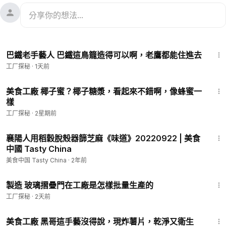
18:29
巴鐵老手藝人 巴鐵這鳥籠造得可以啊，老鷹都能住進去
工厂探秘
·
1天前
9:16
美食工廠 椰子蜜？椰子糖漿，看起來不錯啊，像蜂蜜一
樣
工厂探秘
·
2星期前
1:51
襄陽人用稻穀脫殼器篩芝麻《味道》20220922 | 美食
中國 Tasty China
美食中国 Tasty China
·
2年前
11:00
製造 玻璃摺疊門在工廠是怎樣批量生產的
工厂探秘
·
2天前
5:48
美食工廠 黑哥這手藝沒得說，現炸薯片，乾淨又衛生