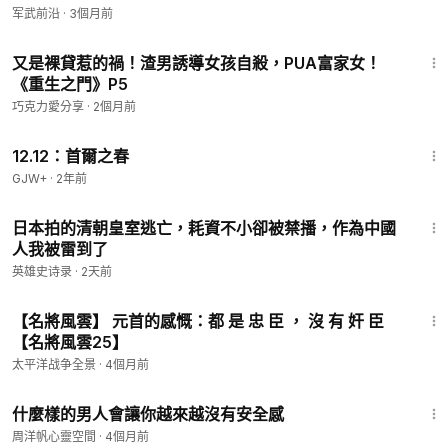
军武前沿
·
3個月前
17:46
又是裸貸惹的禍！渣男誘導女孩自殺，PUA富家女！
《重生之門》P5
巧克力愛分享
·
2個月前
2:22:03
12.12：首爾之春
GJW+
·
2年前
8:47
日本拍的清朝皇室逃亡，耗資不小卻被禁播，作為中國
人我被雷到了
英雄史诗录
·
2天前
23:20
【名將風雲】 元首的感慨：都 是 忠 臣 ， 沒 有 奸 臣
【名將風雲25】
太平洋战争全景
·
4個月前
5:54
什麼樣的男人會讓你越來越沒有安全感
周洋帆心靈空間
·
4個月前