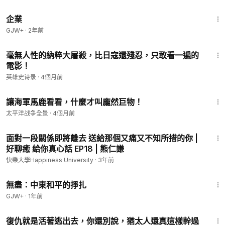
1:31:33
企業
GJW+
·
2年前
4:28
毫無人性的納粹大屠殺，比日寇還殘忍，只敢看一遍的
電影！
英雄史诗录
·
4個月前
22:02
讓海軍馬鹿看看，什麼才叫龐然巨物！
太平洋战争全景
·
4個月前
5:28
面對一段關係即將離去 送給那個又痛又不知所措的你 |
好聊癒 給你真心話 EP18 | 熊仁謙
快樂大學Happiness University
·
3年前
1:02:15
無盡：中東和平的掙扎
GJW+
·
1年前
16:37
復仇就是活著逃出去，你還別說，猶太人還真這樣幹過