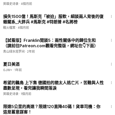
英雄史诗录
·
4個月前
12:37
損失1500億！馬斯克「被迫」服軟，細談兩人背後的復
雜關系_大胖兵 #馬斯克 #特朗普 #名將榜
戰火檔案
·
4個月前
5:32
【試看版】Franklin閒談5：兩性關係中的歸位生和
（請前往Patreon.com觀看完整版，網址在👇下面）
青山绿水塔罗间
·
2年前
1:30:27
夏日美酒
GJW+
·
1年前
16:39
希望的鸛鳥 上下集 德國拍的猶太人逃亡片，苦難與人性
盡數呈現，看完讓我瞬間落淚
英雄史诗录
·
1個月前
3:12
限速5公里的高速？限速120直降40碼！貨車司機：你
這是蓄意謀害！