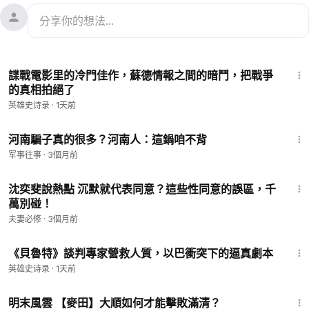
12:16
諜戰電影里的冷門佳作，蘇德情報之間的暗鬥，把戰爭
的真相拍絕了
英雄史诗录
·
1天前
4:54
河南騙子真的很多？河南人：這鍋咱不背
军事往事
·
3個月前
16:24
沈奕斐說熱點 沉默就代表同意？這些性同意的誤區，千
萬別碰！
夫妻必修
·
3個月前
14:08
《貝魯特》談判專家營救人質，以巴衝突下的逼真劇本
英雄史诗录
·
1天前
21:37
明末風雲 【麥田】大順如何才能擊敗滿清？