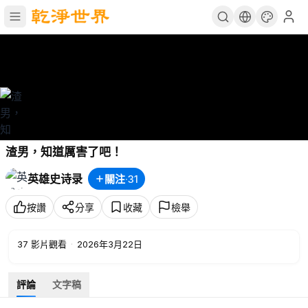
渣男，知道厲害了吧！
英雄史诗录
關注
·
31
按讚
分享
收藏
檢舉
37
影片觀看
·
2026年3月22日
評論
文字稿