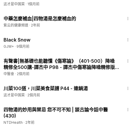
这才是中国菜
·
1個月前
10:58
中藥怎麼補血|四物湯是怎麼補血的
紫云的健康频道
·
2年前
1:23:44
Black Snow
GJW+
·
9個月前
40:27
有聲書|無基礎也能聽懂《傷寒論》（401-500）降噪
精修全500講-譚杰中 P98 - 譚杰中傷寒論降噪精修版
500
中醫會
·
2個月前
5:04
川菜100道，川菜美食菜譜 P44 - 連鍋湯
这才是中国菜
·
2個月前
23:40
四物湯的妙用與禁忌 您不可不知 | 談古論今話中醫
(430)
NTDHealth
·
2年前
1:23:42