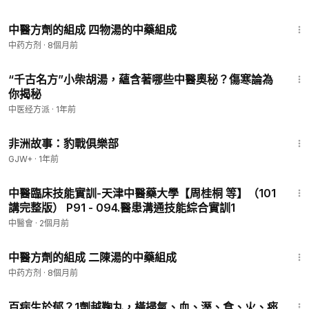
1:09
中醫方劑的組成 四物湯的中藥組成
中药方剂
·
8個月前
9:57
“千古名方”小柴胡湯，蘊含著哪些中醫奧秘？傷寒論為
你揭秘
中医经方派
·
1年前
50:00
非洲故事：豹戰俱樂部
GJW+
·
1年前
33:32
中醫臨床技能實訓-天津中醫藥大學【周桂桐 等】（101
講完整版） P91 - 094.醫患溝通技能綜合實訓1
中醫會
·
2個月前
1:01
中醫方劑的組成 二陳湯的中藥組成
中药方剂
·
8個月前
6:35
百病生於郁？1劑越鞠丸，橫掃氣、血、溼、食、火、痰