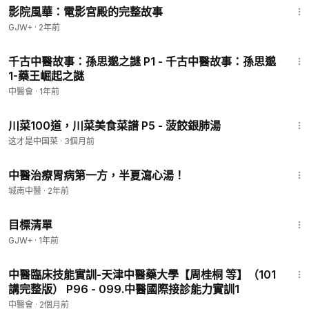
影院風華：電影宮殿的完整故事
GJW+
·
2年前
35:24
千古中醫故事：孫思邈之謎 P1 - 千古中醫故事：孫思邈
1-藥王崛起之謎
中醫會
·
1年前
7:55
川菜100道，川菜美食菜譜 P5 - 菠餃銀肺湯
这才是中国菜
·
3個月前
2:34
中醫治療胃病第一方，半夏瀉心湯！
城南中醫
·
2年前
1:40:14
目標清單
GJW+
·
1年前
37:00
中醫臨床技能實訓-天津中醫藥大學【周桂桐 等】（101
講完整版） P96 - 099.中醫國際接診能力實訓1
中醫會
·
2個月前