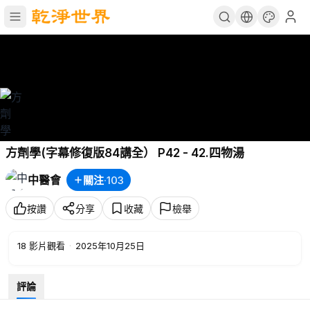
方劑學(字幕修復版84講全） P42 - 42.四物湯
中醫會
關注
·
103
按讚
分享
收藏
檢舉
18
影片觀看
·
2025年10月25日
評論