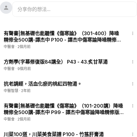
31:18
有聲書|無基礎也能聽懂《傷寒論》（301-400）降噪
精修全500講-譚杰中 P100 - 譚杰中傷寒論降噪精修版
400
中醫會
·
2個月前
40:52
方劑學(字幕修復版84講全） P43 - 43.炙甘草湯
中醫會
·
9個月前
1:32
抗老調經，活血化瘀的桃紅四物湯。
中醫智慧
·
2年前
31:22
有聲書|無基礎也能聽懂《傷寒論》（101-200講）降噪
精修全500講-譚杰中 P99 - 譚杰中傷寒論降噪精修版
199
中醫會
·
2個月前
6:15
川菜100道，川菜美食菜譜 P100 - 竹蓀肝膏湯