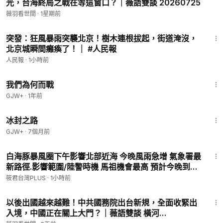
光，台海終局之戰在等這窗口？｜薇語雙談 20260725
薇羽看世間
·
1星期前
10:16
突發：狂風暴雨突襲北京！樹木連根拔起，街道淹沒，
北京城瞬間癱瘓了！｜ #人民報
人民報
·
1小時前
52:05
我們為何而戰
GJW+
·
1年前
24:30
冰封之路
GJW+
·
7個月前
8:50
白海豚暴風圈下午影響北部近海 今晚風雨急增 氣象署最
新路徑.影響範圍/陸警時機 馬祖機會最高 預計今晚到9
日上午
筱君台灣PLUS
·
1小時前
33:19
以後出國越來越難！中共國務院出台新規，全面收緊出
入境，中國正在關上大門？｜薇語雙談 橫河