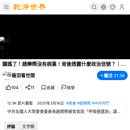
闢謠了！趙樂際沒有病重！背後透露什麼政治信號？｜薇
羽看世間 20250315
薇羽看世間
關注
·
21.3K
104
11
收藏
檢舉
12.3K
影片觀看
·
2025年3月16日
#兩會
#趙樂際
#中共內鬥
中共全國人大常委會委員長趙樂際被官宣因「呼吸道感染」請假
缺席兩會人大閉幕式。這是幾十年以來首次有全國人大委員長缺
席人大閉幕會，你覺得趙樂際是真的健康問題還是另有隱情？
評論
文字稿