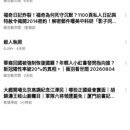
20260801
薇羽看世間
·
6天前
26:29
福奇日記炸裂！福奇為何死守沉默？1100頁私人日記與
特赦令揭開2014密約！解密郵件曝美中科研「影子同
盟」。｜薇羽看世間 20260730
薇羽看世間
·
1星期前
1:36:15
殺人執照
GJW+
·
4天前
26:03
華裔回國被強制恢復國籍？年輕人小紅書發問指向誰？
新冠陽性率破20%的真相。｜薇羽看世間 20260804
薇羽看世間
·
3天前
1:12:45
大戲開場北京高調紀念江澤民｜哪些正國級會露面｜胡
錦濤王岐山最矚目｜軍隊六将領遭罷免｜厦門前書記崔
永輝被帶走｜（20260808第1183期）#熱門話題
蔡慎坤說
·
1小時前