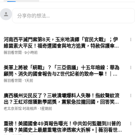
#兩會
#趙樂際
#中共內鬥
#權力鬥爭
#習近平
#中共高層
#中國
政治
普瑞堂系列產品訂購網站：
https://puritang.com
輸入優惠碼 WY2023，即可享受全球免費郵寄！
25:43
購滿500美元，可獲贈九蒸九曝、純手工古法製成的玄寶黑蔘原
河南西平滅門案第8天，玉米地演繹「官民大戰」；伊
蔘一根。多買多送！
維菌素大平反！福奇遭國會與地方追責，特赦保護傘能
北美熱線：1-888-753-1771
管用？｜薇羽看世間 20260807
薇羽看世間
·
9小時前
WhatsApp：+19293034877
Line：@puritang
22:05
電郵：
info@puritang.com
美軍上將被「統戰」？「三亞倡議」十五年暗線：華為
顧問、消失的國會報告与Z世代記者的致命一擊！｜薇
普瑞堂玄寶黑蔘介紹片：
https://youtu.be/TDP1ac8OW5k
羽看世間 20260806
薇羽看世間
·
1天前
💕 2025神韻全球巡演門票開售！立即前往神韻官網購票 👉
http
19:04
s://www.shenyun.com/
廣西橫州災民反了？三峽潰壩爆料人失聯！指紋聲紋流
結帳時輸入薇羽專屬優惠碼【WEIYU】，即享免手續費優惠，讓
出？王虹邓煜獲數學諾獎，黨緊急拉攏回國，回答笑
您輕鬆體驗純粹的傳統文化之美！
噴！旺旺Kimi K3翻車！（老北京茶館/第1696
老北京茶馆 时政相声
·
1星期前
集/2026/07/25）
22:52
☕ 捐助薇羽：
https://donorbox.org/wei-yu-kan-shi-jian
重磅！美國國會49頁報告曝光！中共如何監聽到川普的
【我們是符合美國聯邦501(c)(3)的非營利機構，美國朋友的捐款
手機？美國史上最嚴重電信滲透案大拆解。| 薇羽看世
可獲聯邦抵稅。】