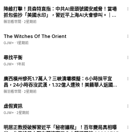
24:27
降維打擊！貝森特直指：中共AI是頭號國安威脅！當場
抓包偷抄「美國水印」，習近平上海AI大會慘叫。｜薇
羽看世間 20260721
薇羽看世間
·
2星期前
1:39:56
The Witches Of The Orient
GJW+
·
1星期前
25:53
尋找平衡
GJW+
·
1年前
26:01
廣西橫州慘死1.7萬人？三峽潰壩模擬：6小時抹平宜
昌，24小時吞沒武漢，1.32億人遭殃！美籍華人返國陷
阱！｜薇羽看世間 20260722
薇羽看世間
·
2星期前
2:39:28
虛假資訊
GJW+
·
2星期前
44:45
明居正教授破解習近平「秘密議程」！百年變局真相曝