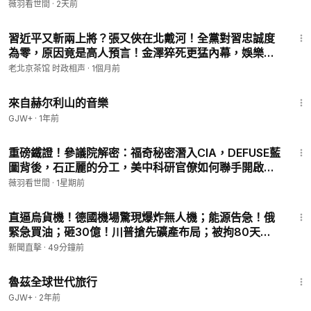
間 20260805
薇羽看世間
·
2天前
🌸 我的個人網站：
https://www.chenweiyu.com/
23:24
🐿️ 點擊我的專屬鏈接
https://squirrelvpn.com/v/weiyu
用郵箱
習近平又斬兩上將？張又俠在北戴河！全黨對習忠誠度
註冊一個松鼠VPN帳號，就可購買和下載軟件，並享受專屬優惠
為零，原因竟是高人預言！金澤猝死更猛內幕，娛樂圈
了！
完了！120歲獲獎，家長簽字才給？（老北京茶館/第
老北京茶馆 时政相声
·
1個月前
1662集/2026/06/18）
🙏感謝在至暗時刻，與我們同行！
43:56
來自赫尔利山的音樂
訂閱，點贊，轉發和留言，支持正義之聲！
訂閱我們的頻道後，別忘了開啟小鈴鐺！
GJW+
·
1年前
25:11
🌟 加入會員：
https://www.youtube.com/channel/UCpG17Giz
重磅鐵證！參議院解密：福奇秘密潛入CIA，DEFUSE藍
_CLK0jWLPG9O5Kw/join
圖背後，石正麗的分工，美中科研官僚如何聯手開啟潘
多拉魔盒？｜薇羽看世間 20260726
薇羽看世間
·
1星期前
視頻製作：薇羽團隊
14:39
歡迎給我們爆料或推薦好的故事和文章，
直逼烏貨機！德國機場驚現爆炸無人機；能源告急！俄
📮電郵：
weiyuksj@gmail.com
緊急買油；砸30億！川普搶先礦產布局；被拘80天！
🔥長效免翻連結：
https://s3.us-west-1.amazonaws.com/pho/x.
台灣海基會揭赴中案例｜【#新聞直擊】2026.08.08
新聞直擊
·
49分鐘前
html?members/weiyu/
1:10:28
🌸副頻道：
https://www.youtube.com/c/薇羽時光
魯茲全球世代旅行
推特：
https://twitter.com/weiyuksj1
GJW+
·
2年前
臉書： facebook.com/weiyuksj