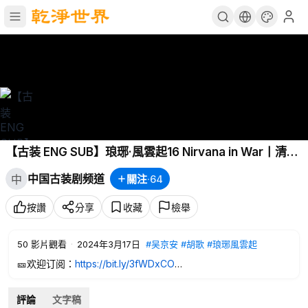
【古装 ENG SUB】琅琊·風雲起16 Nirvana in War丨清朝
平定“三藩”叛乱，将军麒麟之才率军全线东移，进军澎
中国古装剧频道
關注
·
64
中
台，再战风云！
按讚
分享
收藏
檢舉
50
影片觀看
·
2024年3月17日
#吴京安
#胡歌
#琅琊風雲起
🎫欢迎订阅：
https://bit.ly/3fWDxCO
🎬观看全集：《琅琊·風雲起丨Nirvana in War》
https://www.you
tube.com/playlist?list=PLyQama-tFxz1n6aFkg7Hrx0wNs14iA
評論
文字稿