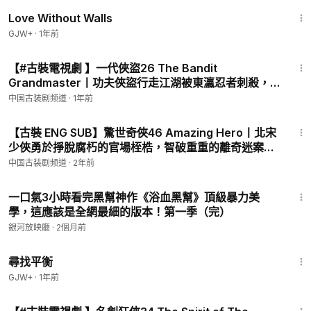
1:52:04
qfS
Love Without Walls
《奇门女将丨Legendary Kungfu Amazons》
https://www.yout
GJW+
·
1年前
ube.com/playlist?list=PLyQama-tFxz0RPGSOJ5oy_OPrmRsw
43:04
LSDi
【#古裝電視劇 】一代俠盜26 The Bandit
Grandmaster丨功夫俠盜行走江湖被東瀛忍者刺殺，
一招制敵輕功天下第一！#張智堯 #樊少皇 #engsub
中国古装剧频道
·
1年前
43:02
【古裝 ENG SUB】驚世奇俠46 Amazing Hero丨北宋
少俠勇於掙脫腐朽的官場桎梏，智破重重的離奇迷案！
#黃維德 #張檬
中国古装剧频道
·
2年前
3:48:49
一口氣3小時看完黑幫神作《浴血黑幫》頂級暴力美
學，這應該是全網最細的版本！第一季（完）
銀河放映廳
·
2個月前
25:53
尋找平衡
GJW+
·
1年前
43:55