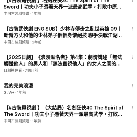
【#古裝電視劇 】名劍狂俠34 The Spirit of The
Sword丨功夫小子憑著天界一派最高武學，打敗中原無
數高手！大俠為求劍道巔峰上門單挑，卻被一招斃命！
中国古装剧频道
·
1年前
#謝霆鋒 #鍾欣潼
43:48
【古裝武俠劇 ENG SUB】少林寺傳奇之亂世英雄 09丨
斷臂方丈和他的少林弟子個個身懷絕技 聯手決戰江湖第
一高手
中国古装剧频道
·
2年前
44:10
【2025日劇】《浪漫匿名者》第4集：劇情講述「無法
觸碰他人」的男人和「無法直視他人」的女人之間的奇
妙邂逅，透過巧克力的魔力漸漸克服心理障礙，展開一
日劇連連看
·
7個月前
段細膩而療癒的愛情故事。
1:31:17
我的完美浪漫
GJW+
·
1年前
44:30
【#古裝電視劇 】（大結局）名劍狂俠40 The Spirit of
The Sword丨功夫小子憑著天界一派最高武學，打敗中
原無數高手！大俠為求劍道巔峰上門單挑，卻被一招斃
中国古装剧频道
·
1年前
命！#謝霆鋒 #鍾欣潼