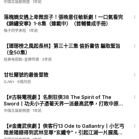
數高手！大俠為求劍道巔峰上門單挑，卻被一招斃命！
中国古装剧频道
·
1年前
《Return of the Condor Heroes丨神雕侠侣（2006）》
http
#謝霆鋒 #鍾欣潼
16:53
s://www.youtube.com/playlist?list=PLyQama-tFxz0fqMAdlKD
落魄嫡女遇上卑微庶子！張晚意任敏新劇！一口氣看完
w9UoJnQiO91nd
《錦繡安寧》1-8集（連載中）（首輔養成手冊）
《Beacon-Fire in Troubled Times丨乱世烽烟》
https://www.y
柚子同学来啦
·
1年前
outube.com/playlist?list=PLyQama-tFxz3RWB70Obd4Cjc27A
uRDBm9
41:00
【瑯琊榜之風起長林】第三十三集 偷拆書信 騙取聖旨
《武林猛虎丨Tiger Kung Fu of WuLin》
https://www.youtube.
（全50集）
com/playlist?list=PLyQama-tFxz3M9PDblfDUAtLzgH5q8lV3
《剑行天下丨Sword Power》
https://www.youtube.com/playli
经典电视剧-金牌传媒
·
3年前
st?list=PLyQama-tFxz1OdwLkPvLVgL0ht6JxbxuO
1:21:08
《少林黄飞鸿丨Shaolin Huang Feihong》
https://www.youtub
甘杜爾號的最後冒險
e.com/playlist?list=PLyQama-tFxz2CIrOU5myteEbBmicU_DVu
GJW+
·
6個月前
《南少林丨Southern Shaolin》
https://www.youtube.com/playl
43:42
ist?list=PLyQama-tFxz2EVI52TNXbu3xogT43S5j9
【#古裝電視劇 】名劍狂俠38 The Spirit of The
《少林肥侠丨Fat Man Of Shao Lin》
https://www.youtube.co
Sword丨功夫小子憑著天界一派最高武學，打敗中原無
m/playlist?list=PLyQama-tFxz20jWG3K0SmEgME9grpVJil
數高手！大俠為求劍道巔峰上門單挑，卻被一招斃命！
中国古装剧频道
·
1年前
《柔情铁将军丨Gentle Iron General》
https://www.youtube.co
#謝霆鋒 #鍾欣潼
45:11
m/playlist?list=PLyQama-tFxz3ZcUMBdY9lf3g2cJbOB_eh
【#金庸武俠劇 】俠客行13 Ode to Gallantry丨小乞丐
《江湖豪杰丨Heroes of Jianghu》
https://www.youtube.com/
陰差陽錯得到武林至尊“玄鐵令”，引起江湖一片腥風血
playlist?list=PLyQama-tFxz0RpxjxiC1S_AcrmFIMUcBK