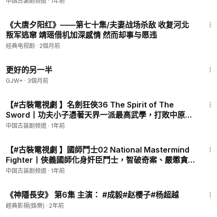
雨！#吳健 #鄧家佳 #engsub
中国古装剧频道
·
1年前
《少林寺传奇之乱世英雄》
https://www.youtube.com/playlist?li
st=PLyQama-tFxz3RW42XbrBrj8CFCa3jBVPv
28:36
《大唐夕阳红》——第七十集/夫妻战场杀敌 收复河北
《少林寺传奇之十三棍僧》
https://www.youtube.com/playlist?li
叛军逃窜 靖瑶借机加深感情 然而却事与愿违
st=PLyQama-tFxz28RcIOFFi2ALMGG7j2HVlO
经典电视剧
《少林寺传奇之大漠英豪》
·
2個月前
https://www.youtube.com/playlist?li
st=PLyQama-tFxz31bkgm0R7U1rOy6DJ0-YEF
1:35:50
《少林寺传奇之东归英雄》
https://www.youtube.com/playlist?li
更好的另一半
st=PLyQama-tFxz0W--fPVZR3IXAe_1DtaxCt
GJW+
·
3個月前
《大法王寺之少林小子》
https://www.youtube.com/playlist?list
44:11
=PLyQama-tFxz12r8dqmlXphdo2_Q0akRbt
【#古裝電視劇 】名劍狂俠36 The Spirit of The
《武神霍元甲丨Kongfu Master Huo 》
https://www.youtube.co
Sword丨功夫小子憑著天界一派最高武學，打敗中原無
m/playlist?list=PLyQama-tFxz1cuwrhJDJKwvBo-stCWsFl
數高手！大俠為求劍道巔峰上門單挑，卻被一招斃命！
中国古装剧频道
·
1年前
《宗师霍元甲丨Kongfu Master Huo Ⅱ》
https://www.youtube.c
#謝霆鋒 #鍾欣潼
43:01
om/playlist?list=PLyQama-tFxz2RqEUkDfLpYggqznYfAJ7f
【#古裝電視劇 】國師鬥士02 National Mastermind
《少林英雄方世玉丨Hero Fong Sai Yuk of Shaolin》
https://w
Fighter丨俠義國師化身奸臣鬥士，智破奇案、嚴懲貪
ww.youtube.com/playlist?list=PLyQama-tFxz2q-pf0NCCOLs
腐！#何冰 #王剛 #engsub
中国古装剧频道
·
1年前
6AXwI9rxMq
《道破苍穹丨Monk Break Sphere》
https://www.youtube.co
41:32
《神隱長安》 第6集 主演： #成毅#赵樱子#杨超越
m/playlist?list=PLyQama-tFxz2c2oxtPLpI1Bm5ZbP7kisa
經典影視(娛樂)
《长安探侠丨Kungfu Detective in Chang'an》
·
2年前
https://www.yo
utube.com/playlist?list=PLyQama-tFxz2XJ9_y7pddwejk_N_tp