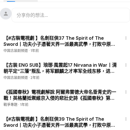
PFH
康熙二十二年六月，施琅指挥战船三百多艘，将领士卒三万多人
从铜山港出发，乘南风之势，进军澎湖。澎湖决战，经过五个时
辰的激烈战斗，以清军的胜利而结束。澎湖失守，水军覆没，台
43:33
湾失去屏障， 延平王召集百官商议台湾的去向，百官批驳了“血
【#古裝電視劇 】名劍狂俠37 The Spirit of The
战到底”和洪旭的“弃岛计划”，同意了刘国轩提出议和则保全，再
Sword丨功夫小子憑著天界一派最高武學，打敗中原無
战必覆灭的观点，年幼的延平王郑克塽在关键时刻果断决定，由
數高手！大俠為求劍道巔峰上門單挑，卻被一招斃命！
中国古装剧频道
·
1年前
刘国轩负责与清廷议和。 八月十三日，施琅率精兵登陆鹿耳门，
#謝霆鋒 #鍾欣潼
直抵龙亭。八月十五日，台湾归清的隆重典礼在孔庙门前广场举
44:21
行，施琅宣谕了康熙皇帝对台湾归顺清朝的圣诏。八月二十二日
【古装 ENG SUB】琅琊·風雲起17 Nirvana in War丨清
朝平定“三藩”叛乱，将军麒麟之才率军全线东移，进军
施琅拜谒郑成功祠，焚香顶礼含泪祭告，神情怆然。
澎台，再战风云！
中国古装剧频道
·
2年前
#吴京安
#胡歌
#琅琊風雲起
#武侠
#功夫
#李连杰
#赵文卓
#释
20:12
小龙
#少林
#中国电视剧
#古装剧
#chinesedrama
《孤國春秋》電視劇解說 阿爾弗雷德大帝名垂青史的一
#costumedrama
戰！英格蘭抵禦維京入侵的悲壯史詩《孤國春秋》第二
期
戰爭專題
·
1年前
📺更多好看的古装剧
44:10
《The Legend of the Condor Heroes丨射雕英雄传
【#古裝電視劇 】名劍狂俠39 The Spirit of The
（2003）》
https://www.youtube.com/playlist?list=PLyQama-t
Sword丨功夫小子憑著天界一派最高武學，打敗中原無
Fxz3BzDDtaku3pKn_Dg8X6337