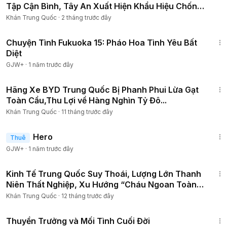
Tập Cận Bình, Tây An Xuất Hiện Khẩu Hiệu Chống
Tập
Khán Trung Quốc
·
2 tháng trước đây
50:20
Chuyện Tình Fukuoka 15: Pháo Hoa Tình Yêu Bất
Diệt
GJW+
·
1 năm trước đây
15:38
Hãng Xe BYD Trung Quốc Bị Phanh Phui Lừa Gạt
Toàn Cầu,Thu Lợi về Hàng Nghìn Tỷ Đô...
Khán Trung Quốc
·
11 tháng trước đây
1:34:36
Hero
Thuê
GJW+
·
1 năm trước đây
18:29
Kinh Tế Trung Quốc Suy Thoái, Lượng Lớn Thanh
Niên Thất Nghiệp, Xu Hướng “Cháu Ngoan Toàn
Thời Gian”
Khán Trung Quốc
·
12 tháng trước đây
1:41:59
Thuyền Trưởng và Mối Tình Cuối Đời