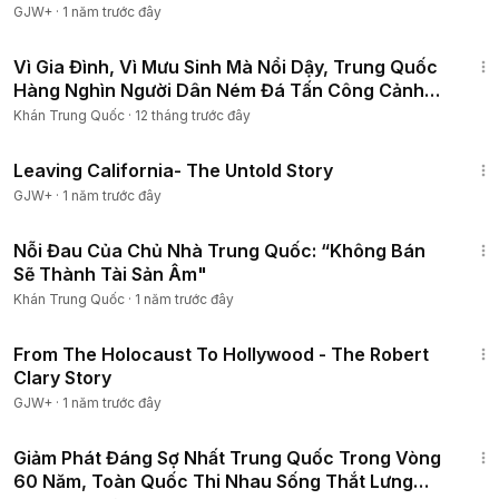
GJW+
·
1 năm trước đây
17:05
Vì Gia Đình, Vì Mưu Sinh Mà Nổi Dậy, Trung Quốc
Hàng Nghìn Người Dân Ném Đá Tấn Công Cảnh
Sát...
Khán Trung Quốc
·
12 tháng trước đây
1:10:27
Leaving California- The Untold Story
GJW+
·
1 năm trước đây
18:47
Nỗi Đau Của Chủ Nhà Trung Quốc: “Không Bán
Sẽ Thành Tài Sản Âm"
Khán Trung Quốc
·
1 năm trước đây
49:15
From The Holocaust To Hollywood - The Robert
Clary Story
GJW+
·
1 năm trước đây
11:06
Giảm Phát Đáng Sợ Nhất Trung Quốc Trong Vòng
60 Năm, Toàn Quốc Thi Nhau Sống Thắt Lưng