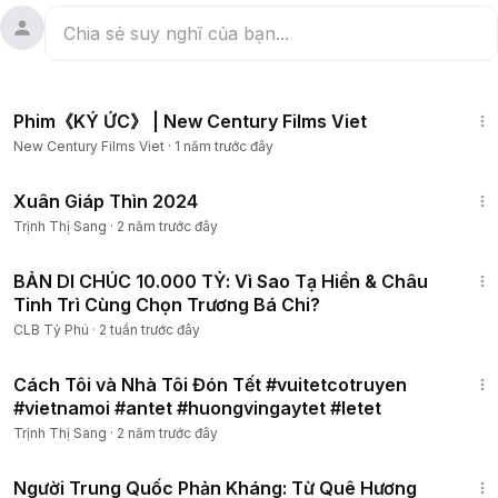
1:13:48
Phim《KÝ ỨC》 | New Century Films Viet
New Century Films Viet
·
1 năm trước đây
1:50
Xuân Giáp Thìn 2024
Trịnh Thị Sang
·
2 năm trước đây
13:27
BẢN DI CHÚC 10.000 TỶ: Vì Sao Tạ Hiền & Châu
Tinh Trì Cùng Chọn Trương Bá Chi?
CLB Tỷ Phú
·
2 tuần trước đây
2:39
Cách Tôi và Nhà Tôi Đón Tết #vuitetcotruyen
#vietnamoi #antet #huongvingaytet #letet
Trịnh Thị Sang
·
2 năm trước đây
20:15
Người Trung Quốc Phản Kháng: Từ Quê Hương