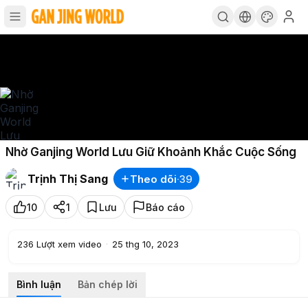
Nhờ Ganjing World Lưu Giữ Khoảnh Khắc Cuộc Sống
Trịnh Thị Sang
Theo dõi
·
39
10
1
Lưu
Báo cáo
236
Lượt xem video
·
25 thg 10, 2023
Bình luận
Bản chép lời