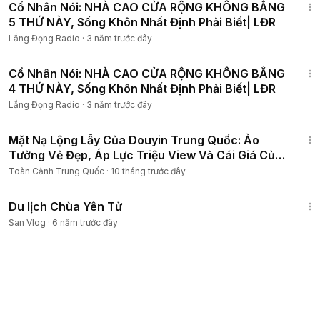
Cổ Nhân Nói: NHÀ CAO CỬA RỘNG KHÔNG BẰNG
5 THỨ NÀY, Sống Khôn Nhất Định Phải Biết| LĐR
Lắng Đọng Radio
·
3 năm trước đây
1:00:41
Cổ Nhân Nói: NHÀ CAO CỬA RỘNG KHÔNG BẰNG
4 THỨ NÀY, Sống Khôn Nhất Định Phải Biết| LĐR
Lắng Đọng Radio
·
3 năm trước đây
11:17
Mặt Nạ Lộng Lẫy Của Douyin Trung Quốc: Ảo
Tưởng Vẻ Đẹp, Áp Lực Triệu View Và Cái Giá Của
Sự Hoàn Hảo
Toàn Cảnh Trung Quốc
·
10 tháng trước đây
13:24
Du lịch Chùa Yên Tử
San Vlog
·
6 năm trước đây