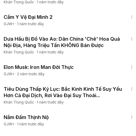
Buộc Bụng...
Khán Trung Quốc
·
1 năm trước đây
1:12:29
Cẩm Y Vệ Đại Minh 2
GJW+
·
1 năm trước đây
15:49
Dưa Hấu Bị Đổ Vào Ao: Dân China 'Chê' Hoa Quả
Nội Địa, Hàng Triệu Tấn KHÔNG Bán Được
Khán Trung Quốc
·
1 năm trước đây
1:14:27
Elon Musk: Iron Man Đời Thực
GJW+
·
2 năm trước đây
19:58
Tiêu Dùng Thấp Kỷ Lục: Bắc Kinh Kinh Tế Suy Yếu
Hơn Cả Đại Dịch, Rơi Vào Đại Suy Thoái...
Khán Trung Quốc
·
1 năm trước đây
1:46:06
Nắm Đấm Thịnh Nộ
GJW+
·
1 năm trước đây
1:56:21