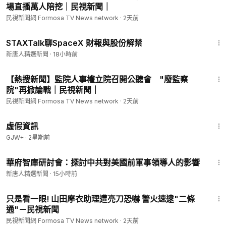
場直播萬人陪挖｜民視新聞｜
民視新聞網 Formosa TV News network
·
2天前
57:21
STAXTalk聊SpaceX 財報與股份解禁
新唐人精選新聞
·
18小時前
11:25
【熱搜新聞】監院人事權立院召開公聽會 "廢監察
院"再掀論戰｜民視新聞｜
民視新聞網 Formosa TV News network
·
2天前
2:39:28
虛假資訊
GJW+
·
2星期前
1:17:07
華府智庫研討會：探討中共對美國前軍事領導人的影響
新唐人精選新聞
·
15小時前
2:04
只是看一眼! 山田摩衣助理遭亮刀恐嚇 警火速逮"二條
通"－民視新聞
民視新聞網 Formosa TV News network
·
2天前