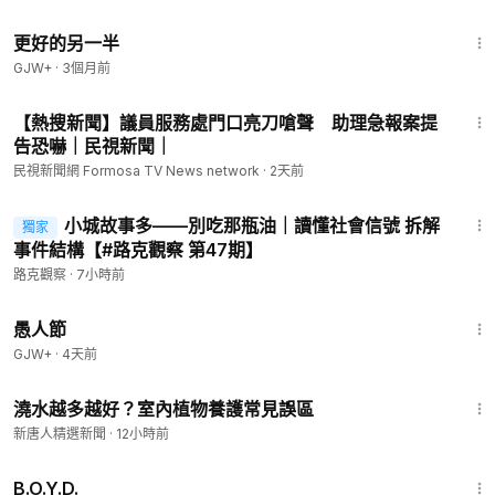
1:35:50
更好的另一半
GJW+
·
3個月前
8:29
【熱搜新聞】議員服務處門口亮刀嗆聲 助理急報案提
告恐嚇｜民視新聞｜
民視新聞網 Formosa TV News network
·
2天前
9:38
小城故事多——別吃那瓶油｜讀懂社會信號 拆解
獨家
事件結構【#路克觀察 第47期】
路克觀察
·
7小時前
1:34:25
愚人節
GJW+
·
4天前
1:19
澆水越多越好？室內植物養護常見誤區
新唐人精選新聞
·
12小時前
1:33:24
B.O.Y.D.