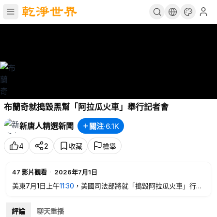
布蘭奇就搗毀黑幫「阿拉瓜火車」舉行記者會
新唐人精選新聞
關注
·
6.1K
4
2
收藏
檢舉
47
影片觀看
·
2026年7月1日
美東7月1日上午
11:30
，美國司法部將就「搗毀阿拉瓜火車」行動
召開記者會。出席人員包括代理司法部長托德·布蘭奇、聯邦調查
局局長卡什·帕特爾、德克薩斯州北區聯邦檢察官瑞安·雷博爾德以
評論
聊天重播