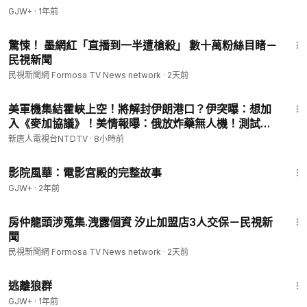
GJW+
·
1年前
1:26
驚悚！ 墨網紅「直播到一半遭槍殺」 數十萬粉絲目睹－
民視新聞
民視新聞網 Formosa TV News network
·
2天前
30:02
美軍機集結霍峽上空！將解封伊朗港口？伊突曝：想加
入《麥加協議》！美情報曝：俄放炸藥無人機！測試北
約底線？中共「反腐先鋒」秒落馬！挪威碉堡驚藏中共
新唐人電視台NTDTV
·
8小時前
間諜？｜#新唐人
1:23:42
影院風華：電影宮殿的完整故事
GJW+
·
2年前
2:00
房仲龍頭涉蒐集.洩露個資 汐止加盟店3人交保－民視新
聞
民視新聞網 Formosa TV News network
·
2天前
2:12:23
逃離狼群
GJW+
·
1年前