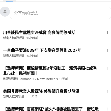
及伊利諾伊州北區聯邦檢察官安德魯·布特羅斯。新唐人、大紀元
進行網絡直播，即時翻譯字幕。
1:32
川普談民主黨進步派威脅 向參院同僚喊話
新唐人精選新聞
·
10小時前
1:19
一首曲子要演639年 下次變音要等到2027年
新唐人精選新聞
·
10小時前
9:29
【熱搜新聞】藍線捷運搞8年沒動工 賴清德狠批盧秀
燕市政｜民視新聞｜
民視新聞網 Formosa TV News network
·
2天前
1:52
美國非農就業人數驟降 美聯儲升息預期降溫
新唐人精選新聞
·
11小時前
3:42
【熱搜新聞】百萬網紅"放火"相機被民宿丟了 衝垃圾