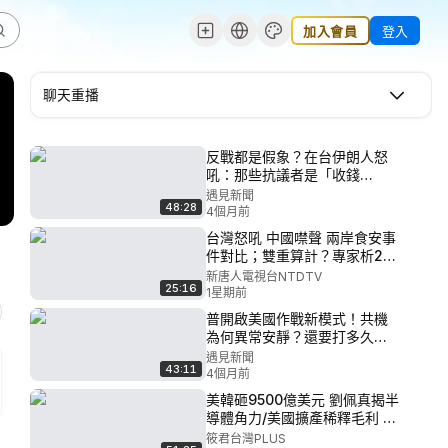
加入會員
登入
聊天重播
反戰都是假象？在台伊朗人怒
吼：那些抗議者是「收錢
的」！揭國際輿論戰真相！曝
遇見新聞
48:28
光獨裁政權最黑暗的秘密！伊
4個月前
朗人渴望推翻神學政權復興
台灣怒吼 中國噤聲 兩岸食安事
「中東巴黎」！｜【ft. 阮大為
件對比；雙重算計？專家析21
｜在台伊朗人】｜遇見新聞
大前官場震盪；重慶山崩搜救
新唐人電視台NTDTV
25:16
現場最新發現 畫面曝光|【#中
1星期前
國禁聞】 2026.07.27
普開啟美國作戰新模式！共機
為何異常安靜？還要打多久？
邪惡軸心瑟瑟發抖！誰是下一
遇見新聞
43:11
位？台海會是最終決戰場？｜
4個月前
【ft. 林穎佑｜淡江大學國際事
美韓砸9500億美元 劉佩真揭半
務與戰略研究所副教授】｜遇
導體角力/美國擴產稀釋毛利 台
見新聞│
積電長線評估利大於弊/美方扶
筱君台灣PLUS