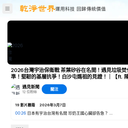
運用科技 回歸傳統價值
2026台灣宇治保衛戰 茶葉矽谷在名間！遇見垃圾焚
準！堅韌的基層抗爭！白沙屯媽祖的見證！｜【ft.
遇見新聞
關注
12
位粉絲
19
影片觀看
·
2026年3月7日
00:26
日本有宇治台灣有名間 珍奶王國心臟卻告急？
13:57
百年茶鄉命運交響曲！千億產業魂斷焚化爐？