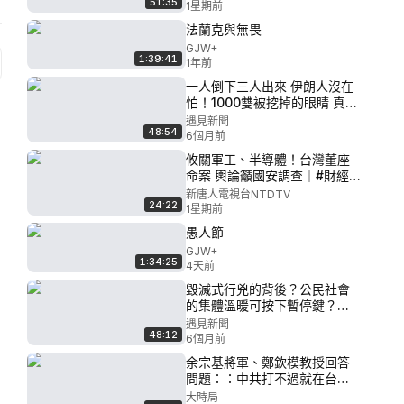
51:35
植韓國聯盟 台灣代工面臨全新
1星期前
挑戰/超高參數門檻極高 龐大算
法蘭克與無畏
力依舊靠美系廠/｜20260727
GJW+
｜
1:39:41
1年前
一人倒下三人出來 伊朗人沒在
怕！1000雙被挖掉的眼睛 真相
被屏蔽！七千年文明對決老人
遇見新聞
48:54
政治 拆解宗教盾牌下的偽善！
6個月前
崩潰的匯率與生存危機！對美
攸關軍工、半導體！台灣董座
國的期待？｜【ft. 阮大為｜在
命案 輿論籲國安調查｜#財經
台伊朗人】｜遇見新聞│
新聞｜20260727(一)｜#新唐
新唐人電視台NTDTV
24:22
人
1星期前
愚人節
GJW+
1:34:25
4天前
毀滅式行兇的背後？公民社會
的集體溫暖可按下暫停鍵？張
文案偵結之後 才是探究的開
遇見新聞
48:12
始！法醫視角分析北捷恐攻案
6個月前
爭議盲點！｜【ft.高大成博士
余宗基將軍、鄭欽模教授回答
｜台灣著名法醫】｜遇見新聞│
問題：：中共打不過就在台灣
搞統戰，從內部撕裂、顛覆台
大時局