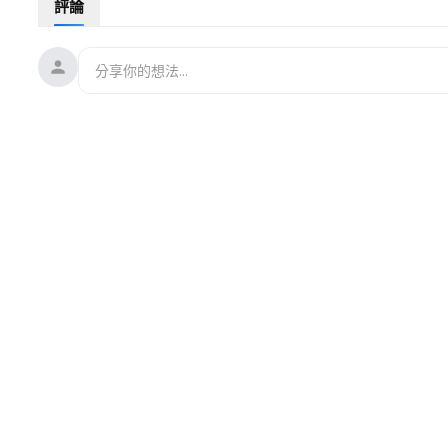
評論
29:35
垃圾又燒又埋 埔里好水加名間好茶的下一步？