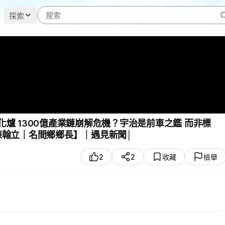
探索
化爐 1300億產業鏈崩解危機？宇治是前車之鑑 而非標
 陳翰立｜名間鄉鄉長】｜遇見新聞│
2
2
收藏
檢舉