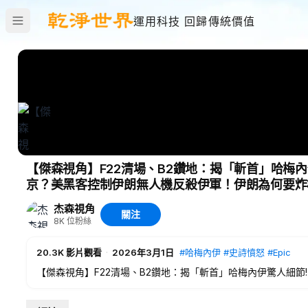
運用科技 回歸傳統價值
【傑森視角】F22清場、B2鑽地：揭「斬首」哈梅
京？美黑客控制伊朗無人機反殺伊軍！伊朗為何要炸
操控伊朗？
杰森視角
關注
8K
位粉絲
20.3K
影片觀看
·
2026年3月1日
#哈梅內伊
#史詩憤怒
#Epic
【傑森視角】F22清場、B2鑽地：揭「斬首」哈梅內伊驚人細
機反殺伊軍！伊朗為何要炸杜拜、襲沙烏地阿拉伯，全面樹敵？