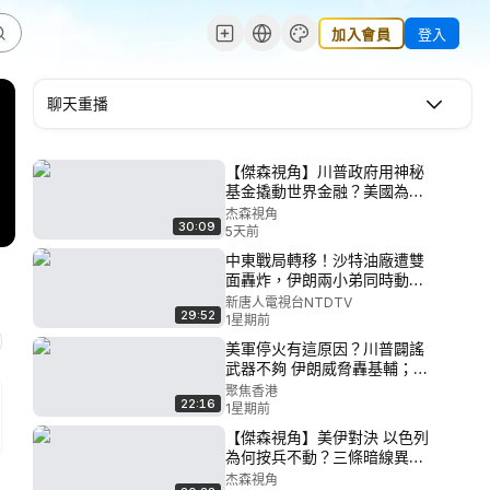
加入會員
登入
聊天重播
【傑森視角】川普政府用神秘
基金撬動世界金融？美國為何
用歐元救日元？美財長被偷拍
杰森視角
30:09
並非意外？日本砸700億沒做
5天前
成 美國花100億就贏了！日圓
中東戰局轉移！沙特油廠遭雙
反彈將引發全球資金大逃亡？
面轟炸，伊朗兩小弟同時動
13年前打壓日元的人 如今托舉
手；以總理急訪美，談如何終
新唐人電視台NTDTV
日元！
29:52
結戰爭？伊議員：中共衛星向
1星期前
德黑蘭提供情報；普京再砸41
美軍停火有這原因？川普闢謠
兆續命戰爭；大陸一月內3颱風
武器不夠 伊朗威脅轟基輔；哈
登陸；玉屏山火災獻忠｜#新唐
爾格島亮紅燈！霍爾木茲驚傳
聚焦香港
人
22:16
觸雷爆；：台灣無人機銷沙地
1星期前
烏爆俄增兵 克島現捐款鬧劇
【傑森視角】美伊對決 以色列
【今日看點】
為何按兵不動？三條暗線異
動：一張撲向伊朗的網在中東
杰森視角