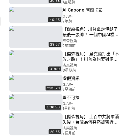
30:38
收緊！川普說：我相信普京，
1星期前
轉身卻炸了個沒人注意的港
Al Capone 阿爾卡彭
口！在這場表面混沌的戰爭背
GJW+
後，川普已經贏了大半場！一
40:45
2年前
招看透川普戰爭底牌！
【傑森視角】川普拿走伊朗了
最後一張牌？ 一個中國AI模型
如何撼動華爾街萬億神話？全
杰森視角
29:57
世界都誤讀了霍爾木茲海峽？
2星期前
美軍用新的轟炸策略在塑造大
【傑森視角】 烏克蘭打出「不
戰前的戰場？免費的最昂貴 習
敗之路」！川普為何要對伊朗
近平想用開源模型顛覆的遠超
下狠手？美國飛彈炸出了「一
杰森視角
你我想！
31:09
帶一路」致命傷！忍無可忍+史
3星期前
無前例：阿拉伯多國聯手炸伊
虛假資訊
朗！川普讓烏克蘭自己創造“愛
GJW+
國者”，幫烏克蘭補全短板不是
2:39:28
2星期前
唯一原因？
堅不可摧
GJW+
1:36:56
1星期前
【傑森視角】 上百中共將軍消
失後，台灣為何突然被習近平
釘死為中美焦點！川普沒賣
杰森視角
29:35
台，但是把它變成籌碼了？聯
2個月前