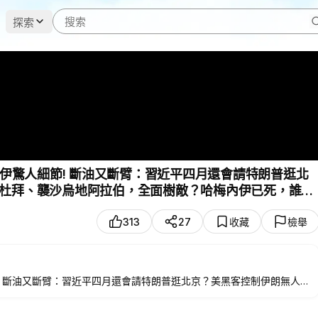
探索
內伊驚人細節! 斷油又斷臂：習近平四月還會請特朗普逛北
杜拜、襲沙烏地阿拉伯，全面樹敵？哈梅內伊已死，誰在
313
27
收藏
檢舉
節! 斷油又斷臂：習近平四月還會請特朗普逛北京？美黑客控制伊朗無人
哈梅內伊已死，誰在操控伊朗？