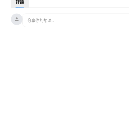
評論
#哈梅內伊
#史詩憤怒
#Epic
Fury
#伊朗戰爭
#霍爾木茲海峽