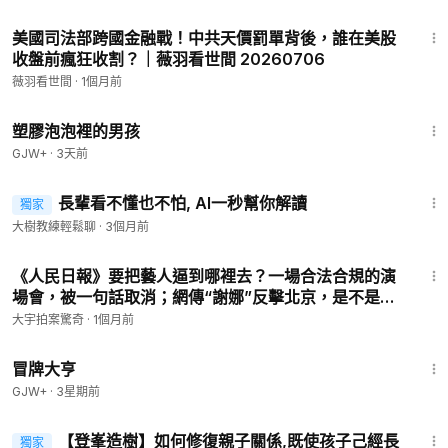
27:47
美國司法部跨國金融戰！中共天價罰單背後，誰在美股
收盤前瘋狂收割？｜薇羽看世間 20260706
薇羽看世間
·
1個月前
1:37:21
塑膠泡泡裡的男孩
GJW+
·
3天前
2:39
長輩看不懂也不怕, AI一秒幫你解讀
獨家
大樹教練輕鬆聊
·
3個月前
13:34
《人民日報》要把藝人逼到哪裡去？一場合法合規的演
場會，被一句話取消；網傳“謝娜”反擊北京，是不是真
的？｜大宇拍案驚奇 06.29.2026
大宇拍案驚奇
·
1個月前
1:29:59
冒牌大亨
GJW+
·
3星期前
6:48
【登峯造樹】如何修復親子關係,既使孩子己經長
獨家