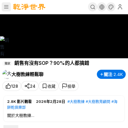
銷售有沒有SOP？90%的人都搞錯
獨家
大樹教練輕鬆聊
關注
·
2.4K
128
24
收藏
檢舉
2.8K
影片觀看
·
2026年2月28日
#大樹教練
#大樹教育顧問
#海
餅乾俱樂部
關於大樹教練
「大樹教練投入教育二十年來，秉持每次課程都要將最好的訊息
帶給每一個生命值得更好的人」