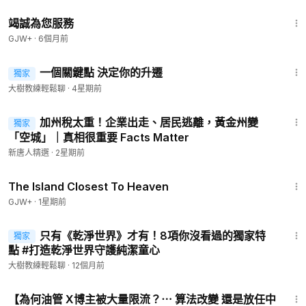
47:47
竭誠為您服務
GJW+
·
6個月前
5:04
一個關鍵點 決定你的升遷
獨家
大樹教練輕鬆聊
·
4星期前
7:32
加州稅太重！企業出走、居民逃離，黃金州變
獨家
「空城」｜真相很重要 Facts Matter
新唐人精選
·
2星期前
1:42:35
The Island Closest To Heaven
GJW+
·
1星期前
7:25
只有《乾淨世界》才有！8項你沒看過的獨家特
獨家
點 #打造乾淨世界守護純潔童心
大樹教練輕鬆聊
·
12個月前
15:54
【為何油管 X博主被大量限流？⋯ 算法改變 還是放任中