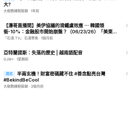
大?
大樹教練輕鬆聊
·
1年前
1:05:17
【濤哥直播間】美伊協議的滑鐵盧效應 ⋯ 韓國領
銜-10%：金融股市開始崩盤？（06/23/26）「美東早
8:45 北京晚8:45」
「石濤.TV」 石濤聚焦
·
1個月前
43:00
亞特蘭提斯：失落的歷史 | 越南語配音
GJW+
·
1星期前
4:16
半兩玄機！財富密碼藏不住 #善念點亮台灣
獨家
#BekindBeCool
大樹教練輕鬆聊
·
3個月前