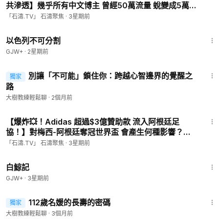
共滲透】幾乎所有中文博主 曾經50萬流量 蛻變成5萬
⋯ 社媒平台自我？AI？中共？（07/11/26）#musk
「石濤.TV」 石濤聚焦
·
3星期前
1:20:00
以色列不可分割
GJW+
·
2星期前
4:25
別讓「不可能」鎖住你：跨越心智邊界的覺醒之
獨家
路
大樹教練輕鬆聊
·
2個月前
1:03:53
【爆炸💥！Adidas 超過$3億贊助款 流入阿根廷足
協！】對梅西-阿根廷奪冠世界盃 會產生何種影響？
（07/11/26）#worldcup #messi
「石濤.TV」 石濤聚焦
·
3星期前
1:17:11
白鯨記
GJW+
·
3星期前
4:26
112歲名媛的長壽的密碼
獨家
大樹教練輕鬆聊
·
3個月前