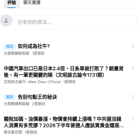
評論
聊天重播
演講場次超過5000場，受眾群超過十萬人，演講足跡遍佈臺
灣、中國大陸主要城市、馬來西亞、新加坡
https://www.bymyway.com
#大樹教練
#大樹教育顧問
#海餅乾俱樂部
4:48
大樹教練,海餅乾俱樂部,大樹教育顧問,BNI,演講,溝通,職涯,品格
如何成為社牛?
獨家
教育,品德教育,公益講座,教育,學習
大樹教練輕鬆聊
·
1星期前
#銷售
22:39
中國汽車出口已是日本2.4倍，日系車被打敗了？銷量背
後，有一筆更關鍵的賬（文昭談古論今1731期）
文昭談古論今 -Wen Zhao Official
·
1星期前
3:34
告别句點王的秘诀
獨家
大樹教練輕鬆聊
·
2星期前
47:30
關稅加碼、油價暴漲，物價會持續上漲嗎？中共逼沒錢
人消費有多荒謬？2026下半年普通人應該買黃金還是
存美金？｜嘉賓 吳嘉隆｜【薇語雙談】20260724
薇羽看世間
·
1星期前