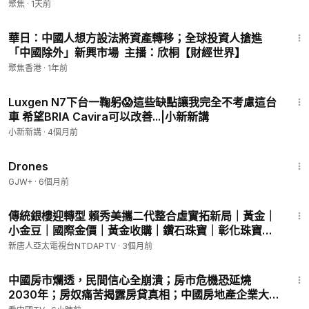
後門【熱點快報】
聚焦
·
1天前
㊙️ 爆料郵箱 ►
sohtv99@gmail.com
13:40
🍀自動翻牆APP ►
https://x.co/ohope
華日：中國人想方設法將資產轉移；全球投資人搶進
訂閱電子報👉
https://landofhope.tv/%E9%AB%98%E6%B
「中國除外」新興市場 主播：欣桐【財經世界】
D%94-email
聚焦香港
·
1年前
希望之聲旗下的「財經TV」為您帶來全球最新最快、最真實的市
22:18
Luxgen N7下台一鞠躬😱這些缺點讓我完全不考慮這台
場資訊以及經濟熱點議題，幫助您快速了解市場變化及投資動
車 希望BRIA Cavira可以改善...|小新新講
向。
小新新講
·
4個月前
❗️聲明：本頻道節目的所有資訊內容不構成投資建議。
1:19:44
Drones
干净 ►
https://www.ganjingworld.com/s/XYXbq4nWmb
GJW+
·
6個月前
推特 ►
https://twitter.com/CAIJING_TV
4:39
臉書 ►
https://www.facebook.com/CaijingTV
傳統銀樓迎轉型 賴秀美攜二代整合虛實拓新局｜黃金｜
小金豆｜國際金價｜黃金收購｜鑽石珠寶｜彰化珠寶銀
樓｜客製化黃金手鍊｜黃金飾品｜賴秀美｜廖浩能｜
新唐人亞太電視台NTDAPTV
·
3個月前
GIA寶石學院鑑定師｜【新唐人/NTD】
11:33
中國房市爛透，民間信心全崩潰；房市危機恐延燒
2030年；房奴痛苦揭露房貸真相；中國房地產企業大