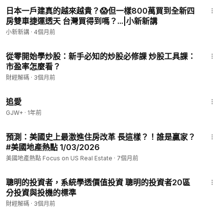
9:53
日本一戶建真的越來越貴？😱但一樣800萬買到全新四
房雙車捷運透天 台灣買得到嗎？...|小新新講
小新新講
·
4個月前
11:07
從零開始學炒股：新手必知的炒股必修課 炒股工具課：
市盈率怎麼看？
財經解碼
·
3個月前
1:39:46
追愛
GJW+
·
1年前
11:54
預測：美國史上最激進住房改革 長這樣？！誰是贏家？
#美國地產熱點 1/03/2026
美國地產熱點 Focus on US Real Estate
·
7個月前
8:46
聰明的投資者，系統學透價值投資 聰明的投資者20區
分投資與投機的標準
財經解碼
·
3個月前