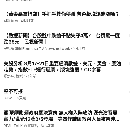
15:12
【黃金暴富指南】手把手教你穩賺 有色板塊還能漲嗎？
財經解碼
·
4個月前
4:03
【熱搜新聞】台股盤中跌逾千點失守4萬7 台積電一度
跌65元｜民視新聞｜
民視新聞網 Formosa TV News network
·
1個月前
17:38
美股分析 8月17-21日重要經濟數據，美元、黃金、原油
走勢，指數ETF運行區間，版塊強弱！CC字幕
视野环球财经
·
1年前
1:36:56
堅不可摧
GJW+
·
6天前
16:57
實彈迎戰 賴政府堅決意志 無人機入陣攻防 漢光演習展
實力/漢光42號8/5登場 第四作戰區教召人員複習建制
武器/台美攜手！漢光演習結合全社會韌性「多域拒止」
REAL TALK 真實對話
·
6小時前
擊潰敵人為止｜20260807｜