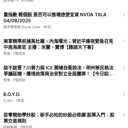
縮水！
看中國TV
·
6小時前
8:25
重指數 輕個股 是否可以進場撿便宜貨 NVDA TSLA
04/08/2025
股市咖啡屋 Stock Cafe
·
1年前
9:55
美軍精準抓捕馬杜羅，內鬼曝光；習近平連夜緊急召見
中南海高官 主播：米蘭、寶博【趣談天下事】
聚焦
·
7個月前
15:50
該不該管？川普力挺 ICE 開槍自衛說法，明州移民執法
爭議延燒，邊境政策與治安對立全面攤牌！【今日綜
述-3pm】
聚焦
·
7個月前
1:33:24
B.O.Y.D.
GJW+
·
1年前
15:01
從零開始學炒股：新手必知的炒股必修課 股票入門：股
票交易規則
財經解碼
·
3個月前