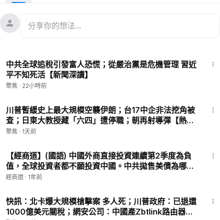
02:55
中國市場：
A股突出變數 人民幣創逾2月新低
05:28
企業和個股信息
07:00
美敲定對中AI投資限制
08:26
復甦無望 跨國企業縮減中國業務
15:39
10:30
丟了20萬訂戶後 貝索斯最新發聲
中共全球追稅引發富人恐慌；從嚴治黨是危機管理 習近
12:00
危險！體制內專家說漏了嘴
平不知死活【新聞深讀】
13:37
3大衝擊！中國億萬富翁減少三分之一
聚焦
·
22小時前
推特 ►
https://twitter.com/CAIJING_TV
11:19
臉書 ►
https://www.facebook.com/CaijingTV
川普暫緩史上最大規模空襲伊朗；台17中企非法挖角被
查；日東大教授藏「六四」遭停職；朝再射導彈【熱點
快報】
#中美關係
#中國經濟
#AI投資
聚焦
·
1天前
11:43
💟捐助我們 ►
https://donorbox.org/soh-tv
【經商道】(國語) 中國外商直接投資連續第2季度為負
🌻🎈尊敬的觀眾朋友，請留下您的電子郵件，以便有需要之時我
值，全球投資者都不願投資中國。中共拋售美債為哪
們於聯繫您：
https://landing.mailerlite.com/webforms/landing/
般？2025年的中國大學生畢業人數將達1222萬，高失
經商道
·
1年前
l1l7p9
業率和學歷內卷加劇社會焦慮 | 【談經論道】
13:55
🚗捐車網址 ►
https://donatecarsoh.org
☎️捐車熱線：855-
快訊：北卡爆大規模槍擊案 多人死；川普政府：已退還
578-0088
1000億美元關稅；網安公司：中國產Zbtlink路由器存
🤝廣告合作洽談 ►
SOHTV2022@gmail.com