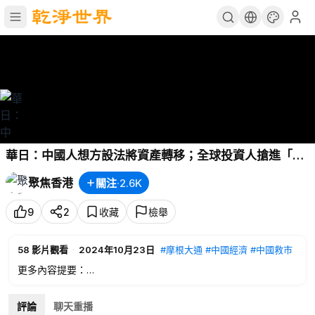
華日：中國人想方設法將資產轉移；全球投資人搶進「中
國除外」新興市場 主播：欣桐【財經世界】
聚焦香港
關注
·
2.6K
9
2
收藏
檢舉
58
影片觀看
·
2024年10月23日
#摩根大通
#中國經濟
#中國救市
更多內容提要：
00:06
市場綜述：特斯拉財報來襲
評論
聊天重播