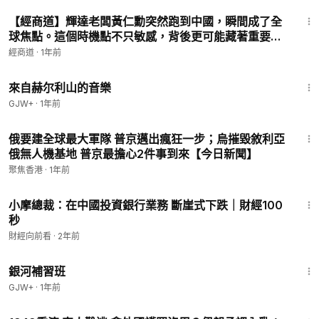
11:08
【經商道】輝達老闆黃仁勳突然跑到中國，瞬間成了全
球焦點。這個時機點不只敏感，背後更可能藏著重要訊
號 |#黃仁勳 #輝達 #英偉達 #晶片 #川普 #H20 #盧特
經商道
·
1年前
尼克 #習近平 #普京 |【談經論道】
43:56
來自赫尔利山的音樂
GJW+
·
1年前
20:44
俄要建全球最大軍隊 普京邁出瘋狂一步；烏摧毀敘利亞
俄無人機基地 普京最擔心2件事到來【今日新聞】
聚焦香港
·
1年前
1:08
小摩總裁：在中國投資銀行業務 斷崖式下跌｜財經100
秒
財經向前看
·
2年前
2:26:39
銀河補習班
GJW+
·
1年前
30:24