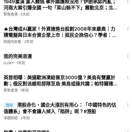
1949重演 富人難逃 拿外國護照沒用？伊朗承認內亂；
河南大案引爆全國 一句「梁山裝不下」震動北京；北京
隔空接管你的AI 媒體陰陽菜單手法被破解【今日新聞】
聚焦香港
·
2天前
24:02
🔥台灣成AI贏家！外資搶進台股創2008年來最高｜力
積電擬與日本合資企業上市｜挺民企挽信心？學者：中
國是「葉克膜式」經濟｜全球經濟軟著陸風險增│新唐
財經向前看
·
3年前
人財經新聞│20230721(五)
1:31:17
我的完美浪漫
GJW+
·
1年前
22:38
英首相曝：美逼歐洲凍結普京3000億？美烏有雙贏計
劃；俄反對派維和部隊至烏 美烏或達共識；帕特爾確認
為FBI總監！川普「秘密武器」登場？【今日看點】
聚焦香港
·
1年前
9:33
港股赤化，國企大漲別有用心：「中國特色的估
獨家
值體系」會不會讓人掉入「陷阱」呢？#港股
淨園財經
·
3年前
1:02:15