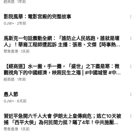
「經濟向好，主要指標平穩增長」，可現實呢？ | #中國
經商道
·
1年前
經濟 #中共宣傳 #失業率 #通貨緊縮 #青年失業 #習近平
1:23:42
|【世間財情】
影院風華：電影宮殿的完整故事
GJW+
·
2年前
15:30
馬斯克一句話震動全網：「誰防止人民逃跑，誰就是壞
人」！華裔工程師遭起訴 主播：張恩、文傑【時事熱
評】
聚焦香港
·
1天前
4:52
【經商道】水一搬，手一攤，「盛世」之下盡是寒：微
觀視角下的中國經濟，映照民生之殤 | #中國城管 #中國
經濟下滑 #農民工 #腐敗 #信息封鎖 #貧富差距 #小本經
經商道
·
1年前
營 |【世間財情】
1:34:25
愚人節
GJW+
·
6天前
30:38
習近平急開六千人大會 伊朗太上皇傳病危；逃亡10天被
捕 「西平大俠」為何民間力挺？瞞了4年！中共施壓逼
出AZ專機 台灣人當年有多痛？【今日新聞】
聚焦香港
·
1天前