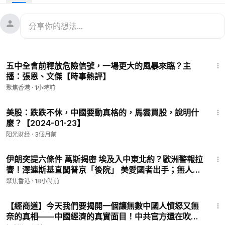
02:56
企業和個股信息
04:45
IMF展望2025世界經濟
07:20
小摩:這並不是180度的政策轉變！
08:54
華日：中國人想方設法將資產轉移
10:26
全球投資人搶進「中國除外」新興市場
15:08
11:49
華爾街對美股未來充滿分歧？
五中全會前釋放危險信號，一場更大的風暴來臨？主
播：張恩、文傑【時事熱評】
#摩根大通
#中國經濟
#中國救市
聚焦香港
·
1小時前
希望之聲TV「財經世界」節目，為您帶來全球最新最快、最真實
10:14
的市場資訊以及經濟熱點議題，幫助您快速了解市場變化及投資
美股：跌跌不休，中國要動真格的，馬雲買股，說明什
麼？【2024-01-23】
動向。
阳光财经
·
3個月前
㊙️爆料郵箱 ►
sohtv99@gmail.com
22:30
🌻🎈透過Patreon（
https://www.patreon.com/SoundofHopeN
伊朗突提六條件 萬斯揭密 埃及入中東北約？歐洲警報拉
ews）支持我們，您的支持將是我們創作出好作品的動力。您也
響！澤連斯基直闖普京「後院」 美愛國者出手；無人機
可以隨時取消訂閱。
突闖保加利亞！美愛國者又現反轉【今日看點】
聚焦香港
·
18小時前
🚗捐車網址 ►
https://donatecarsoh.org
☎️捐車熱線：855-
8:10
578-0088
【經商道】今天我們要揭開一個讓無數中國人憤怒又無
🤝廣告合作洽談 ►
soh-tv@soundofhope.org
奈的真相——中國經濟的真實面目！中共官方還在吹噓
💟捐助我們 ►
https://donorbox.org/soh-tv-2