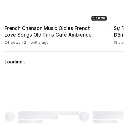
1:18:08
French Chanson Music Oldies French
Sự Th
Love Songs Old Paris Café Ambience
Động 
Poker
24 views
2 months ago
18 view
Loading…