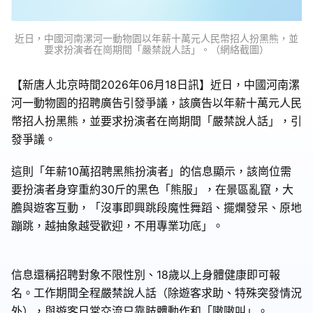
近日，中國河南漯河一動物園以年薪十萬元人民幣招人扮黑熊，並
要求扮演者在崗期間「嚴禁說人話」。（網絡截圖）
【新唐人北京時間2026年06月18日訊】近日，中國河南漯
河一動物園的招聘廣告引發爭議，該廣告以年薪十萬元人民
幣招人扮黑熊，並要求扮演者在崗期間「嚴禁說人話」，引
發爭議。
這則「年薪10萬招聘黑熊扮演者」的信息顯示，該崗位需
要扮演者身穿重約30斤的黑色「熊服」，在景區亂竄，大
膽與遊客互動，「沒事即興跳段魔性舞蹈、擺爛發呆、原地
蹦跳，越抽象越受歡迎，不用專業功底」。
信息還稱招聘對象不限性別、18歲以上身體健康即可報
名。工作期間全程嚴禁說人話（除遊客求助、特殊突發情況
外），與遊客日常交流只靠肢體動作和「嗷嗷叫」。