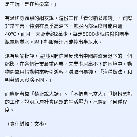
是在玩，是在蒸桑拿。」
有過切身體驗的網友說，這份工作「看似躺著賺錢」，實際
非常辛苦，特別在夏季高溫下，熊服內部溫度可能直逼
40℃，而且一天要走約2萬步，每走5000步就得偷偷喝半
瓶電解質水。脫下熊服時汗水能擰出半瓶水。
還有輿論批評，這則招聘信息反映出中國經濟衰退下的一個
縮影，在各個行業嚴重內卷，失業率居高不下的困境中，動
物園靠用假動物來吸引遊客，賺取門票錢，「這種做法，和
明著騙人沒啥不同。」
而應聘者靠「禁止說人話」、「不把自己當人」爭搶扮黑熊
的工作，說明底層社會民眾的生活壓力，已經到了何種程
度。
（責任編輯：文彬）