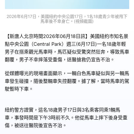
2026年6月17日，美國紐約中央公園17日，1名18歲青少年被甩下
馬車後不幸身亡。(視頻截圖)
【新唐人北京時間2026年06月18日訊】美國紐約市知名景
點中央公園（Central Park）週三(6月17日)一名18歲年輕
男子在搭乘觀光馬車時，馬匹疑似受驚突然狂奔，導致馬車
翻覆，男子不幸摔落受重傷，送醫搶救仍宣告不治。
從媒體曝光的現場畫面顯示，一輛白色馬車疑似與另一輛馬
車發生碰撞，隨後整輛車失控翻覆。據了解，當時馬車的駕
駛暫時下車。
紐約警方證實，這名18歲男子17日與3名乘客同乘1輛馬
車，事發時間是下午3時前不久。他從馬車上摔下後身受重
傷，被送往醫院後宣告不治。