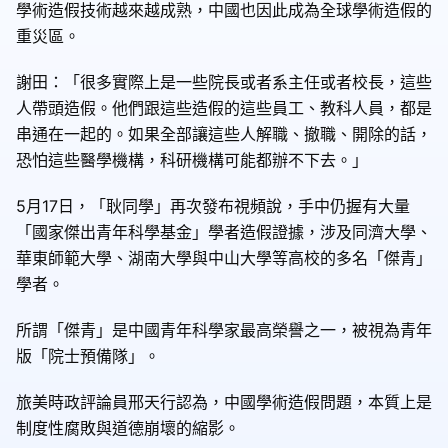
學術造假技術越來越成熟，中國也因此成為全球學術造假的
重災區。
謝田：「很多實際上是一些院長或者系主任或者校長，這些
人帶頭造假。他們跟這些造假的這些員工、教科人員，都是
串通在一起的。如果全部讓這些人解職、撤職、開除的話，
恐怕這些醫學機構，科研機構可能都辦不下去。」
5月17日，「耿同學」再次發布視頻說，手中仍握有大量
「國家傑出青年科學基金」學者造假證據，涉及同濟大學、
華東師範大學、湖南大學與中山大學等高校的多名「傑青」
學者。
所謂「傑青」是中國青年科學家最高榮譽之一，被視為青年
版「院士預備隊」。
旅美時政評論員邢天行認為，中國學術造假問題，本質上是
制度性腐敗與道德崩壞的縮影。