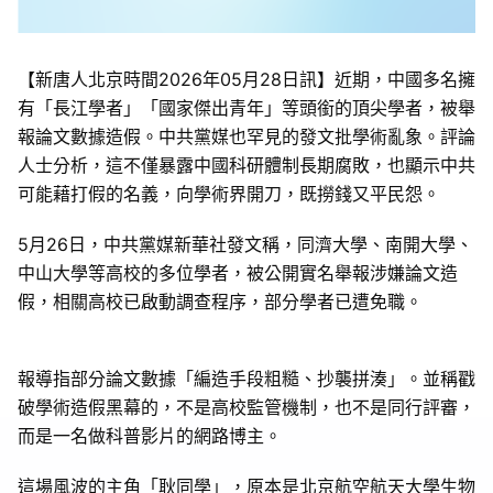
【新唐人北京時間2026年05月28日訊】近期，中國多名擁
有「長江學者」「國家傑出青年」等頭銜的頂尖學者，被舉
報論文數據造假。中共黨媒也罕見的發文批學術亂象。評論
人士分析，這不僅暴露中國科研體制長期腐敗，也顯示中共
可能藉打假的名義，向學術界開刀，既撈錢又平民怨。
5月26日，中共黨媒新華社發文稱，同濟大學、南開大學、
中山大學等高校的多位學者，被公開實名舉報涉嫌論文造
假，相關高校已啟動調查程序，部分學者已遭免職。
報導指部分論文數據「編造手段粗糙、抄襲拼湊」。並稱戳
破學術造假黑幕的，不是高校監管機制，也不是同行評審，
而是一名做科普影片的網路博主。
這場風波的主角「耿同學」，原本是北京航空航天大學生物