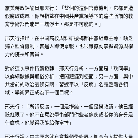
旅美時政評論員邢天行：「整個的這個官僚機制，它都是造
假腐敗成風，你想指望在中國共產黨領導下的這些所謂的教
育學術部門能是一塊淨土，那是不可能的。」
邢天行指出，在中國高校與科研機構都由黨組織主導，缺乏
獨立監督機制，普通人即使舉報，也很難撼動掌握資源與權
力的院長和官員。
對於這次事件持續發酵，邢天行分析，一方面是「耿同學」
以詳細數據與通俗分析，把問題擺到檯面；另一方面，與中
共當前的政治氣候有關，習近平以「反腐」名義整肅各領
域，學術界正成為下一個目標。
邢天行：「所謂反腐，一個是撈錢，一個是撈政績，他已經
殺紅眼了。他不在意說學術部門你些老傢伙或者你的身分是
什麼樣，他覺得我能給你拿掉」
邢天行說，中共原本就有意整頓學術界，如今有人提供大量