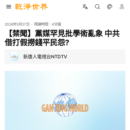
2026年5月27日
閱讀時間：
4分鐘
【禁聞】黨媒罕見批學術亂象 中共
借打假撈錢平民怨?
新唐人電視台NTDTV