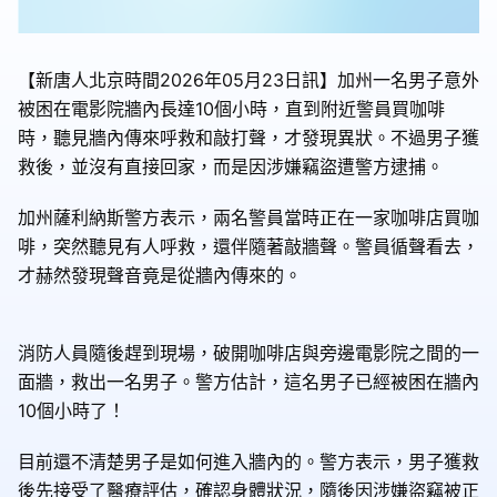
【新唐人北京時間2026年05月23日訊】加州一名男子意外
被困在電影院牆內長達10個小時，直到附近警員買咖啡
時，聽見牆內傳來呼救和敲打聲，才發現異狀。不過男子獲
救後，並沒有直接回家，而是因涉嫌竊盜遭警方逮捕。
加州薩利納斯警方表示，兩名警員當時正在一家咖啡店買咖
啡，突然聽見有人呼救，還伴隨著敲牆聲。警員循聲看去，
才赫然發現聲音竟是從牆內傳來的。
消防人員隨後趕到現場，破開咖啡店與旁邊電影院之間的一
面牆，救出一名男子。警方估計，這名男子已經被困在牆內
10個小時了！
目前還不清楚男子是如何進入牆內的。警方表示，男子獲救
後先接受了醫療評估，確認身體狀況，隨後因涉嫌盜竊被正