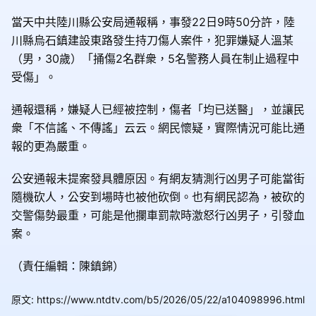
當天中共陸川縣公安局通報稱，事發22日9時50分許，陸
川縣烏石鎮建設東路發生持刀傷人案件，犯罪嫌疑人溫某
（男，30歲）「捅傷2名群衆，5名警務人員在制止過程中
受傷」。
通報還稱，嫌疑人已經被控制，傷者「均已送醫」，並讓民
衆「不信謠、不傳謠」云云。網民懷疑，實際情況可能比通
報的更為嚴重。
公安通報未提案發具體原因。有網友猜測行凶男子可能當街
隨機砍人，公安到場時也被他砍倒。也有網民認為，被砍的
交警傷勢最重，可能是他攔車罰款時激怒行凶男子，引發血
案。
（責任編輯：陳鎮錦）
原文
:
https://www.ntdtv.com/b5/2026/05/22/a104098996.html