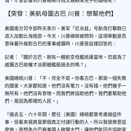
情，才會影響到川普總統作為父親缺席兒子的婚禮呢？
【突發：美航母圍古巴 川普：想幫他們】
美國南方司令部昨天表示，美军「尼米兹」号航母打擊群已
进入加勒比海南部。今天，川普總統被問到，這項舉動是否
意味著升級對古巴的軍事威懾時，川普是這樣回答的：
記者：「關於古巴，剛有一艘航空母艦抵達當地。您是為了
威懾古巴政權才派那艘艦艇過去的嗎？」
美國總統川普：「不，完全不是。你看古巴，那是一個失敗
的國家。大家都知道。他們沒有電力。沒有錢。他們幾乎一
無所有。他們沒有食物。而我們將協助他們。我們要幫助他
們，是因為那裡的人民。」
「過去五、六十年間，歷任（美國）總統都曾考慮過這件
事，但看來我將是那個真正付諸行動的人。所以我很樂意這
麼做。我想為古巴裔美國人敞開大門，讓他們能回去協助家