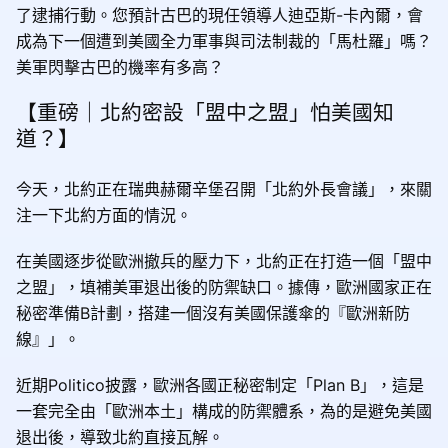
了逮捕行動。您預計古巴的現任領導人迪亞斯-卡內爾，會
成為下一個遭到美國全力軍事與司法制裁的「馬杜羅」嗎？
美軍閃擊古巴的機率有多高？
【重磅｜北約密設「盟中之盟」怕美國知
道？】
今天，北約正在瑞典赫爾辛堡召開「北約外長會議」，來關
注一下北約方面的情況。
在美國逐步從歐洲撤兵的壓力下，北約正在打造一個「盟中
之盟」，填補美軍退出後的防禦缺口。據傳，歐洲國家正在
秘密準備B計劃，搭建一個沒有美國保護傘的『歐洲新防
線』」。
近期Politico披露，歐洲各國正秘密制定「Plan B」，這是
一套完全由「歐洲本土」構成的防禦體系，為的是避免美國
退出後，導致北約直接瓦解。