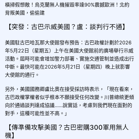
橫掃假想敵！烏克蘭無人機摧毀率達90%震撼歐洲！北約
背叛美國，偷偷建
【突發：古巴示威美國？盧：談判行不通】
美國駐古巴哈瓦那大使館發布預告：古巴政權計劃於2026
年5月22日（星期五）上午在美國大使館前的廣場舉行示威
活動。屆時可能會增加警力部署、實施交通管制並造成出行
中斷。最快可能在2026年5月21日（星期四）晚上就影響
大使館的通行。
另外，美國國務卿盧比奧在接受採訪時表示，「現在看來，
古巴政權掌權者似乎根本不願接受任何改變。川普總統更傾
向於通過談判達成協議……說實話，考慮到我們現在面對的
對手，這種可能性並不高。」
【傳準備攻擊美國？古巴密購300軍用無人
機】