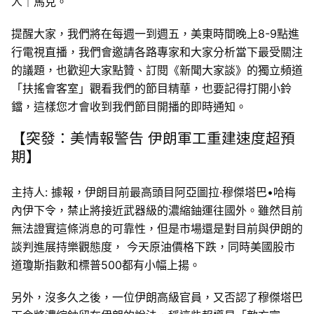
人｜馬克。
提醒大家，我們將在每週一到週五，美東時間晚上8-9點進
行電視直播，我們會邀請各路專家和大家分析當下最受關注
的議題，也歡迎大家點贊、訂閱《新聞大家談》的獨立頻道
「扶搖會客室」觀看我們的節目精華，也要記得打開小鈴
鐺，這樣您才會收到我們節目開播的即時通知。
【突發：美情報警告 伊朗軍工重建速度超預
期】
主持人: 據報，伊朗目前最高頭目阿亞圖拉·穆傑塔巴•哈梅
內伊下令，禁止將接近武器級的濃縮鈾運往國外。雖然目前
無法證實這條消息的可靠性，但是市場還是對目前與伊朗的
談判進展持樂觀態度， 今天原油價格下跌，同時美國股市
道瓊斯指數和標普500都有小幅上揚。
另外，沒多久之後，一位伊朗高級官員，又否認了穆傑塔巴