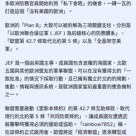
多歐洲防務官員開始利用「私下會晤」的機會，一磚一瓦的
打造這個「沒有美國的歐洲」。
歐洲的「Plan B」大致可以被拆解為三項關鍵支柱，分別是
「以歐洲聯合遠征軍 ( JEF ) 為前線核心的防務體系」、
「歐盟第 42.7 條取代北約第 5 條」以及「全面架空美
軍」。
JEF 是一個由英國主導，成員國包含波羅的海國家、北歐
五國與其他歐洲盟友的軍事聯盟，可以在沒有獲得北約「一
致批准」的情況下採取行動，且已擁有獨立於北約的規劃、
後勤、情報與通訊系統，是歐洲國家當前最重要的應急機制
之一。
聯盟需要啟動《里斯本條約》的第 42.7 條互助條款，取代
現行的北約第 5 條「共同防禦條約」，讓成員國在遭遇武
裝襲擊時獲得必須的援助或協助。「rainbow7852」稱，
在該條約正式啟用後，歐盟將從「經濟聯盟」逐漸轉型成