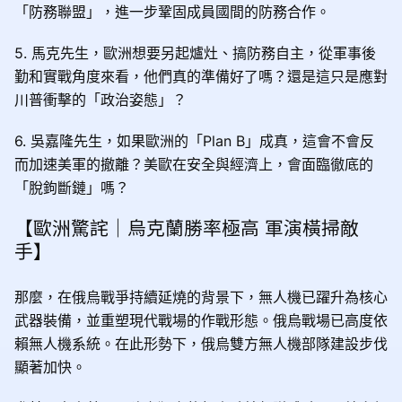
「防務聯盟」，進一步鞏固成員國間的防務合作。
5. 馬克先生，歐洲想要另起爐灶、搞防務自主，從軍事後
勤和實戰角度來看，他們真的準備好了嗎？還是這只是應對
川普衝擊的「政治姿態」？
6. 吳嘉隆先生，如果歐洲的「Plan B」成真，這會不會反
而加速美軍的撤離？美歐在安全與經濟上，會面臨徹底的
「脫鉤斷鏈」嗎？
【歐洲驚詫｜烏克蘭勝率極高 軍演橫掃敵
手】
那麼，在俄烏戰爭持續延燒的背景下，無人機已躍升為核心
武器裝備，並重塑現代戰場的作戰形態。俄烏戰場已高度依
賴無人機系統。在此形勢下，俄烏雙方無人機部隊建設步伐
顯著加快。