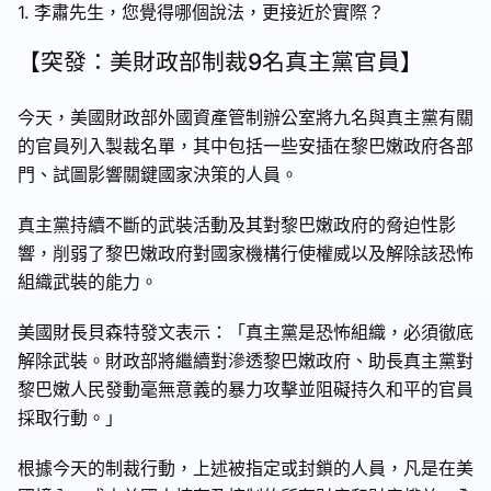
1. 李肅先生，您覺得哪個說法，更接近於實際？
【突發：美財政部制裁9名真主黨官員】
今天，美國財政部外國資產管制辦公室將九名與真主黨有關
的官員列入製裁名單，其中包括一些安插在黎巴嫩政府各部
門、試圖影響關鍵國家決策的人員。
真主黨持續不斷的武裝活動及其對黎巴嫩政府的脅迫性影
響，削弱了黎巴嫩政府對國家機構行使權威以及解除該恐怖
組織武裝的能力。
美國財長貝森特發文表示：「真主黨是恐怖組織，必須徹底
解除武裝。財政部將繼續對滲透黎巴嫩政府、助長真主黨對
黎巴嫩人民發動毫無意義的暴力攻擊並阻礙持久和平的官員
採取行動。」
根據今天的制裁行動，上述被指定或封鎖的人員，凡是在美