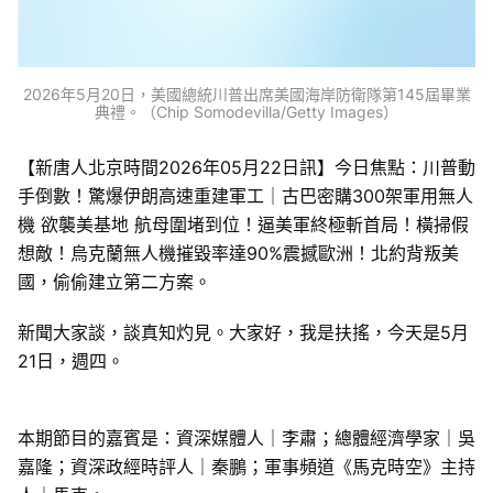
2026年5月20日，美國總統川普出席美國海岸防衛隊第145屆畢業
典禮。（Chip Somodevilla/Getty Images）
【新唐人北京時間2026年05月22日訊】今日焦點：川普動
手倒數！驚爆伊朗高速重建軍工｜古巴密購300架軍用無人
機 欲襲美基地 航母圍堵到位！逼美軍終極斬首局！橫掃假
想敵！烏克蘭無人機摧毀率達90%震撼歐洲！北約背叛美
國，偷偷建立第二方案。
新聞大家談，談真知灼見。大家好，我是扶搖，今天是5月
21日，週四。
本期節目的嘉賓是：資深媒體人｜李肅；總體經濟學家｜吳
嘉隆；資深政經時評人｜秦鵬；軍事頻道《馬克時空》主持