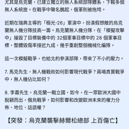
尤其是烏克蘭，已建立獨立的無人系統部隊體系，下轄多個
無人系統旅。在戰爭中聲名鵲起，俄軍則被拖垮。
近期在瑞典主導的「極光-26」軍演中，扮演假想敵的烏克
蘭無人機分隊技高一籌。烏克蘭無人機分隊，在「模擬攻擊
中」摧毀了目標裝備中的 32個軍事目標中的 28 個軍事目
標，整體毀傷率接近九成，幾乎重創整個機械化編隊。
這一次模擬戰爭，也給北約參演部隊，帶來了不小的壓力。
7. 馬克先生，無人機戰術如何影響現代戰爭？兩場真實戰爭
中，無人機佔比如何？
8. 李肅先生，烏克蘭一戰立國，如今，在一眾歐洲大國中
脫穎而出，俄烏戰爭，如何影響和改變歐洲未來的權力分
佈、地位、話語權？
【突發：烏克蘭襲擊赫爾松總部 上百傷亡】