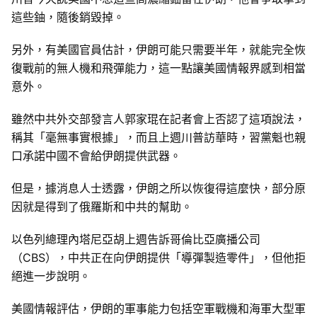
這些鈾，隨後銷毀掉。
另外，有美國官員估計，伊朗可能只需要半年，就能完全恢
復戰前的無人機和飛彈能力，這一點讓美國情報界感到相當
意外。
雖然中共外交部發言人郭家琨在記者會上否認了這項說法，
稱其「毫無事實根據」，而且上週川普訪華時，習黨魁也親
口承諾中國不會給伊朗提供武器。
但是，據消息人士透露，伊朗之所以恢復得這麼快，部分原
因就是得到了俄羅斯和中共的幫助。
以色列總理內塔尼亞胡上週告訴哥倫比亞廣播公司
（CBS），中共正在向伊朗提供「導彈製造零件」，但他拒
絕進一步說明。
美國情報評估，伊朗的軍事能力包括空軍戰機和海軍大型軍