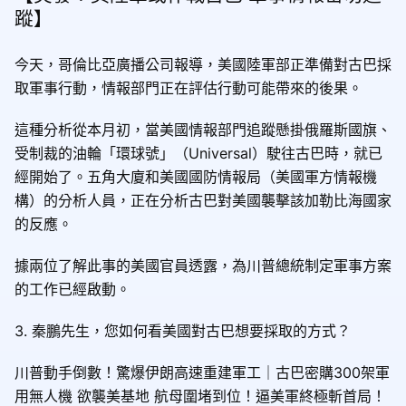
蹤】
今天，哥倫比亞廣播公司報導，美國陸軍部正準備對古巴採
取軍事行動，情報部門正在評估行動可能帶來的後果。
這種分析從本月初，當美國情報部門追蹤懸掛俄羅斯國旗、
受制裁的油輪「環球號」（Universal）駛往古巴時，就已
經開始了。五角大廈和美國國防情報局（美國軍方情報機
構）的分析人員，正在分析古巴對美國襲擊該加勒比海國家
的反應。
據兩位了解此事的美國官員透露，為川普總統制定軍事方案
的工作已經啟動。
3. 秦鵬先生，您如何看美國對古巴想要採取的方式？
川普動手倒數！驚爆伊朗高速重建軍工｜古巴密購300架軍
用無人機 欲襲美基地 航母圍堵到位！逼美軍終極斬首局！