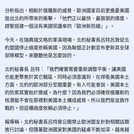
分析指出，相較於俄羅斯的威脅，歐洲國家目前更擔憂美國
退出北約所帶來的衝擊，「他們正以最快、最狼狽的速度，
趕緊搭建一個沒有美國保護傘的『歐洲新防線』」。
今天，在瑞典瑞文格的軍演現場，北約秘書長呂特呂敦促北
約盟國停止過度依賴美國，因為聯盟正計劃宣布更新其全球
部隊模型。來聽聽他是怎麼說的。
北約秘書長 呂特：「我們確實需要重新調整平衡，讓美國
也能更聚焦於其它戰區，同時必須意識到，在捍衛美國本土
方面，北約的歐洲部分至關重要。有人可能會說，美國本土
的防禦其實始於挪威。為什麼？因為我們必須確保俄羅斯的
核潛艇不會在那裡對美國本土構成威脅。所以我們是並肩作
戰的。但這種過度依賴必須停止。」
報導稱，北約秘書長呂特曾公開禁止歐洲盟友針對相關話題
進行討論，但隨著歐洲國家對美國的疑慮不斷加深，越來越