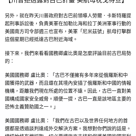
【川普拒透露對古巴計畫 美航母枕戈待旦】
另外，就在昨天川普政府對古巴前領導人勞爾．卡斯特羅提
起刑事訴訟後，負責美軍在加勒比海和拉丁美洲軍事行動的
美國南方司令部週三也宣布，美軍「尼米茲號」航母打擊群
這個星期已經抵達古巴附近海域。
接下來，我們來看看國務卿盧比奧是怎麼評論目前古巴局勢
的：
美國國務卿 盧比奧：「古巴不僅擁有多年來從俄羅斯和中
國獲得的武器，而且還在其境內安插了俄羅斯和中國的情報
機構，距離我們現在所處的位置不遠。因此，古巴一直對美
國構成國家安全威脅。順便一提，古巴一直是該地區主要的
恐怖主義贊助國之一。」
美國國務卿 盧比奧：「我們在古巴以及世界任何地方的首
選都是透過談判達成外交解決方案。我想對你們說的話是。