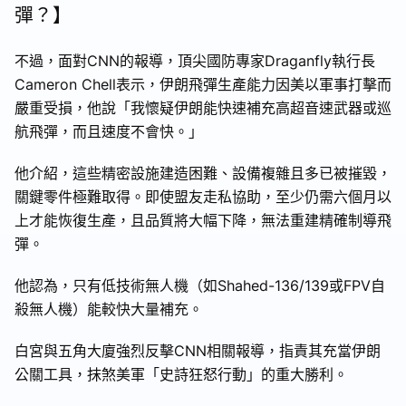
彈？】
不過，面對CNN的報導，頂尖國防專家Draganfly執行長
Cameron Chell表示，伊朗飛彈生產能力因美以軍事打擊而
嚴重受損，他說「我懷疑伊朗能快速補充高超音速武器或巡
航飛彈，而且速度不會快。」
他介紹，這些精密設施建造困難、設備複雜且多已被摧毀，
關鍵零件極難取得。即使盟友走私協助，至少仍需六個月以
上才能恢復生產，且品質將大幅下降，無法重建精確制導飛
彈。
他認為，只有低技術無人機（如Shahed-136/139或FPV自
殺無人機）能較快大量補充。
白宮與五角大廈強烈反擊CNN相關報導，指責其充當伊朗
公關工具，抹煞美軍「史詩狂怒行動」的重大勝利。