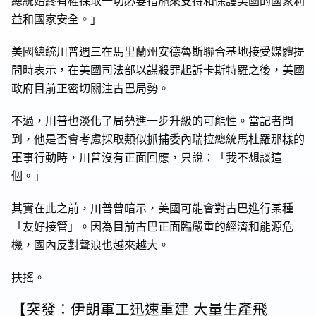
總統始終有權採取一切必要措施來支持和保護美國的國家利
益和國家安全。」
美國總統川普週三在馬里蘭州安德魯斯聯合基地接受媒體提
問時表示，在美國司法部以謀殺罪起訴卡斯特羅之後，美國
政府目前正密切關注古巴局勢。
不過，川普也淡化了局勢進一步升級的可能性。當記者問
到，他是否會考慮採取類似抓捕委內瑞拉總統馬杜羅那樣的
軍事行動時，川普沒有正面回應，只說：「我不想談這
個。」
其實在此之前，川普曾暗示，美國可能會對古巴進行某種
「友好接管」。因為目前古巴正面臨嚴重的經濟和能源危
機，國內反對聲浪也越來越大。
扶搖。
【突發：伊朗軍工迅速重建 大量生產飛