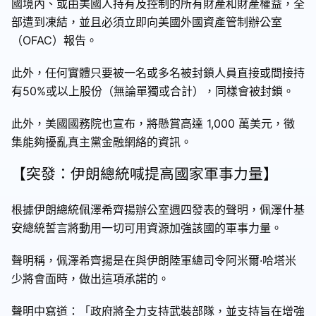
國境內、或由美國人持有及控制的所有財產和財產權益，全
部遭到凍結，並且必須立即向美國外國資產管制辦公室
（OFAC）報告。
此外，任何實體只要被一名或多名被封鎖人員直接或間接持
有50%或以上股份（無論單獨或合計），同樣會被封鎖。
此外，美國國務院也宣布，將懸賞高達 1,000 萬美元，徵
集能夠擾亂真主黨金融網絡的資訊。
【突發：伊朗總統喊提高國家軍事力量】
根據伊朗總統佩澤希齊揚辦公室週四發表的聲明，佩澤什基
安總統誓言將動用一切可用資源加強該國的軍事力量。
聲明稱，佩澤希齊揚是在與伊朗陸軍總司令阿米爾·哈塔米
少將會面時，做出這項承諾的。
聲明中寫道：「政府將全力支持武裝部隊，並支持旨在增強