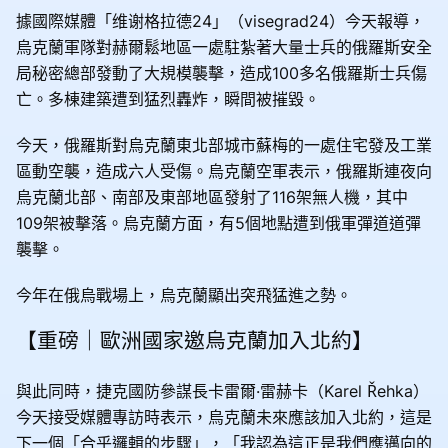
據國際媒體「维谢格拉德24」（visegrad24）今天報導，
烏克蘭軍隊對赫爾鬆地區一處駐紮著大量士兵的俄羅斯安全
局秘密總部發動了大規模襲擊，造成100多名俄羅斯士兵傷
亡。多棟建築遭到猛烈轟炸，瞬間被摧毀。
今天，俄羅斯對烏克蘭東北部城市蘇梅的一處住宅發及工業
區動空襲，造成六人受傷。烏克蘭空軍表示，俄羅斯連夜向
烏克蘭北部、南部及東部地區發射了116架無人機，其中
109架被擊落。烏克蘭方面，有5個地點遭到俄軍彈道道彈
襲擊。
今年在俄烏戰場上，烏克蘭顯出突飛猛進之勢。
【重磅｜歐洲國家邀烏克蘭加入北約】
與此同時，捷克國防參謀長卡雷爾·雷赫卡（Karel Řehka）
今天接受媒體專訪時表示，烏克蘭未來應該加入北約，這是
下一個「合乎邏輯的步驟」，「我認為這正是我們應邁向的