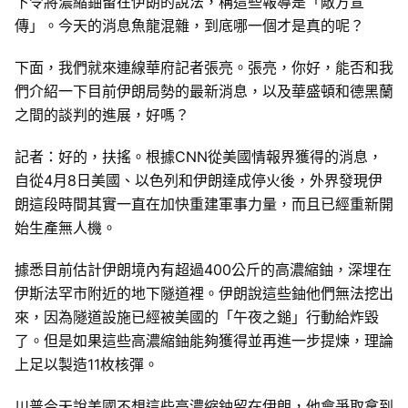
下令將濃縮鈾留在伊朗的說法，稱這些報導是「敵方宣
傳」。今天的消息魚龍混雜，到底哪一個才是真的呢？
下面，我們就來連線華府記者張亮。張亮，你好，能否和我
們介紹一下目前伊朗局勢的最新消息，以及華盛頓和德黑蘭
之間的談判的進展，好嗎？
記者：好的，扶搖。根據CNN從美國情報界獲得的消息，
自從4月8日美國、以色列和伊朗達成停火後，外界發現伊
朗這段時間其實一直在加快重建軍事力量，而且已經重新開
始生產無人機。
據悉目前估計伊朗境內有超過400公斤的高濃縮鈾，深埋在
伊斯法罕市附近的地下隧道裡。伊朗說這些鈾他們無法挖出
來，因為隧道設施已經被美國的「午夜之鎚」行動給炸毀
了。但是如果這些高濃縮鈾能夠獲得並再進一步提煉，理論
上足以製造11枚核彈。
川普今天說美國不想這些高濃縮鈾留在伊朗，他會爭取拿到