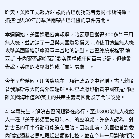
昨天，美國正式起訴94歲的古巴前獨裁者勞爾·卡斯特羅，
指控他與30年前擊落兩架古巴飛機的事件有關。
本週開始，美國媒體密集報導，哈瓦那已獲得300多架軍用
無人機，並討論了一旦與美國爆發衝突，將使用這些無人機
攻擊美國關塔那摩灣軍事基地的計劃。古巴總統米格爾·迪
亞斯-卡內爾否認哈瓦那對美國構成任何軍事威脅，但他警
告說，美國的攻擊將造成「血腥屠殺」。
今年早些時候，川普總統在一項行政命令中聲稱，古巴藏匿
著俄羅斯最大的海外監聽站。拜登政府也指責中國在這個距
離美國海岸僅90英里的共產主義島國開設了間諜設施。
4. 李肅先生，解決古巴問題勢在必行，至少300架無人機給
人一種「美軍必須要先發制人」的壓迫感。許多人認為，針
對古巴的軍事行動可能迫在眉睫。因為此前，美國也曾對委
內瑞拉獨裁者馬杜羅提出類似指控，並在今年一月對他採取