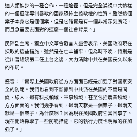
速人類進步的一種合作，一種途徑，但是完全漠視中共這樣
的一個極端專制暴政的國家恐怖主義政權的性質。雖然這個
案子本身它是個個案，但是它確實是有一個非常深刻廣泛，
而且急需要去面對的這麼一個社會背景。」
民陣副主席、獨立中文筆會發言人盛雪表示，美國政府現在
採取的這些措施，雖然是在亡羊補牢，但為時不晚，特別是
從川普總統第二任上台之後，大力清除中共在美國長久以來
的布局。
盛雪：「實際上美國政府從方方面面已經是加強了對國家安
全的防範。我們也看到不斷抓到中共派在美國的不管是間
諜、線人，還有科技領域、軍事領域，甚至包括農業領域，
方方面面的。我們幾乎看到，過兩天就是一個案子，過兩天
就是一個案子，為什麼呢？因為現在美國政府它當回事了。
現在開始採取了一些防範措施，它的執行力度也明顯的在加
強了。」