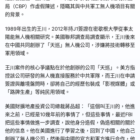
局（CBP）作虛假陳述，隱瞞其與中共軍工無人機項目有關
的背景。
1989年出生的王川，2012年持J1簽證在密歇根大學從事太
陽能無人機相關研究。美國聯邦調查局調查顯示，王川後來
在中國共同創辦了「天巡」無人機公司，涉嫌將技術轉移至
軍用領域。
王川案件的核心爭議點在於他創辦的公司「天巡」。美方指
控該公司研發的無人機直接服務於中共軍隊，而王川在申請
簽證與離境盤問時，卻將自己的經歷包裝成「影視媒體」或
「路牌生產」等純民用領域。
美國財擴地產投資公司總裁蔣品超：「這個叫王川的，他進
來之前，已經是10幾年前的事情了，但這些事情，最近FBI
把這些事情做進一步調查，說他身分造假，偽造相關的關於
他的信息。他在美國進行了學習之後，回到了中國，他自己
創辦了無人機公司，然後與中國的官方和軍方進行合作，他